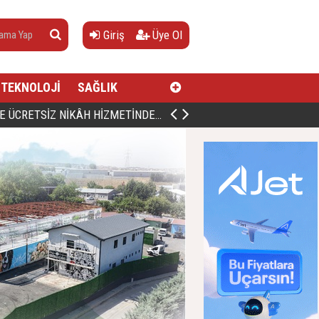
Giriş
Üye Ol
TEKNOLOJİ
SAĞLIK
AN, DOĞUMUNUN HİCRÎ 91. YILINDA ELAZIĞ'DA YÂD EDİLECEK