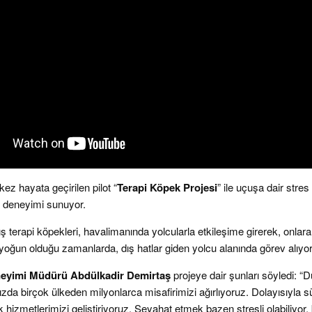
ez hayata geçirilen pilot “
Terapi Köpek Projesi
” ile uçuşa dair stres
at deneyimi sunuyor.
 terapi köpekleri, havalimanında yolcularla etkileşime girerek, onlara, p
 yoğun olduğu zamanlarda, dış hatlar giden yolcu alanında görev alıyor
eneyimi Müdürü Abdülkadir Demirtaş
projeye dair şunları söyledi: 
zda birçok ülkeden milyonlarca misafirimizi ağırlıyoruz. Dolayısıyla
ik hizmetlerimizi geliştiriyoruz. Seyahat etmek bazen stresli olabiliyo