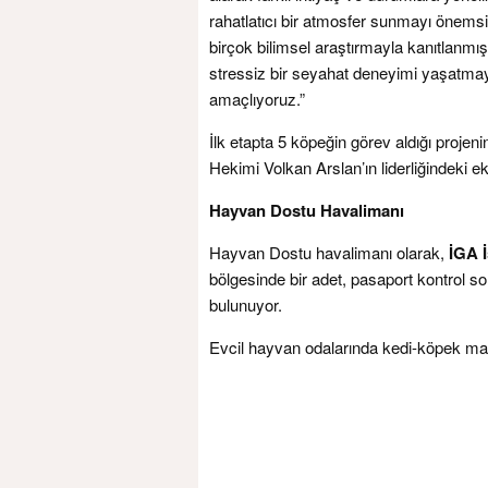
rahatlatıcı bir atmosfer sunmayı önemsiy
birçok bilimsel araştırmayla kanıtlanmı
stressiz bir seyahat deneyimi yaşatmayı
amaçlıyoruz.”
İlk etapta 5 köpeğin görev aldığı proje
Hekimi Volkan Arslan’ın liderliğindeki ek
Hayvan Dostu Havalimanı
Hayvan Dostu havalimanı olarak,
İGA 
bölgesinde bir adet, pasaport kontrol s
bulunuyor.
Evcil hayvan odalarında kedi-köpek mamal