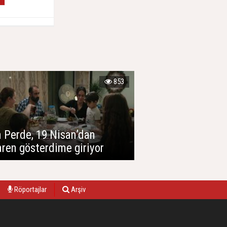
853
 Perde, 19 Nisan’dan
aren gösterdime giriyor
Röportajlar
Arşiv