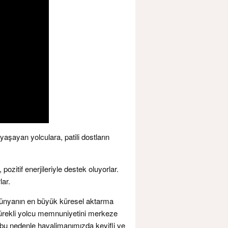
 yaşayan yolculara, patili dostların
ozitif enerjileriyle destek oluyorlar.
lar.
“Dünyanın en büyük küresel aktarma
 sürekli yolcu memnuniyetini merkeze
r, bu nedenle havalimanımızda keyifli ve