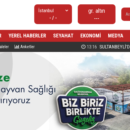
gr. altın
- / -
---
R
YEREL HABERLER
SEYAHAT
EKONOMİ
MEDYA
00:27
PROF. DR. MAHMUD ESAD COŞ
leler
Anketler