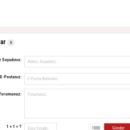
ar
0
z Soyadınız:
E-Postanız:
Yorumunuz:
1 + 1 = ?
Gönder