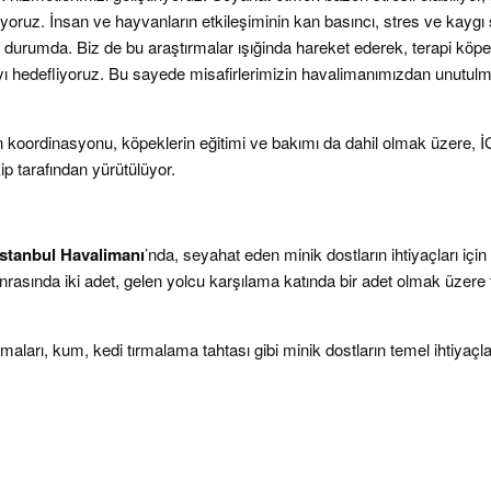
oruz. İnsan ve hayvanların etkileşiminin kan basıncı, stres ve kaygı se
ş durumda. Biz de bu araştırmalar ışığinda hareket ederek, terapi köpe
 hedefliyoruz. Bu sayede misafirlerimizin havalimanımızdan unutulmaz a
nin koordinasyonu, köpeklerin eğitimi ve bakımı da dahil olmak üzere, 
ip tarafından yürütülüyor.
İstanbul Havalimanı
’nda, seyahat eden minik dostların ihtiyaçları içi
onrasında iki adet, gelen yolcu karşılama katında bir adet olmak üzere
arı, kum, kedi tırmalama tahtası gibi minik dostların temel ihtiyaçlar