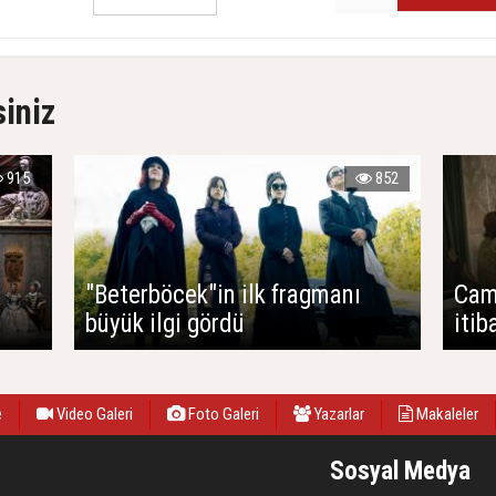
siniz
915
852
"Beterböcek"in ilk fragmanı
Cam
büyük ilgi gördü
itib
e
Video Galeri
Foto Galeri
Yazarlar
Makaleler
Sosyal Medya