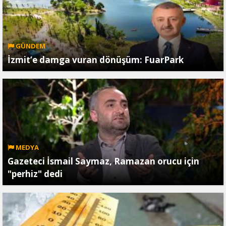
GÜNDEM
İzmit’e damga vuran dönüşüm: FuarPark
MEDYA
Gazeteci İsmail Saymaz, Ramazan orucu için
"perhiz" dedi