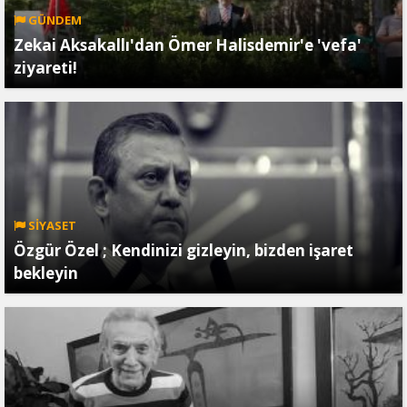
GÜNDEM
Zekai Aksakallı'dan Ömer Halisdemir'e 'vefa'
ziyareti!
SİYASET
Özgür Özel ; Kendinizi gizleyin, bizden işaret
bekleyin