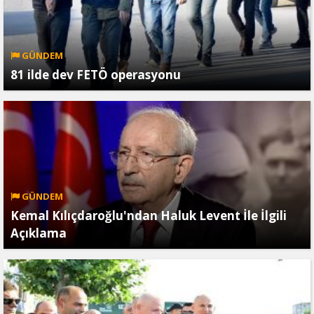
GÜNDEM
81 ilde dev FETÖ operasyonu
GÜNDEM
Kemal Kılıçdaroğlu'ndan Haluk Levent İle İlgili
Açıklama