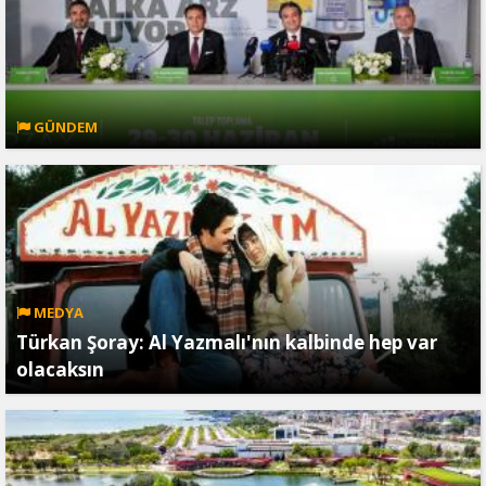
GÜNDEM
MEDYA
Türkan Şoray: Al Yazmalı'nın kalbinde hep var
olacaksın