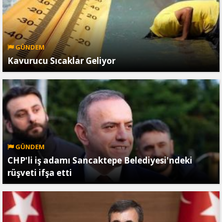
GÜNDEM
Kavurucu Sıcaklar Geliyor
GÜNDEM
CHP'li iş adamı Sancaktepe Belediyesi'ndeki
rüşveti ifşa etti