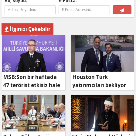
Ad, Soyad:
E-Posta:
İlginizi Çekebilir
MSB:Son bir haftada
Houston Türk
47 terörist etkisiz hale
yatırımcıları bekliyor
getirildi