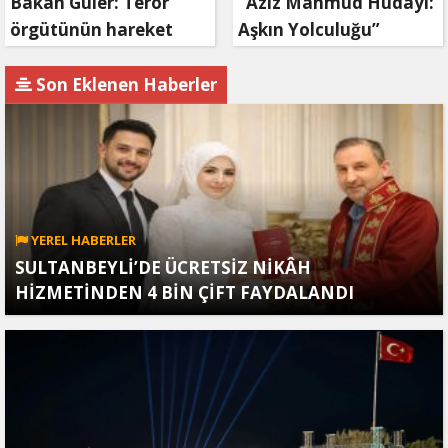
Bakan Güler: Terör
“Aziz Mahmud Hüdayi:
örgütünün hareket
Aşkın Yolculuğu”
kabiliyeti bitme
Ramazan ayında TRT
noktasına getirildi
1’de başlıyor
Son Eklenen Haberler
YEREL HABERLER
SULTANBEYLİ’DE ÜCRETSİZ NİKÂH
HİZMETİNDEN 4 BİN ÇİFT FAYDALANDI