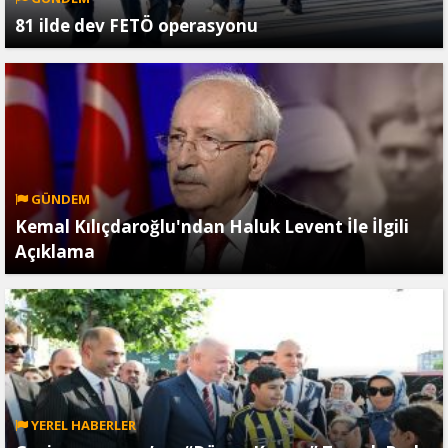
81 ilde dev FETÖ operasyonu
GÜNDEM
Kemal Kılıçdaroğlu'ndan Haluk Levent İle İlgili
Açıklama
YEREL HABERLER