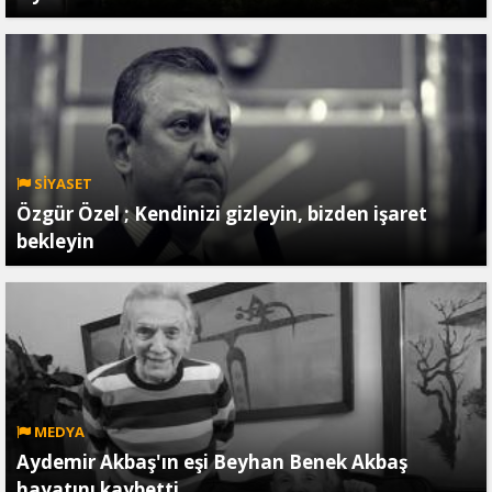
SİYASET
Özgür Özel ; Kendinizi gizleyin, bizden işaret
bekleyin
MEDYA
Aydemir Akbaş'ın eşi Beyhan Benek Akbaş
hayatını kaybetti