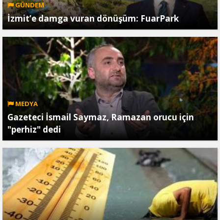
GÜNDEM
İzmit’e damga vuran dönüşüm: FuarPark
MEDYA
Gazeteci İsmail Saymaz, Ramazan orucu için
"perhiz" dedi