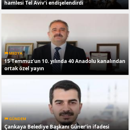
hamlesi Tel Aviv'i endişelendirdi
MEDYA
15 Temmuz’un 10. yılında 40 Anadolu kanalından
ortak özel yayın
GÜNDEM
Çankaya Belediye Başkanı Güner'in ifadesi