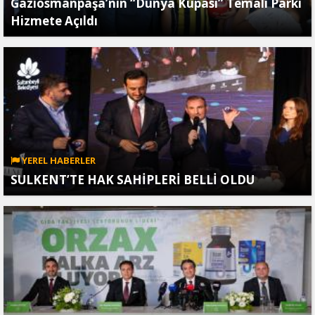
Gaziosmanpaşa’nın “Dünya Kupası” Temalı Parkı
Hizmete Açıldı
YEREL HABERLER
SULKENT’TE HAK SAHİPLERİ BELLİ OLDU