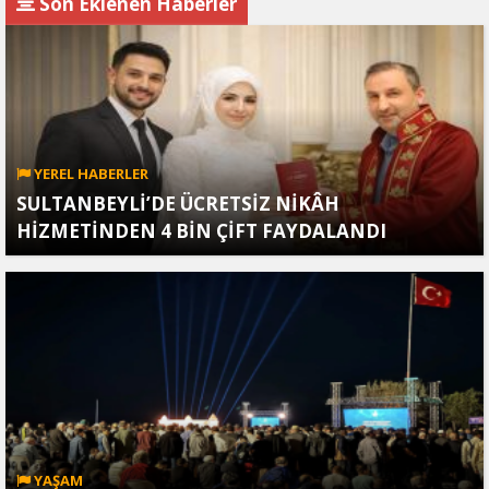
noktasına getirildi
1’de başlıyor
Son Eklenen Haberler
YEREL HABERLER
SULTANBEYLİ’DE ÜCRETSİZ NİKÂH
HİZMETİNDEN 4 BİN ÇİFT FAYDALANDI
YAŞAM