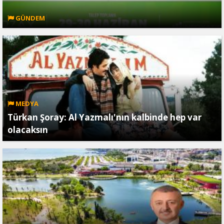
GÜNDEM
MEDYA
Türkan Şoray: Al Yazmalı'nın kalbinde hep var
olacaksın