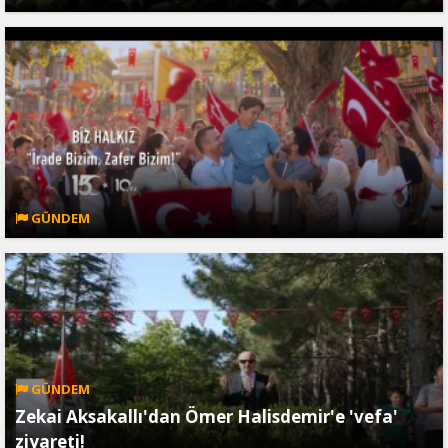
GÜNDEM
GÜNDEM
Zekai Aksakallı'dan Ömer Halisdemir'e 'vefa'
ziyareti!