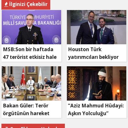
İlginizi Çekebilir
MSB:Son bir haftada
Houston Türk
47 terörist etkisiz hale
yatırımcıları bekliyor
getirildi
Bakan Güler: Terör
“Aziz Mahmud Hüdayi:
örgütünün hareket
Aşkın Yolculuğu”
kabiliyeti bitme
Ramazan ayında TRT