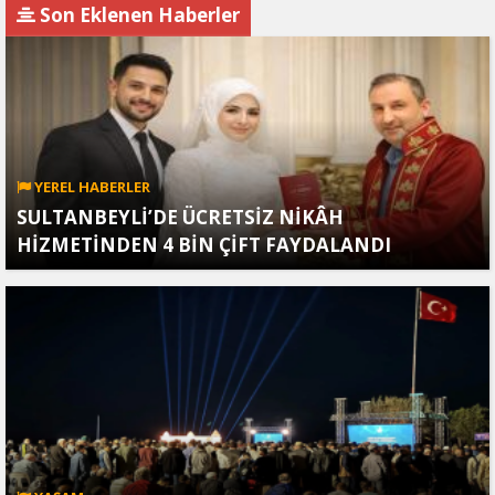
noktasına getirildi
1’de başlıyor
Son Eklenen Haberler
YEREL HABERLER
SULTANBEYLİ’DE ÜCRETSİZ NİKÂH
HİZMETİNDEN 4 BİN ÇİFT FAYDALANDI