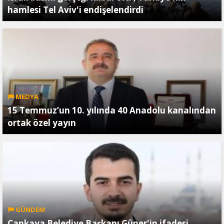
hamlesi Tel Aviv'i endişelendirdi
MEDYA
15 Temmuz’un 10. yılında 40 Anadolu kanalından
ortak özel yayın
GÜNDEM
Çankaya Belediye Başkanı Güner'in ifadesi