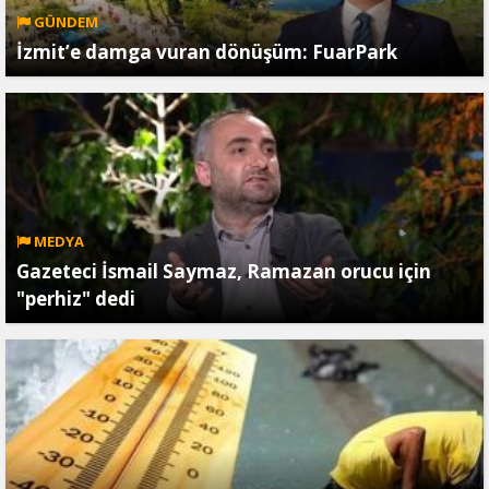
GÜNDEM
İzmit’e damga vuran dönüşüm: FuarPark
MEDYA
Gazeteci İsmail Saymaz, Ramazan orucu için
"perhiz" dedi