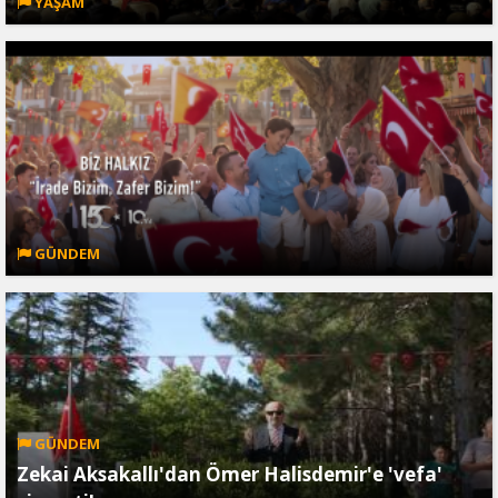
YAŞAM
GÜNDEM
GÜNDEM
Zekai Aksakallı'dan Ömer Halisdemir'e 'vefa'