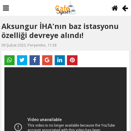
Aksungur İHA'nın baz istasyonu
özelliği devreye alındı!
09 Şubat 2023, Perşembe, 11:38