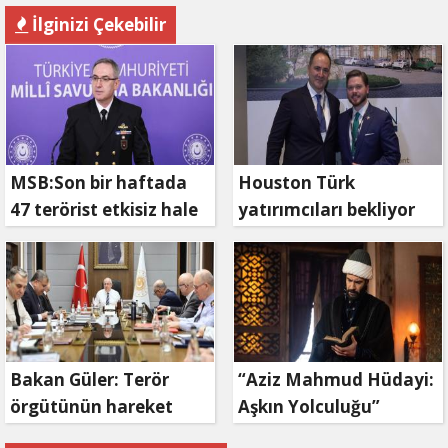
İlginizi Çekebilir
MSB:Son bir haftada
Houston Türk
47 terörist etkisiz hale
yatırımcıları bekliyor
getirildi
Bakan Güler: Terör
“Aziz Mahmud Hüdayi:
örgütünün hareket
Aşkın Yolculuğu”
kabiliyeti bitme
Ramazan ayında TRT