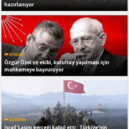
hazırlanıyor
SİYASET
Özgür Özel ve ekibi, kurultay yapılması için
mahkemeye başvuruyor
GÜNDEM
İsrail basını gerçeği kabul etti ; Türkiye'nin