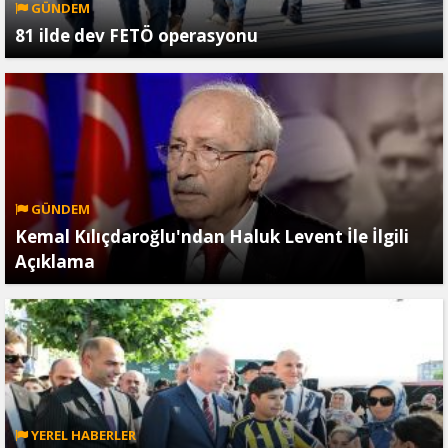
GÜNDEM
81 ilde dev FETÖ operasyonu
GÜNDEM
Kemal Kılıçdaroğlu'ndan Haluk Levent İle İlgili
Açıklama
YEREL HABERLER