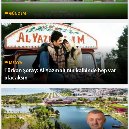
GÜNDEM
MEDYA
Türkan Şoray: Al Yazmalı'nın kalbinde hep var
olacaksın