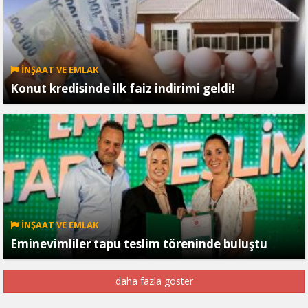
İNŞAAT VE EMLAK
Konut kredisinde ilk faiz indirimi geldi!
İNŞAAT VE EMLAK
Eminevimliler tapu teslim töreninde buluştu
daha fazla göster