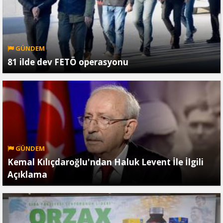
GÜNDEM
81 ilde dev FETÖ operasyonu
GÜNDEM
Kemal Kılıçdaroğlu'ndan Haluk Levent İle İlgili
Açıklama