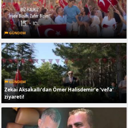
GÜNDEM
GÜNDEM
Zekai Aksakallı'dan Ömer Halisdemir'e 'vefa'
ziyareti!