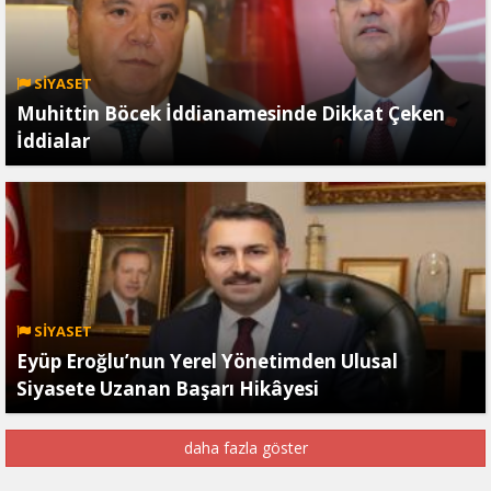
SİYASET
Muhittin Böcek İddianamesinde Dikkat Çeken
İddialar
SİYASET
Eyüp Eroğlu’nun Yerel Yönetimden Ulusal
Siyasete Uzanan Başarı Hikâyesi
daha fazla göster