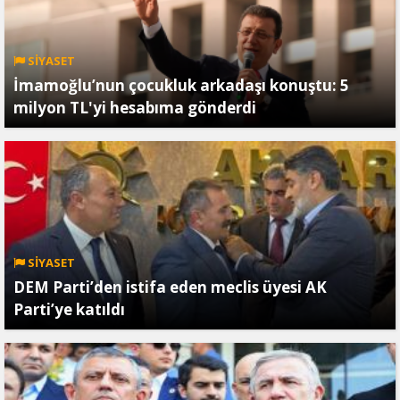
SİYASET
İmamoğlu’nun çocukluk arkadaşı konuştu: 5
milyon TL'yi hesabıma gönderdi
SİYASET
DEM Parti’den istifa eden meclis üyesi AK
Parti’ye katıldı