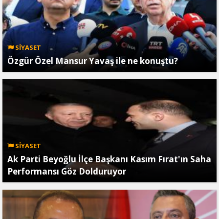
SİYASET
Özgür Özel Mansur Yavaş ile ne konuştu?
SİYASET
Ak Parti Beyoğlu İlçe Başkanı Kasım Fırat'ın Saha
Performansı Göz Dolduruyor