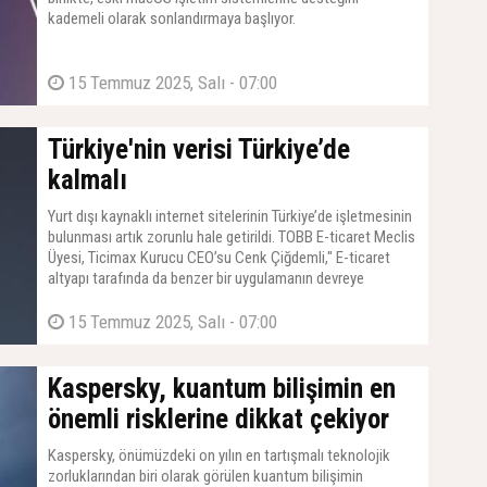
kademeli olarak sonlandırmaya başlıyor.
15 Temmuz 2025, Salı - 07:00
Türkiye'nin verisi Türkiye’de
kalmalı
Yurt dışı kaynaklı internet sitelerinin Türkiye’de işletmesinin
bulunması artık zorunlu hale getirildi. TOBB E-ticaret Meclis
Üyesi, Ticimax Kurucu CEO’su Cenk Çiğdemli," E-ticaret
altyapı tarafında da benzer bir uygulamanın devreye
alınmasını bekliyoruz. Verinin altın değerinde olduğu
günümüzde Türkiye’nin verisi, Türkiye’de kalmalıdır" dedi
15 Temmuz 2025, Salı - 07:00
Kaspersky, kuantum bilişimin en
önemli risklerine dikkat çekiyor
Kaspersky, önümüzdeki on yılın en tartışmalı teknolojik
zorluklarından biri olarak görülen kuantum bilişimin