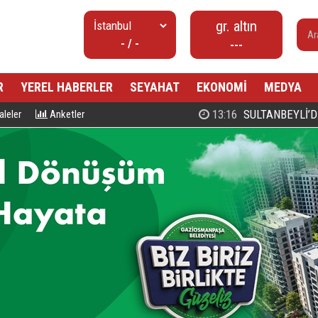
gr. altın
- / -
---
R
YEREL HABERLER
SEYAHAT
EKONOMİ
MEDYA
00:27
PROF. DR. MAHMUD ESAD COŞ
leler
Anketler