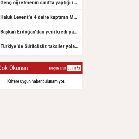
Genç öğretmenin sınıfta yaptığı rezil paylaşım
Haluk Levent'e 4 daire kaptıran Müteahhit soluğu savcılıkta aldı
Başkan Erdoğan'dan yeni kredi paketi müjdesi: 6 ay geri ödemesiz, 36 ay vadeli
Türkiye'de Sürücüsüz taksiler yola çıkmaya hazırlanıyor
ok Okunan
Bugün
Dün
Bu Hafta
Kritere uygun haber bulunamıyor.