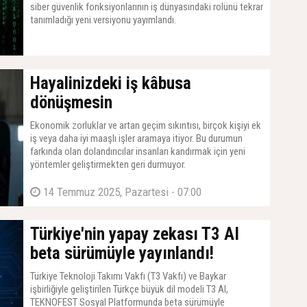
siber güvenlik fonksiyonlarının iş dünyasındaki rolünü tekrar
tanımladığı yeni versiyonu yayımlandı.
14 Temmuz 2025, Pazartesi - 07:00
Hayalinizdeki iş kâbusa
dönüşmesin
Ekonomik zorluklar ve artan geçim sıkıntısı, birçok kişiyi ek
iş veya daha iyi maaşlı işler aramaya itiyor. Bu durumun
farkında olan dolandırıcılar insanları kandırmak için yeni
yöntemler geliştirmekten geri durmuyor.
14 Temmuz 2025, Pazartesi - 07:00
Türkiye'nin yapay zekası T3 AI
beta sürümüyle yayınlandı!
Türkiye Teknoloji Takımı Vakfı (T3 Vakfı) ve Baykar
işbirliğiyle geliştirilen Türkçe büyük dil modeli T3 AI,
TEKNOFEST Sosyal Platformunda beta sürümüyle