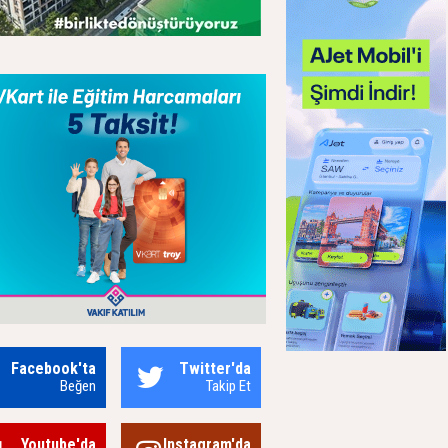
Facebook'ta
Twitter'da
Beğen
Takip Et
Youtube'da
Instagram'da