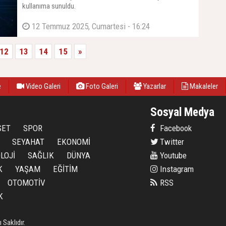
kullanıma sunuldu.
12 Temmuz 2025, Cumartesi - 16:24
12
13
14
15
»
e
Video Galeri
Foto Galeri
Yazarlar
Makaleler
Sosyal Medya
SET
SPOR
Facebook
SEYAHAT
EKONOMİ
Twitter
LOJİ
SAĞLIK
DÜNYA
Youtube
K
YAŞAM
EĞİTİM
Instagram
OTOMOTİV
RSS
K
Saklıdır.