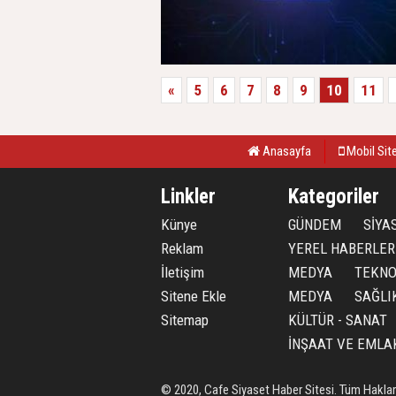
«
5
6
7
8
9
10
11
Anasayfa
Mobil Sit
Linkler
Kategoriler
Künye
GÜNDEM
SİYA
Reklam
YEREL HABERLER
İletişim
MEDYA
TEKNO
Sitene Ekle
MEDYA
SAĞLI
Sitemap
KÜLTÜR - SANAT
İNŞAAT VE EMLA
© 2020, Cafe Siyaset Haber Sitesi. Tüm Hakları 