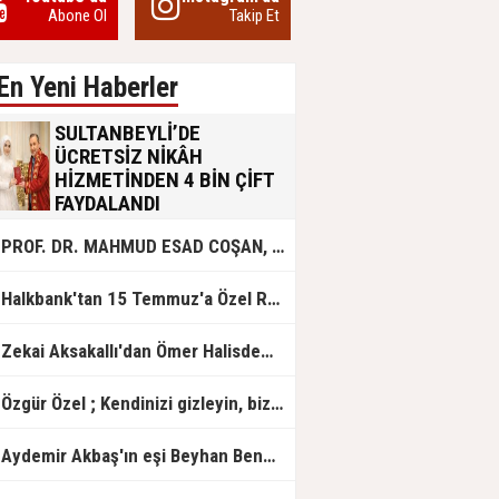
Abone Ol
Takip Et
En Yeni Haberler
SULTANBEYLİ’DE
ÜCRETSİZ NİKÂH
HİZMETİNDEN 4 BİN ÇİFT
FAYDALANDI
Sultanbeyli Belediyesi evlilik yolunda
PROF. DR. MAHMUD ESAD COŞAN, DOĞUMUNUN HİCRÎ 91. YILINDA ELAZIĞ'DA YÂD EDİLECEK
olan gençlere destek amacıyla
başlattığı ücretsiz nikâh hizmetini
sürdürüyor. Bu uygulamayı geçen yıl
Halkbank'tan 15 Temmuz'a Özel Reklam Filmi: "İrade Bizim, Zafer Bizim"
başlattıklarını belirten Sultanbeyli
Belediye Başkanı Ali Tombaş,
“Şimdiye kadar 4 bin çiftimize
Zekai Aksakallı'dan Ömer Halisdemir'e 'vefa' ziyareti!
ücretsiz hizmet vermenin
mutluluğunu yaşıyoruz” dedi.
Özgür Özel ; Kendinizi gizleyin, bizden işaret bekleyin
Aydemir Akbaş'ın eşi Beyhan Benek Akbaş hayatını kaybetti