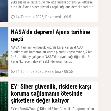
yükselişini ve dijital güvenlik üzerindeki potansiyel etkisini
ele aldı. Ayrıca siber güvenlik topluluğunun derhal harekete
geçmesini gerektiren başlıca kuantum tehditleri ortaya
kondu.
14 Temmuz 2025, Pazartesi - 09:51
NASA'da deprem! Ajans tarihine
geçti
NASA, tarihinin en büyük kriziyle karşı karşıya! ABD
hükümetinin harcamaları kısma planları kapsamında, 2 bin
145 üst düzey çalışanın NASA'dan ayrılacağı öğrenildi. Bu
karar, 'küresel felaket' şeklinde yorumlandı.
14 Temmuz 2025, Pazartesi - 08:56
EY: Siber güvenlik, risklere karşı
koruma sağlamanın ötesinde
şirketlere değer katıyor
EY’ın (Ernst&Young) Küresel Siber Güvenlik Araştırması’nın