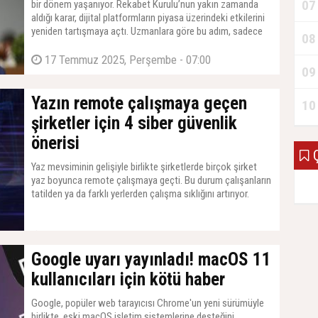
07
bir dönem yaşanıyor. Rekabet Kurulu’nun yakın zamanda
aldığı karar, dijital platformların piyasa üzerindeki etkilerini
yeniden tartışmaya açtı. Uzmanlara göre bu adım, sadece
08
belirli bir şirket uygulamasını değil, sektördeki genel yapıya
ışık tutuyor.
17 Temmuz 2025, Perşembe - 07:00
09
Yazın remote çalışmaya geçen
10
şirketler için 4 siber güvenlik
önerisi
Ç
Yaz mevsiminin gelişiyle birlikte şirketlerde birçok şirket
yaz boyunca remote çalışmaya geçti. Bu durum çalışanların
tatilden ya da farklı yerlerden çalışma sıklığını artırıyor.
16 Temmuz 2025, Çarşamba - 07:05
Google uyarı yayınladı! macOS 11
kullanıcıları için kötü haber
Google, popüler web tarayıcısı Chrome'un yeni sürümüyle
birlikte, eski macOS işletim sistemlerine desteğini