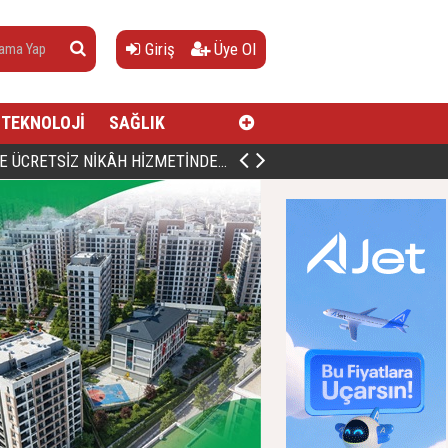
Giriş
Üye Ol
TEKNOLOJİ
SAĞLIK
AN, DOĞUMUNUN HİCRÎ 91. YILINDA ELAZIĞ'DA YÂD EDİLECEK