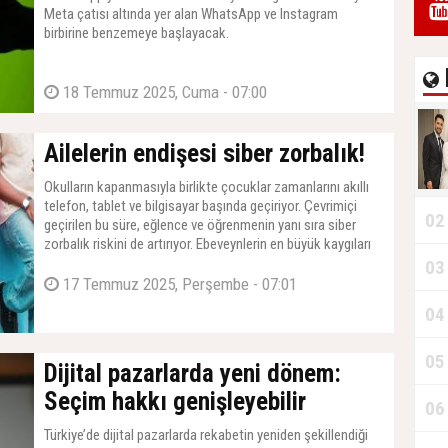
Meta çatısı altında yer alan WhatsApp ve Instagram
birbirine benzemeye başlayacak.
18 Temmuz 2025, Cuma - 07:00
Ailelerin endişesi siber zorbalık!
Okulların kapanmasıyla birlikte çocuklar zamanlarını akıllı
telefon, tablet ve bilgisayar başında geçiriyor. Çevrimiçi
02
geçirilen bu süre, eğlence ve öğrenmenin yanı sıra siber
zorbalık riskini de artırıyor. Ebeveynlerin en büyük kaygıları
içerisinde çocuklarının internette kimlerle iletişimde olduğu,
03
neler izlediği ve olası dijital tehditlerle nasıl başa çıkacakları
17 Temmuz 2025, Perşembe - 07:01
yer alıyor.
04
05
Dijital pazarlarda yeni dönem:
Seçim hakkı genişleyebilir
06
Türkiye’de dijital pazarlarda rekabetin yeniden şekillendiği