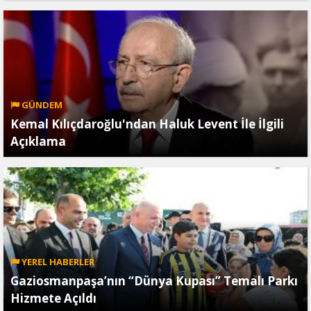
GÜNDEM
Kemal Kılıçdaroğlu'ndan Haluk Levent İle İlgili
Açıklama
YEREL HABERLER
Gaziosmanpaşa’nın “Dünya Kupası” Temalı Parkı
Hizmete Açıldı