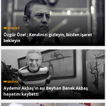
SİYASET
Özgür Özel ; Kendinizi gizleyin, bizden işaret
bekleyin
MEDYA
Aydemir Akbaş'ın eşi Beyhan Benek Akbaş
hayatını kaybetti