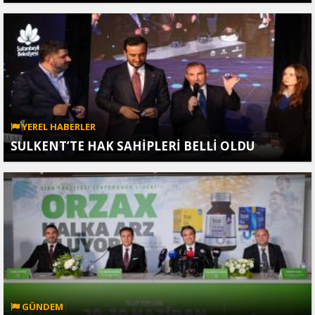
YEREL HABERLER
SULKENT’TE HAK SAHİPLERİ BELLİ OLDU
GÜNDEM