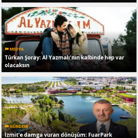
MEDYA
Türkan Şoray: Al Yazmalı'nın kalbinde hep var
olacaksın
GÜNDEM
İzmit’e damga vuran dönüşüm: FuarPark