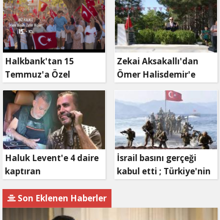
Halkbank'tan 15
Zekai Aksakallı'dan
Temmuz'a Özel
Ömer Halisdemir'e
Reklam Filmi: "İrade
'vefa' ziyareti!
Bizim, Zafer Bizim"
Haluk Levent'e 4 daire
İsrail basını gerçeği
kaptıran
kabul etti ; Türkiye'nin
Müteahhit soluğu
hamlesi Tel Aviv'i
savcılıkta aldı
endişelendirdi
Son Eklenen Haberler