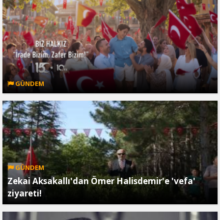
GÜNDEM
GÜNDEM
Zekai Aksakallı'dan Ömer Halisdemir'e 'vefa'
ziyareti!