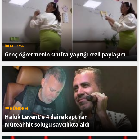
MEDYA
Genç öğretmenin sınıfta yaptığı rezil paylaşım
GÜNDEM
Haluk Levent'e 4 daire kaptıran
Müteahhit soluğu savcılıkta aldı