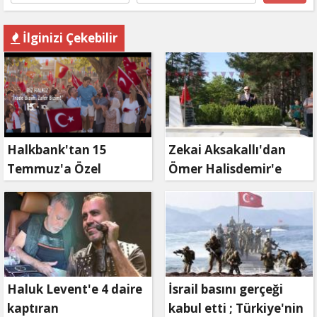
İlginizi Çekebilir
Halkbank'tan 15
Zekai Aksakallı'dan
Temmuz'a Özel
Ömer Halisdemir'e
Reklam Filmi: "İrade
'vefa' ziyareti!
Bizim, Zafer Bizim"
Haluk Levent'e 4 daire
İsrail basını gerçeği
kaptıran
kabul etti ; Türkiye'nin