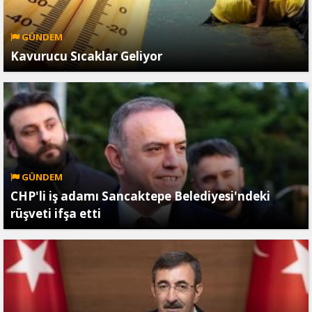
GÜNDEM
Kavurucu Sıcaklar Geliyor
GÜNDEM
CHP'li iş adamı Sancaktepe Belediyesi'ndeki
rüşveti ifşa etti