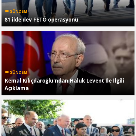
GÜNDEM
81 ilde dev FETÖ operasyonu
GÜNDEM
Kemal Kılıçdaroğlu'ndan Haluk Levent İle İlgili
Açıklama