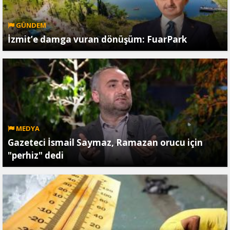
GÜNDEM
İzmit’e damga vuran dönüşüm: FuarPark
MEDYA
Gazeteci İsmail Saymaz, Ramazan orucu için
"perhiz" dedi