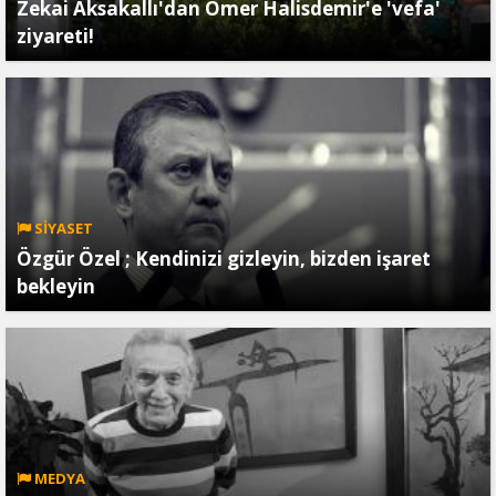
Zekai Aksakallı'dan Ömer Halisdemir'e 'vefa'
ziyareti!
SİYASET
Özgür Özel ; Kendinizi gizleyin, bizden işaret
bekleyin
MEDYA