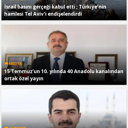
İsrail basını gerçeği kabul etti ; Türkiye'nin
hamlesi Tel Aviv'i endişelendirdi
MEDYA
15 Temmuz’un 10. yılında 40 Anadolu kanalından
ortak özel yayın
GÜNDEM