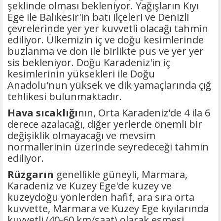
şeklinde olması bekleniyor. Yağışların Kıyı
Ege ile Balıkesir'in batı ilçeleri ve Denizli
çevrelerinde yer yer kuvvetli olacağı tahmin
ediliyor. Ülkemizin iç ve doğu kesimlerinde
buzlanma ve don ile birlikte pus ve yer yer
sis bekleniyor. Doğu Karadeniz'in iç
kesimlerinin yüksekleri ile Doğu
Anadolu'nun yüksek ve dik yamaçlarında çığ
tehlikesi bulunmaktadır.
Hava sıcaklığı
nın, Orta Karadeniz'de 4 ila 6
derece azalacağı, diğer yerlerde önemli bir
değişiklik olmayacağı ve mevsim
normallerinin üzerinde seyredeceği tahmin
ediliyor.
Rüzgarın
genellikle güneyli, Marmara,
Karadeniz ve Kuzey Ege'de kuzey ve
kuzeydoğu yönlerden hafif, ara sıra orta
kuvvette, Marmara ve Kuzey Ege kıyılarında
kuvvetli (40-60 km/saat) olarak esmesi