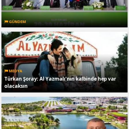
GÜNDEM
MEDYA
Türkan Şoray: Al Yazmalı'nın kalbinde hep var
olacaksın