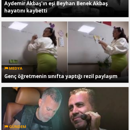
Aydemir Akbaş'ın eşi Beyhan Benek Akbaş
hayatını kaybetti
MEDYA
Genç öğretmenin sınıfta yaptığı rezil paylaşım
GÜNDEM