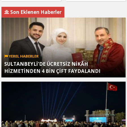
Müteahhit soluğu
hamlesi Tel Aviv'i
savcılıkta aldı
endişelendirdi
Son Eklenen Haberler
YEREL HABERLER
SULTANBEYLİ’DE ÜCRETSİZ NİKÂH
HİZMETİNDEN 4 BİN ÇİFT FAYDALANDI