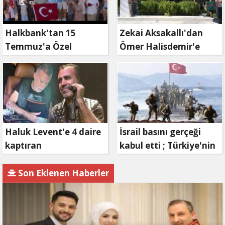
Halkbank'tan 15
Zekai Aksakallı'dan
Temmuz'a Özel
Ömer Halisdemir'e
Reklam Filmi: "İrade
'vefa' ziyareti!
Bizim, Zafer Bizim"
Haluk Levent'e 4 daire
İsrail basını gerçeği
kaptıran
kabul etti ; Türkiye'nin
Müteahhit soluğu
hamlesi Tel Aviv'i
savcılıkta aldı
endişelendirdi
Son Eklenen Haberler