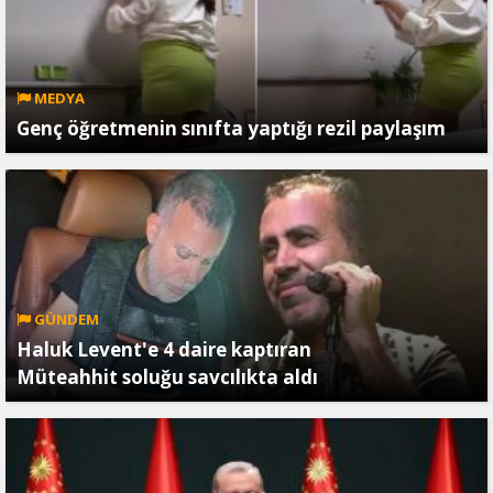
MEDYA
Genç öğretmenin sınıfta yaptığı rezil paylaşım
GÜNDEM
Haluk Levent'e 4 daire kaptıran
Müteahhit soluğu savcılıkta aldı