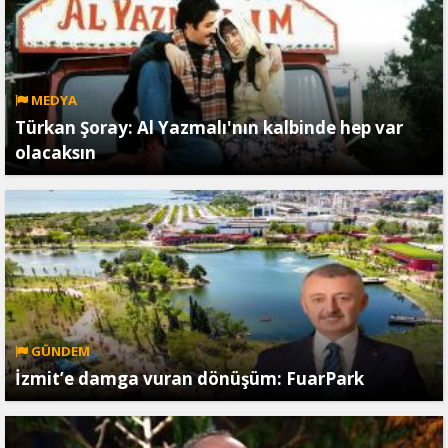
MEDYA
Türkan Şoray: Al Yazmalı'nın kalbinde hep var
olacaksın
GÜNDEM
İzmit’e damga vuran dönüşüm: FuarPark