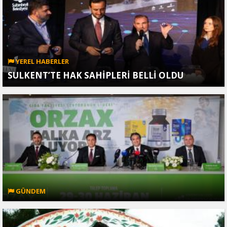
YEREL HABERLER
SULKENT’TE HAK SAHİPLERİ BELLİ OLDU
GÜNDEM