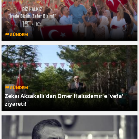
GÜNDEM
GÜNDEM
Zekai Aksakallı'dan Ömer Halisdemir'e 'vefa'
ziyareti!