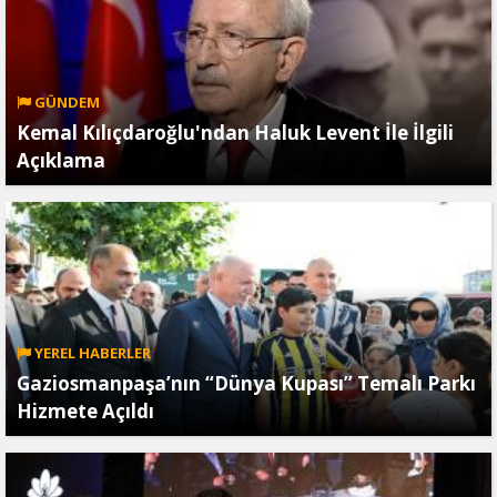
GÜNDEM
Kemal Kılıçdaroğlu'ndan Haluk Levent İle İlgili
Açıklama
YEREL HABERLER
Gaziosmanpaşa’nın “Dünya Kupası” Temalı Parkı
Hizmete Açıldı