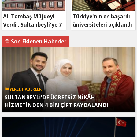
Ali Tombaş Müjdeyi
Türkiye'nin en başarılı
Verdi ; Sultanbeyli'ye 7
üniversiteleri açıklandı
yeni Okul geliyor
Son Eklenen Haberler
YEREL HABERLER
SULTANBEYLİ’DE ÜCRETSİZ NİKÂH
HİZMETİNDEN 4 BİN ÇİFT FAYDALANDI