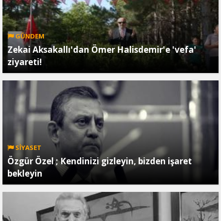
GÜNDEM
Zekai Aksakallı'dan Ömer Halisdemir'e 'vefa'
ziyareti!
SİYASET
Özgür Özel ; Kendinizi gizleyin, bizden işaret
bekleyin