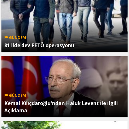
GÜNDEM
81 ilde dev FETÖ operasyonu
GÜNDEM
Kemal Kılıçdaroğlu'ndan Haluk Levent İle İlgili
Açıklama