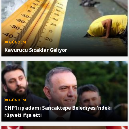
GÜNDEM
Kavurucu Sıcaklar Geliyor
GÜNDEM
CHP'li iş adamı Sancaktepe Belediyesi'ndeki
rüşveti ifşa etti