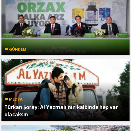
GÜNDEM
MEDYA
Türkan Şoray: Al Yazmalı'nın kalbinde hep var
olacaksın