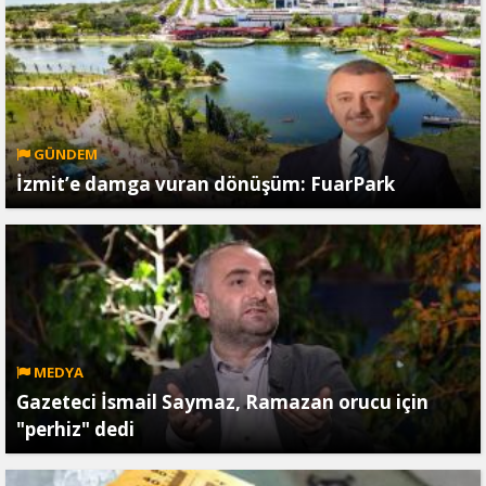
GÜNDEM
İzmit’e damga vuran dönüşüm: FuarPark
MEDYA
Gazeteci İsmail Saymaz, Ramazan orucu için
"perhiz" dedi