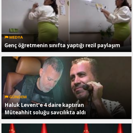
MEDYA
Genç öğretmenin sınıfta yaptığı rezil paylaşım
GÜNDEM
Haluk Levent'e 4 daire kaptıran
Müteahhit soluğu savcılıkta aldı