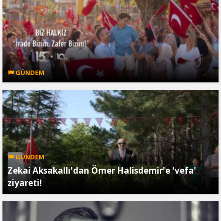
GÜNDEM
GÜNDEM
Zekai Aksakallı'dan Ömer Halisdemir'e 'vefa'
ziyareti!