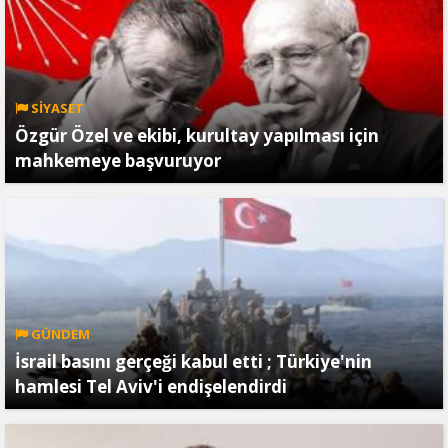
SİYASET
Özgür Özel ve ekibi, kurultay yapılması için
mahkemeye başvuruyor
GÜNDEM
İsrail basını gerçeği kabul etti ; Türkiye'nin
hamlesi Tel Aviv'i endişelendirdi