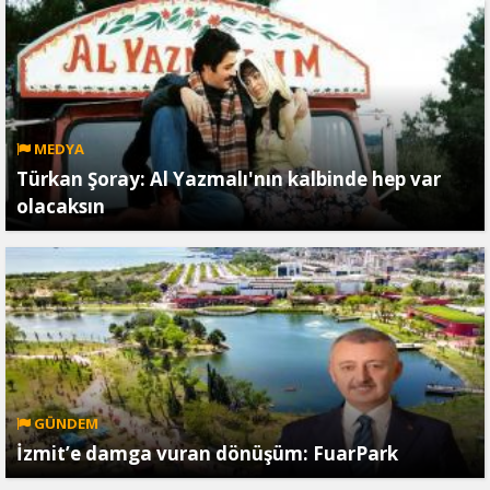
MEDYA
Türkan Şoray: Al Yazmalı'nın kalbinde hep var
olacaksın
GÜNDEM
İzmit’e damga vuran dönüşüm: FuarPark