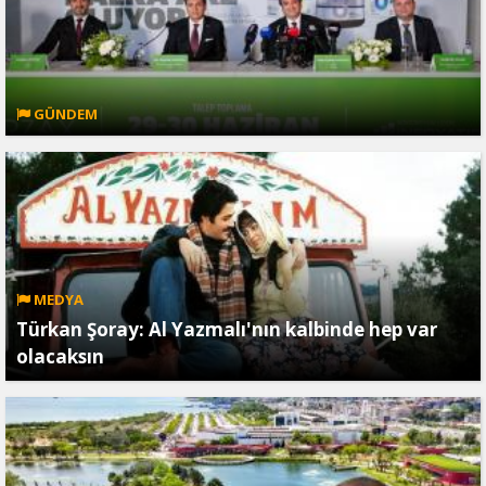
GÜNDEM
MEDYA
Türkan Şoray: Al Yazmalı'nın kalbinde hep var
olacaksın