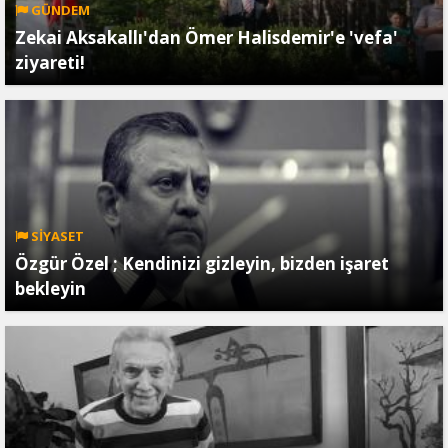
GÜNDEM
Zekai Aksakallı'dan Ömer Halisdemir'e 'vefa'
ziyareti!
SİYASET
Özgür Özel ; Kendinizi gizleyin, bizden işaret
bekleyin