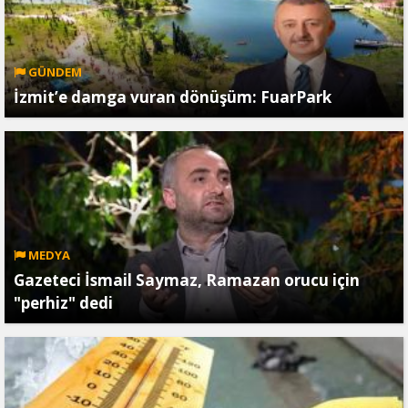
GÜNDEM
İzmit’e damga vuran dönüşüm: FuarPark
MEDYA
Gazeteci İsmail Saymaz, Ramazan orucu için
"perhiz" dedi