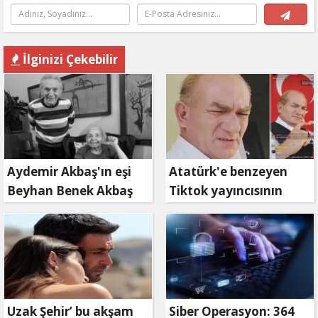
İlginizi Çekebilir
Aydemir Akbaş'ın eşi
Atatürk'e benzeyen
Beyhan Benek Akbaş
Tiktok yayıncısının
hayatını kaybetti
Keriz avı
Uzak Şehir’ bu akşam
Siber Operasyon: 364