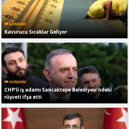
GÜNDEM
Kavurucu Sıcaklar Geliyor
GÜNDEM
CHP'li iş adamı Sancaktepe Belediyesi'ndeki
rüşveti ifşa etti