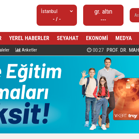
gr. altın
- / -
---
R
YEREL HABERLER
SEYAHAT
EKONOMİ
MEDYA
00:27
PROF. DR. MAHMUD ESAD COŞ
leler
Anketler