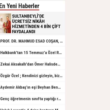
En Yeni Haberler
SULTANBEYLİ’DE
ÜCRETSİZ NİKÂH
HİZMETİNDEN 4 BİN ÇİFT
FAYDALANDI
Sultanbeyli Belediyesi evlilik yolunda
PROF. DR. MAHMUD ESAD COŞAN, DOĞUMUNUN HİCRÎ 91. YILINDA ELAZIĞ'DA YÂD EDİLECEK
olan gençlere destek amacıyla
başlattığı ücretsiz nikâh hizmetini
sürdürüyor. Bu uygulamayı geçen yıl
Halkbank'tan 15 Temmuz'a Özel Reklam Filmi: "İrade Bizim, Zafer Bizim"
başlattıklarını belirten Sultanbeyli
Belediye Başkanı Ali Tombaş,
“Şimdiye kadar 4 bin çiftimize
Zekai Aksakallı'dan Ömer Halisdemir'e 'vefa' ziyareti!
ücretsiz hizmet vermenin
mutluluğunu yaşıyoruz” dedi.
Özgür Özel ; Kendinizi gizleyin, bizden işaret bekleyin
Aydemir Akbaş'ın eşi Beyhan Benek Akbaş hayatını kaybetti
Genç öğretmenin sınıfta yaptığı rezil paylaşım