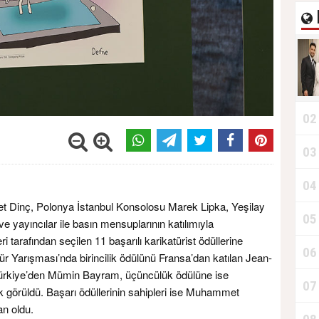
02
03
04
 Dinç, Polonya İstanbul Konsolosu Marek Lipka, Yeşilay
05
e yayıncılar ile basın mensuplarının katılımıyla
eri tarafından seçilen 11 başarılı karikatürist ödüllerine
06
ür Yarışması’nda birincilik ödülünü Fransa’dan katılan Jean-
 Türkiye’den Mümin Bayram, üçüncülük ödülüne ise
07
görüldü. Başarı ödüllerinin sahipleri ise Muhammet
n oldu.