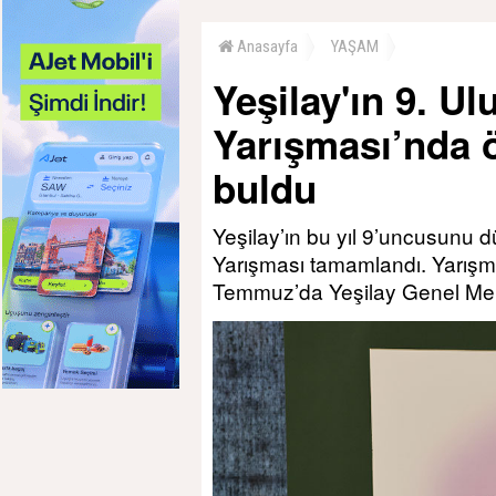
Anasayfa
YAŞAM
Yeşilay'ın 9. Ul
Yarışması’nda ö
buldu
Yeşilay’ın bu yıl 9’uncusunu d
Yarışması tamamlandı. Yarışma
Temmuz’da Yeşilay Genel Merk