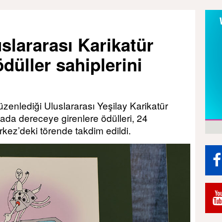
uslararası Karikatür
düller sahiplerini
üzenlediği Uluslararası Yeşilay Karikatür
da dereceye girenlere ödülleri, 24
ez’deki törende takdim edildi.