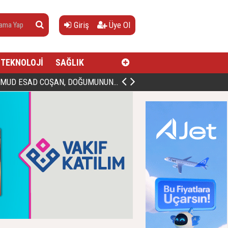
Giriş
Üye Ol
TEKNOLOJİ
SAĞLIK
AN, DOĞUMUNUN HİCRÎ 91. YILINDA ELAZIĞ'DA YÂD EDİLECEK