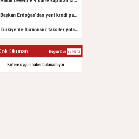
Haluk Levent'e 4 daire kaptıran Müteahhit soluğu savcılıkta aldı
Başkan Erdoğan'dan yeni kredi paketi müjdesi: 6 ay geri ödemesiz, 36 ay vadeli
Türkiye'de Sürücüsüz taksiler yola çıkmaya hazırlanıyor
ok Okunan
Bugün
Dün
Bu Hafta
Kritere uygun haber bulunamıyor.