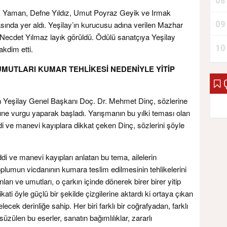
08
k Yaman, Defne Yıldız, Umut Poyraz Geyik ve Irmak
09
ında yer aldı. Yeşilay’ın kurucusu adına verilen Mazhar
Necdet Yılmaz layık görüldü. Ödülü sanatçıya Yeşilay
10
kdim etti.
UMUTLARI KUMAR TEHLİKESİ NEDENİYLE YİTİP
Ç
n Yeşilay Genel Başkanı Doç. Dr. Mehmet Dinç, sözlerine
üne vurgu yaparak başladı. Yarışmanın bu yılki teması olan
i ve manevi kayıplara dikkat çeken Dinç, sözlerini şöyle
i ve manevi kayıpları anlatan bu tema, ailelerin
plumun vicdanının kumara teslim edilmesinin tehlikelerini
ları ve umutları, o çarkın içinde dönerek birer birer yitip
kati öyle güçlü bir şekilde çizgilerine aktardı ki ortaya çıkan
lecek derinliğe sahip. Her biri farklı bir coğrafyadan, farklı
üzülen bu eserler, sanatın bağımlılıklar, zararlı