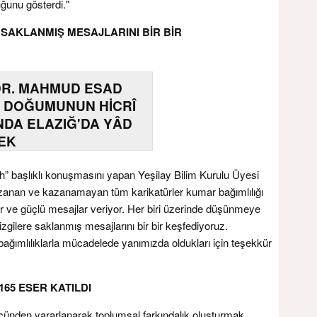
uğunu gösterdi."
 SAKLANMIŞ MESAJLARINI BİR BİR
DR. MAHMUD ESAD
 DOĞUMUNUN HİCRÎ
INDA ELAZIĞ'DA YÂD
EK
” başlıklı konuşmasını yapan Yeşilay Bilim Kurulu Üyesi
azanan ve kazanamayan tüm karikatürler kumar bağımlılığı
r ve güçlü mesajlar veriyor. Her biri üzerinde düşünmeye
çizgilere saklanmış mesajlarını bir bir keşfediyoruz.
bağımlılıklarla mücadelede yanımızda oldukları için teşekkür
165 ESER KATILDI
ücünden yararlanarak toplumsal farkındalık oluşturmak