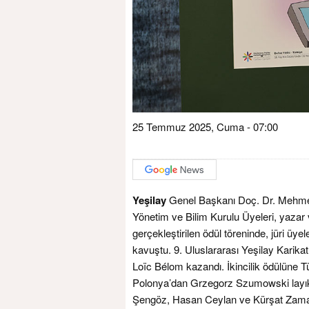
25 Temmuz 2025, Cuma - 07:00
Yeşilay
Genel Başkanı Doç. Dr. Mehmet
Yönetim ve Bilim Kurulu Üyeleri, yazar v
gerçekleştirilen ödül töreninde, jüri üyel
kavuştu. 9. Uluslararası Yeşilay Karikat
Loïc Bélom kazandı. İkincilik ödülüne
Polonya’dan Grzegorz Szumowski layık 
Şengöz, Hasan Ceylan ve Kürşat Zama