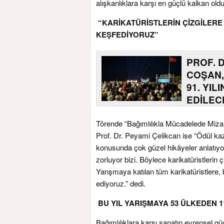
alışkanlıklara karşı en güçlü kalkan old
“KARİKATÜRİSTLERİN ÇİZGİLERE
KEŞFEDİYORUZ”
PROF. 
COŞAN,
91. YIL
EDİLEC
Törende “Bağımlılıkla Mücadelede Mizah
Prof. Dr. Peyami Çelikcan ise “Ödül k
konusunda çok güzel hikâyeler anlatıyo
zorluyor bizi. Böylece karikatüristlerin 
Yarışmaya katılan tüm karikatüristlere, 
ediyoruz.” dedi.
BU YIL YARIŞMAYA 53 ÜLKEDEN 1
Bağımlılıklara karşı sanatın evrensel g