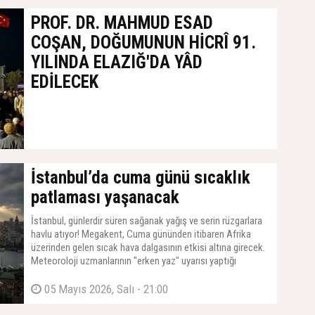
PROF. DR. MAHMUD ESAD
COŞAN, DOĞUMUNUN HİCRÎ 91.
YILINDA ELAZIĞ'DA YÂD
EDİLECEK
İstanbul’da cuma günü sıcaklık
patlaması yaşanacak
İstanbul, günlerdir süren sağanak yağış ve serin rüzgarlara
havlu atıyor! Megakent, Cuma gününden itibaren Afrika
üzerinden gelen sıcak hava dalgasının etkisi altına girecek.
Meteoroloji uzmanlarının "erken yaz" uyarısı yaptığı
İstanbul'da, termometrelerin 30 dereceye dayanması
bekleniyor.
05 Mayıs 2026, Salı - 21:00