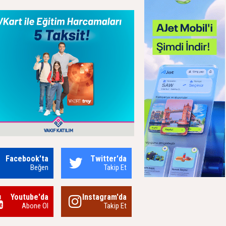
Facebook'ta
Twitter'da
Beğen
Takip Et
Youtube'da
Instagram'da
Abone Ol
Takip Et