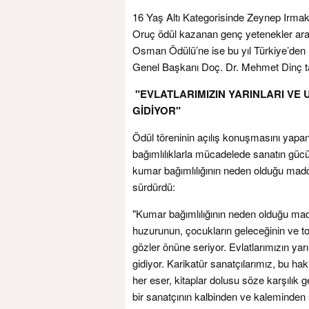
16 Yaş Altı Kategorisinde Zeynep Irma
Oruç ödül kazanan genç yetenekler aras
Osman Ödülü’ne ise bu yıl Türkiye’den 
Genel Başkanı Doç. Dr. Mehmet Dinç ta
"EVLATLARIMIZIN YARINLARI VE 
GİDİYOR"
Ödül töreninin açılış konuşmasını yapa
bağımlılıklarla mücadelede sanatın güc
kumar bağımlılığının neden olduğu madd
sürdürdü:
"Kumar bağımlılığının neden olduğu madd
huzurunun, çocukların geleceğinin ve to
gözler önüne seriyor. Evlatlarımızın yarın
gidiyor. Karikatür sanatçılarımız, bu haki
her eser, kitaplar dolusu söze karşılık ge
bir sanatçının kalbinden ve kaleminden s