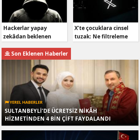
Hackerlar yapay
X’te çocuklara cinsel
zekâdan beklenen
tuzak: Ne filtreleme
etkiyi alamıyor
var ne de yaş
kısıtlaması!
Son Eklenen Haberler
YEREL HABERLER
SULTANBEYLİ’DE ÜCRETSİZ NİKÂH
HİZMETİNDEN 4 BİN ÇİFT FAYDALANDI