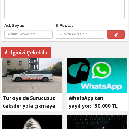
Ad, Soyad:
E-Posta:
İlginizi Çekebilir
Türkiye'de Sürücüsüz
WhatsApp'tan
taksiler yola çıkmaya
yayılıyor: "50.000 TL
hazırlanıyor
ödüllü" dolandırıcılık
girişimi!