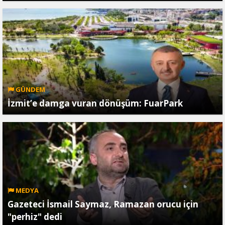
GÜNDEM
İzmit’e damga vuran dönüşüm: FuarPark
MEDYA
Gazeteci İsmail Saymaz, Ramazan orucu için
"perhiz" dedi