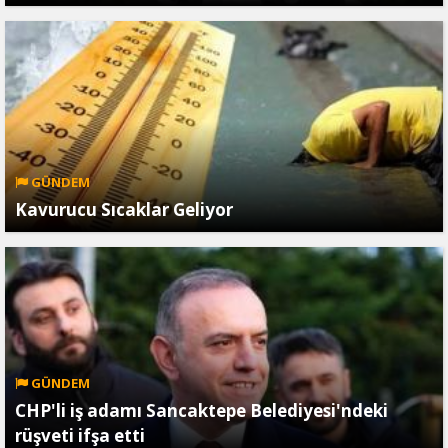
GÜNDEM
Kavurucu Sıcaklar Geliyor
GÜNDEM
CHP'li iş adamı Sancaktepe Belediyesi'ndeki
rüşveti ifşa etti