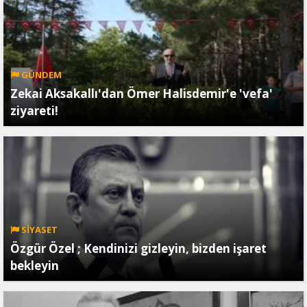
GÜNDEM
Zekai Aksakallı'dan Ömer Halisdemir'e 'vefa'
ziyareti!
SİYASET
Özgür Özel ; Kendinizi gizleyin, bizden işaret
bekleyin