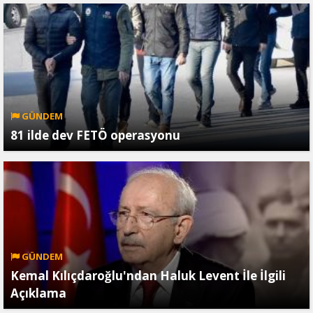
GÜNDEM
81 ilde dev FETÖ operasyonu
GÜNDEM
Kemal Kılıçdaroğlu'ndan Haluk Levent İle İlgili
Açıklama