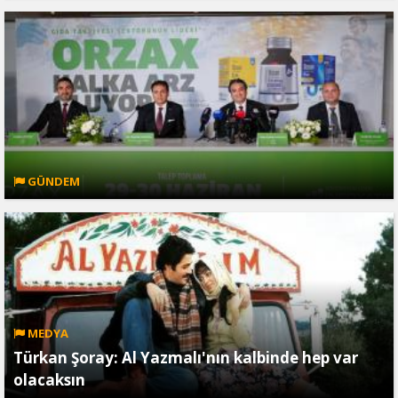
GÜNDEM
MEDYA
Türkan Şoray: Al Yazmalı'nın kalbinde hep var
olacaksın