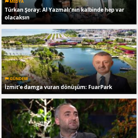
MEDYA
Türkan Şoray: Al Yazmalı'nın kalbinde hep var
olacaksın
GÜNDEM
İzmit’e damga vuran dönüşüm: FuarPark