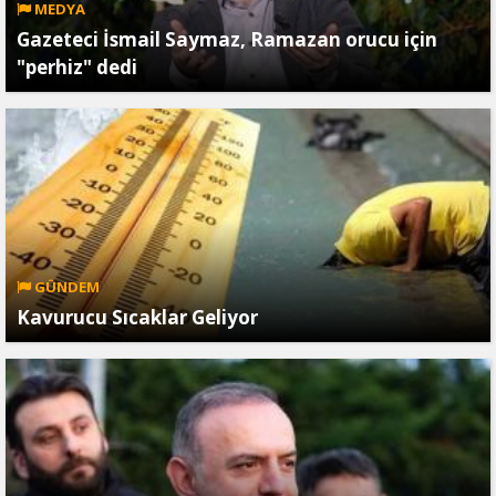
MEDYA
Gazeteci İsmail Saymaz, Ramazan orucu için
"perhiz" dedi
GÜNDEM
Kavurucu Sıcaklar Geliyor