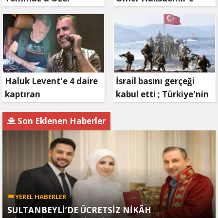
Reklam Filmi: "İrade
'vefa' ziyareti!
Bizim, Zafer Bizim"
Haluk Levent'e 4 daire
İsrail basını gerçeği
kaptıran
kabul etti ; Türkiye'nin
Müteahhit soluğu
hamlesi Tel Aviv'i
savcılıkta aldı
endişelendirdi
Son Eklenen Haberler
YEREL HABERLER
SULTANBEYLİ’DE ÜCRETSİZ NİKÂH