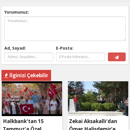
Yorumunuz:
Ad, Soyad:
E-Posta:
İlginizi Çekebilir
Halkbank'tan 15
Zekai Aksakallı'dan
Temmuz'a Özel
Ömer Halisdemir'e