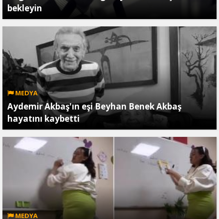
bekleyin
MEDYA
Aydemir Akbaş'ın eşi Beyhan Benek Akbaş
hayatını kaybetti
MEDYA