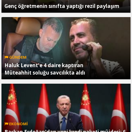
Genç öğretmenin sınıfta yaptığı rezil paylaşım
GÜNDEM
Haluk Levent'e 4 daire kaptıran
Müteahhit soluğu savcılıkta aldı
EKONOMİ
Başkan Erdoğan'dan yeni kredi paketi müjdesi: 6