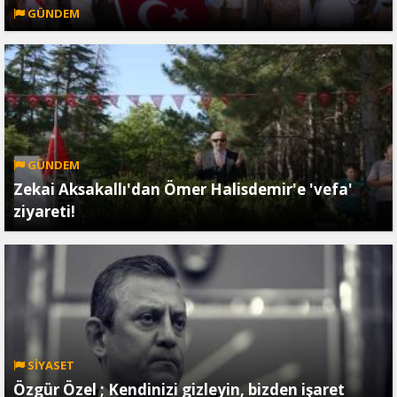
GÜNDEM
GÜNDEM
Zekai Aksakallı'dan Ömer Halisdemir'e 'vefa'
ziyareti!
SİYASET
Özgür Özel ; Kendinizi gizleyin, bizden işaret