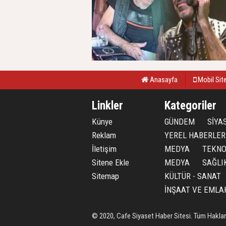
Anasayfa
Mobil Sit
Linkler
Kategoriler
Künye
GÜNDEM
SİYA
Reklam
YEREL HABERLER
İletişim
MEDYA
TEKNO
Sitene Ekle
MEDYA
SAĞLI
Sitemap
KÜLTÜR - SANAT
İNŞAAT VE EMLA
© 2020, Cafe Siyaset Haber Sitesi. Tüm Hakları 