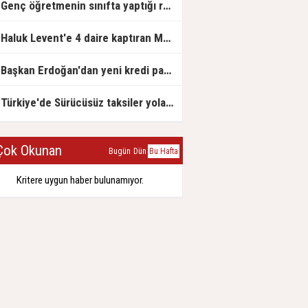
Genç öğretmenin sınıfta yaptığı rezil paylaşım
Haluk Levent'e 4 daire kaptıran Müteahhit soluğu savcılıkta aldı
Başkan Erdoğan'dan yeni kredi paketi müjdesi: 6 ay geri ödemesiz, 36 ay vadeli
Türkiye'de Sürücüsüz taksiler yola çıkmaya hazırlanıyor
ok Okunan
Bugün
Dün
Bu Hafta
Kritere uygun haber bulunamıyor.