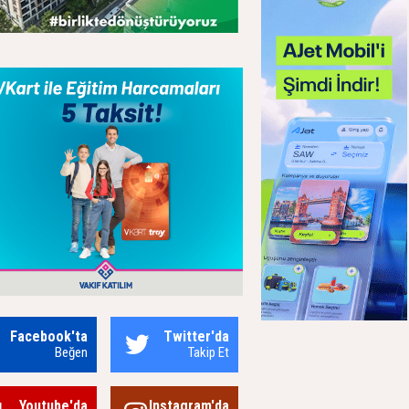
Facebook'ta
Twitter'da
Beğen
Takip Et
Youtube'da
Instagram'da