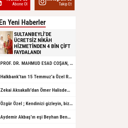
Abone Ol
Takip Et
En Yeni Haberler
SULTANBEYLİ’DE
ÜCRETSİZ NİKÂH
HİZMETİNDEN 4 BİN ÇİFT
FAYDALANDI
Sultanbeyli Belediyesi evlilik yolunda
PROF. DR. MAHMUD ESAD COŞAN, DOĞUMUNUN HİCRÎ 91. YILINDA ELAZIĞ'DA YÂD EDİLECEK
olan gençlere destek amacıyla
başlattığı ücretsiz nikâh hizmetini
sürdürüyor. Bu uygulamayı geçen yıl
Halkbank'tan 15 Temmuz'a Özel Reklam Filmi: "İrade Bizim, Zafer Bizim"
başlattıklarını belirten Sultanbeyli
Belediye Başkanı Ali Tombaş,
“Şimdiye kadar 4 bin çiftimize
Zekai Aksakallı'dan Ömer Halisdemir'e 'vefa' ziyareti!
ücretsiz hizmet vermenin
mutluluğunu yaşıyoruz” dedi.
Özgür Özel ; Kendinizi gizleyin, bizden işaret bekleyin
Aydemir Akbaş'ın eşi Beyhan Benek Akbaş hayatını kaybetti