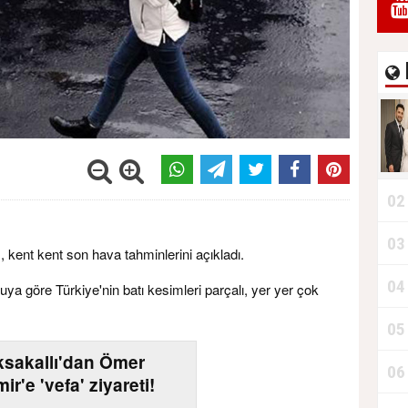
02
03
kent kent son hava tahminlerini açıkladı.
04
ya göre Türkiye'nin batı kesimleri parçalı, yer yer çok
05
ksakallı'dan Ömer
06
ir'e 'vefa' ziyareti!