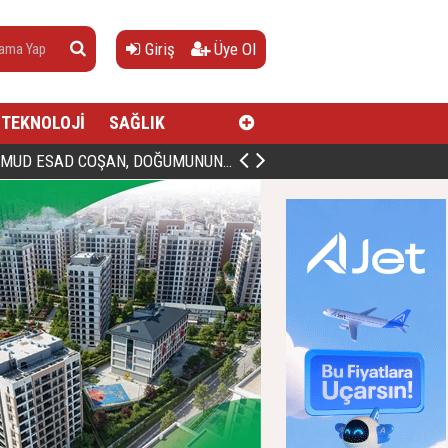
Giriş
Üye Ol
TEKNOLOJİ
SAĞLIK
AN, DOĞUMUNUN HİCRÎ 91. YILINDA ELAZIĞ'DA YÂD EDİLECEK