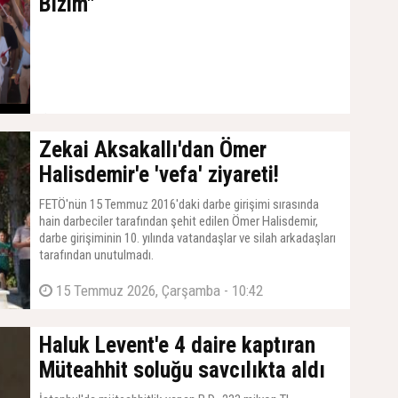
Bizim"
19 Temmuz 2026, Pazar - 17:19
Zekai Aksakallı'dan Ömer
Halisdemir'e 'vefa' ziyareti!
FETÖ'nün 15 Temmuz 2016'daki darbe girişimi sırasında
hain darbeciler tarafından şehit edilen Ömer Halisdemir,
darbe girişiminin 10. yılında vatandaşlar ve silah arkadaşları
tarafından unutulmadı.
15 Temmuz 2026, Çarşamba - 10:42
Haluk Levent'e 4 daire kaptıran
Müteahhit soluğu savcılıkta aldı