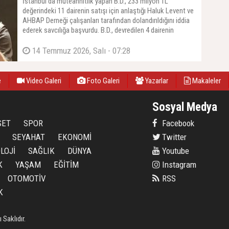
İstanbul'da müteahhitlik yapan B.D., 233 milyon TL
değerindeki 11 dairenin satışı için anlaştığı Haluk Levent ve
AHBAP Derneği çalışanları tarafından dolandırıldığını iddia
ederek savcılığa başvurdu. B.D., devredilen 4 dairenin
ödemesinin yapılmadığını belirtti.
14 Temmuz 2026, Salı - 07:28
e
Video Galeri
Foto Galeri
Yazarlar
Makaleler
Sosyal Medya
SET
SPOR
Facebook
SEYAHAT
EKONOMİ
Twitter
LOJİ
SAĞLIK
DÜNYA
Youtube
K
YAŞAM
EĞİTİM
Instagram
OTOMOTİV
RSS
K
Saklıdır.