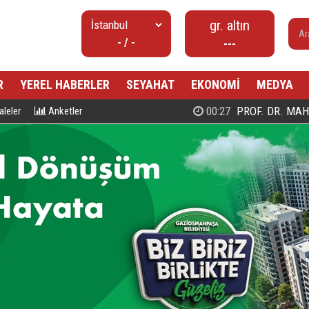
gr. altın
- / -
---
R
YEREL HABERLER
SEYAHAT
EKONOMİ
MEDYA
00:27
PROF. DR. MAHMUD ESAD COŞ
leler
Anketler