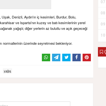
07
08
Uşak, Denizli, Aydın'ın iç kesimleri, Burdur, Bolu,
karahisar ve Isparta'nın kuzey ve batı kesimlerinin yerel
09
ğanak yağışlı; diğer yerlerin az bulutlu ve açık geçeceği
10
m normallerinin üzerinde seyretmesi bekleniyor.
Ç
yağış