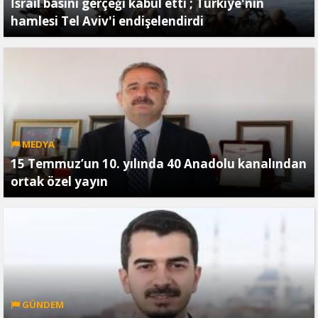
İsrail basını gerçeği kabul etti ; Türkiye'nin
hamlesi Tel Aviv'i endişelendirdi
MEDYA
15 Temmuz’un 10. yılında 40 Anadolu kanalından
ortak özel yayın
GÜNDEM