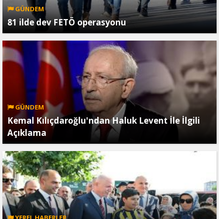
GÜNDEM
81 ilde dev FETÖ operasyonu
GÜNDEM
Kemal Kılıçdaroğlu'ndan Haluk Levent İle İlgili
Açıklama
YEREL HABERLER