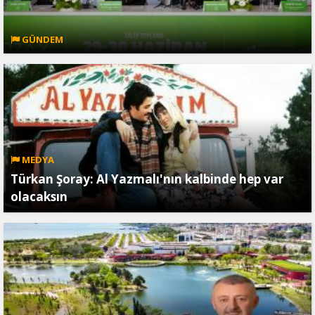
GÜNDEM
MEDYA
Türkan Şoray: Al Yazmalı'nın kalbinde hep var
olacaksın