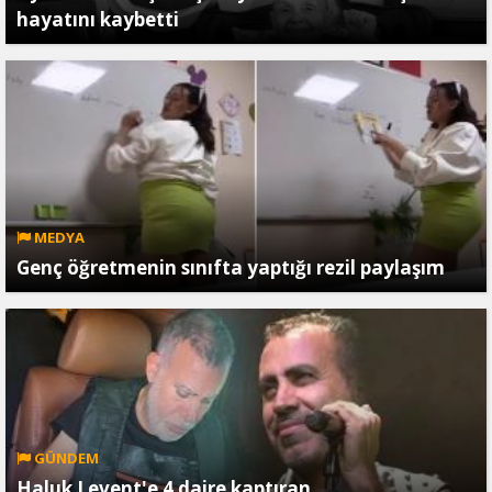
hayatını kaybetti
MEDYA
Genç öğretmenin sınıfta yaptığı rezil paylaşım
GÜNDEM
Haluk Levent'e 4 daire kaptıran