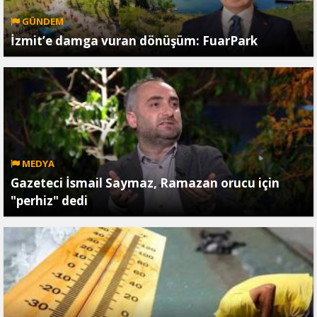
GÜNDEM
İzmit’e damga vuran dönüşüm: FuarPark
MEDYA
Gazeteci İsmail Saymaz, Ramazan orucu için
"perhiz" dedi