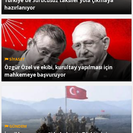
Türkiye'de Sürücüsüz taksiler yola çıkmaya
hazırlanıyor
SİYASET
Özgür Özel ve ekibi, kurultay yapılması için
mahkemeye başvuruyor
GÜNDEM