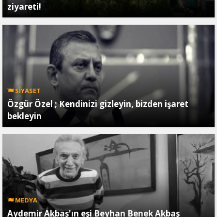
ziyareti!
SİYASET
Özgür Özel ; Kendinizi gizleyin, bizden işaret
bekleyin
MEDYA
Aydemir Akbaş'ın eşi Beyhan Benek Akbaş