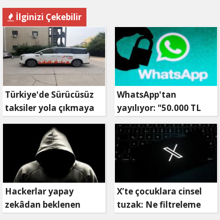
İlginizi Çekebilir
Türkiye'de Sürücüsüz
WhatsApp'tan
taksiler yola çıkmaya
yayılıyor: "50.000 TL
hazırlanıyor
ödüllü" dolandırıcılık
girişimi!
Hackerlar yapay
X’te çocuklara cinsel
zekâdan beklenen
tuzak: Ne filtreleme
etkiyi alamıyor
var ne de yaş