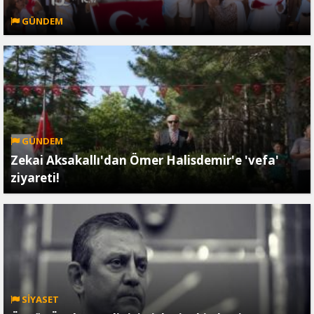
GÜNDEM
GÜNDEM
Zekai Aksakallı'dan Ömer Halisdemir'e 'vefa'
ziyareti!
SİYASET