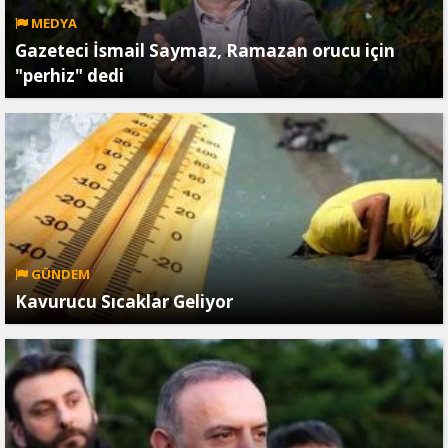
MEDYA
Gazeteci İsmail Saymaz, Ramazan orucu için
"perhiz" dedi
GÜNDEM
Kavurucu Sıcaklar Geliyor