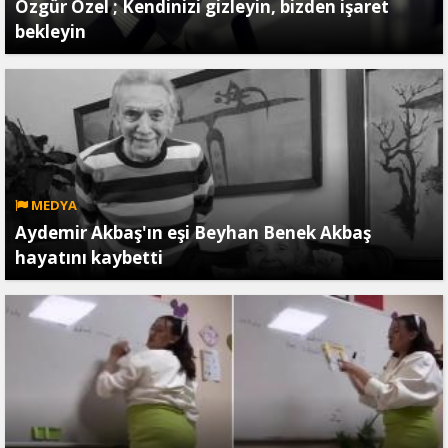
Özgür Özel ; Kendinizi gizleyin, bizden işaret
bekleyin
MEDYA
Aydemir Akbaş'ın eşi Beyhan Benek Akbaş
hayatını kaybetti