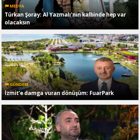
MEDYA
Türkan Şoray: Al Yazmalı'nın kalbinde hep var
olacaksın
GÜNDEM
İzmit’e damga vuran dönüşüm: FuarPark