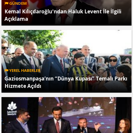
GÜNDEM
Kemal Kılıçdaroğlu'ndan Haluk Levent İle İlgili
Açıklama
YEREL HABERLER
Gaziosmanpaşa’nın “Dünya Kupası” Temalı Parkı
Hizmete Açıldı