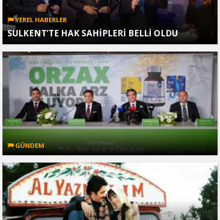
YEREL HABERLER
SULKENT’TE HAK SAHİPLERİ BELLİ OLDU
GÜNDEM