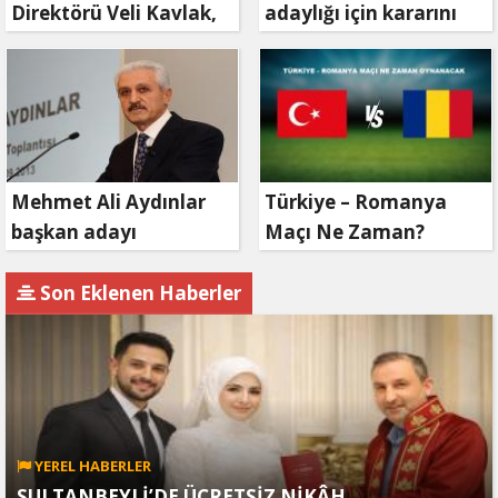
Direktörü Veli Kavlak,
adaylığı için kararını
görevinden ayrıldı
verdi
Mehmet Ali Aydınlar
Türkiye – Romanya
başkan adayı
Maçı Ne Zaman?
olmayacak!
Son Eklenen Haberler
YEREL HABERLER
SULTANBEYLİ’DE ÜCRETSİZ NİKÂH