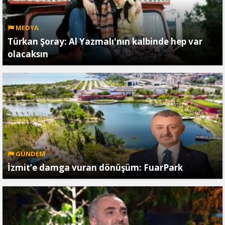
MEDYA
Türkan Şoray: Al Yazmalı'nın kalbinde hep var
olacaksın
GÜNDEM
İzmit’e damga vuran dönüşüm: FuarPark