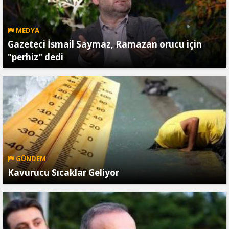
MEDYA
Gazeteci İsmail Saymaz, Ramazan orucu için
"perhiz" dedi
GÜNDEM
Kavurucu Sıcaklar Geliyor