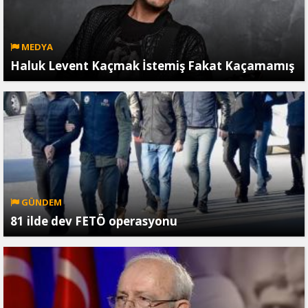
MEDYA
Haluk Levent Kaçmak İstemiş Fakat Kaçamamış
GÜNDEM
81 ilde dev FETÖ operasyonu