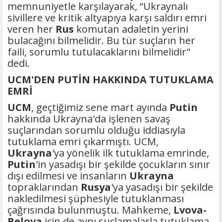
memnuniyetle karşılayarak, “Ukraynalı
sivillere ve kritik altyapıya karşı saldırı emri
veren her
Rus
komutan adaletin yerini
bulacağını bilmelidir. Bu tür suçların her
faili, sorumlu tutulacaklarını bilmelidir"
dedi.
UCM'DEN PUTİN HAKKINDA TUTUKLAMA
EMRİ
UCM
, geçtiğimiz sene mart ayında
Putin
hakkında Ukrayna'da işlenen savaş
suçlarından sorumlu olduğu iddiasıyla
tutuklama emri çıkarmıştı. UCM,
Ukrayna
'ya yönelik ilk tutuklama emrinde,
Putin
'in yasadışı bir şekilde çocukların sınır
dışı edilmesi ve insanların
Ukrayna
topraklarından
Rusya
'ya yasadışı bir şekilde
nakledilmesi şüphesiyle tutuklanması
çağrısında bulunmuştu. Mahkeme,
Lvova-
Belova
için de aynı suçlamalarla tutuklama