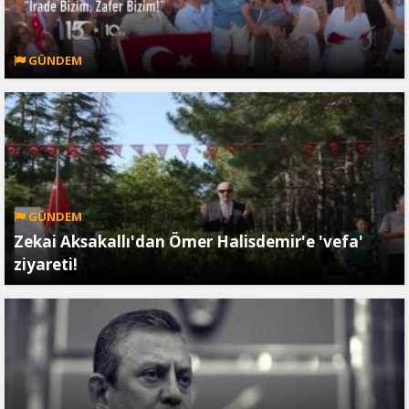
GÜNDEM
GÜNDEM
Zekai Aksakallı'dan Ömer Halisdemir'e 'vefa'
ziyareti!