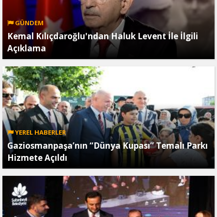
GÜNDEM
Kemal Kılıçdaroğlu'ndan Haluk Levent İle İlgili
Açıklama
YEREL HABERLER
Gaziosmanpaşa’nın “Dünya Kupası” Temalı Parkı
Hizmete Açıldı