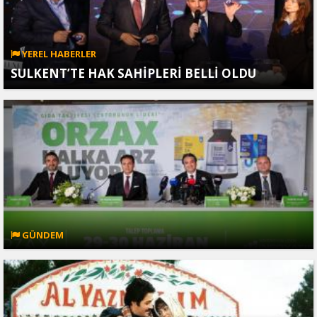
YEREL HABERLER
SULKENT’TE HAK SAHİPLERİ BELLİ OLDU
GÜNDEM