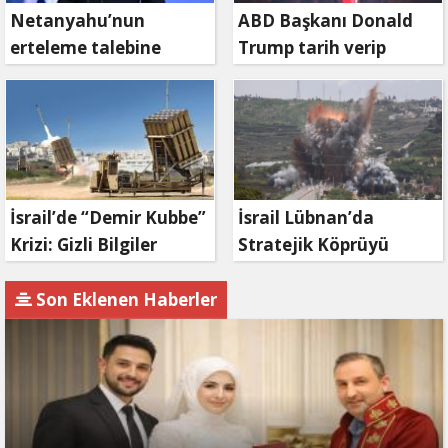
Netanyahu’nun
ABD Başkanı Donald
erteleme talebine
Trump tarih verip
mahkemeden ret
duyurdu: Savaş ne
zaman bitecek?
İsrail’de “Demir Kubbe”
İsrail Lübnan’da
Krizi: Gizli Bilgiler
Stratejik Köprüyü
İran’a Sızdırıldı, Asker
Vurdu: Kasımiye
Gözaltında
Köprüsü Bombalandı
Son Eklenen Haberler