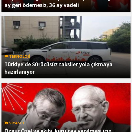
ay geri ödemesiz, 36 ay vadeli
TEKNOLOJİ
Türkiye'de Sürücüsüz taksiler yola çıkmaya
hazırlanıyor
SİYASET
Özgür Özel ve ekibi, kurultay yapılması için