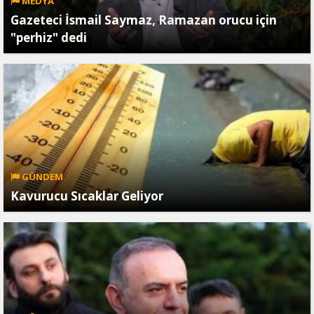
MEDYA
Gazeteci İsmail Saymaz, Ramazan orucu için
"perhiz" dedi
GÜNDEM
Kavurucu Sıcaklar Geliyor