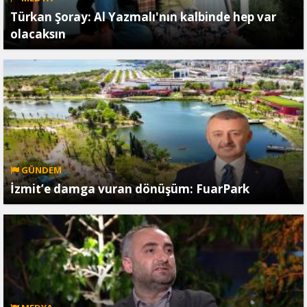
Türkan Şoray: Al Yazmalı'nın kalbinde hep var
olacaksın
GÜNDEM
İzmit’e damga vuran dönüşüm: FuarPark