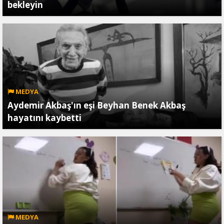
bekleyin
MEDYA
Aydemir Akbaş'ın eşi Beyhan Benek Akbaş
hayatını kaybetti
MEDYA