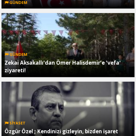
GÜNDEM
GÜNDEM
Zekai Aksakallı'dan Ömer Halisdemir'e 'vefa'
ziyareti!
SİYASET
Özgür Özel ; Kendinizi gizleyin, bizden işaret