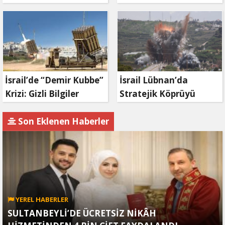
mahkemeden ret
duyurdu: Savaş ne
zaman bitecek?
İsrail’de “Demir Kubbe”
İsrail Lübnan’da
Krizi: Gizli Bilgiler
Stratejik Köprüyü
İran’a Sızdırıldı, Asker
Vurdu: Kasımiye
Gözaltında
Köprüsü Bombalandı
Son Eklenen Haberler
YEREL HABERLER
SULTANBEYLİ’DE ÜCRETSİZ NİKÂH