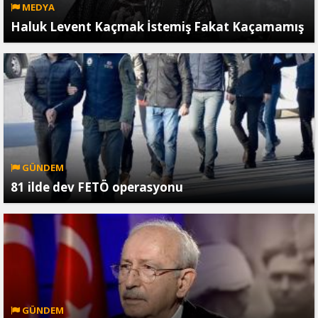
MEDYA
Haluk Levent Kaçmak İstemiş Fakat Kaçamamış
GÜNDEM
81 ilde dev FETÖ operasyonu
GÜNDEM