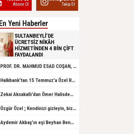
Abone Ol
Takip Et
En Yeni Haberler
SULTANBEYLİ’DE
ÜCRETSİZ NİKÂH
HİZMETİNDEN 4 BİN ÇİFT
FAYDALANDI
Sultanbeyli Belediyesi evlilik yolunda
PROF. DR. MAHMUD ESAD COŞAN, DOĞUMUNUN HİCRÎ 91. YILINDA ELAZIĞ'DA YÂD EDİLECEK
olan gençlere destek amacıyla
başlattığı ücretsiz nikâh hizmetini
sürdürüyor. Bu uygulamayı geçen yıl
Halkbank'tan 15 Temmuz'a Özel Reklam Filmi: "İrade Bizim, Zafer Bizim"
başlattıklarını belirten Sultanbeyli
Belediye Başkanı Ali Tombaş,
“Şimdiye kadar 4 bin çiftimize
Zekai Aksakallı'dan Ömer Halisdemir'e 'vefa' ziyareti!
ücretsiz hizmet vermenin
mutluluğunu yaşıyoruz” dedi.
Özgür Özel ; Kendinizi gizleyin, bizden işaret bekleyin
Aydemir Akbaş'ın eşi Beyhan Benek Akbaş hayatını kaybetti