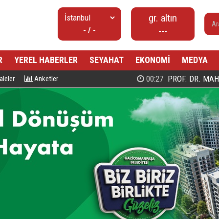
gr. altın
- / -
---
R
YEREL HABERLER
SEYAHAT
EKONOMİ
MEDYA
00:27
PROF. DR. MAHMUD ESAD COŞ
leler
Anketler