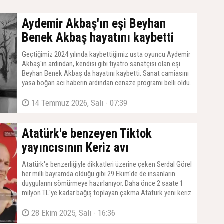
Aydemir Akbaş'ın eşi Beyhan
Benek Akbaş hayatını kaybetti
Geçtiğimiz 2024 yılında kaybettiğimiz usta oyuncu Aydemir
Akbaş'ın ardından, kendisi gibi tiyatro sanatçısı olan eşi
Beyhan Benek Akbaş da hayatını kaybetti. Sanat camiasını
yasa boğan acı haberin ardından cenaze programı belli oldu.
14 Temmuz 2026, Salı - 07:39
Atatürk'e benzeyen Tiktok
yayıncısının Keriz avı
Atatürk'e benzerliğiyle dikkatleri üzerine çeken Serdal Görel
her milli bayramda olduğu gibi 29 Ekim'de de insanların
duygularını sömürmeye hazırlanıyor. Daha önce 2 saate 1
milyon TL'ye kadar bağış toplayan çakma Atatürk yeni keriz
avı için kolları sıvadı
28 Ekim 2025, Salı - 16:36