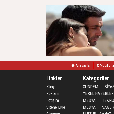
Anasayfa
Mobil Sit
Linkler
Kategoriler
Künye
GÜNDEM
SİYA
Reklam
YEREL HABERLER
İletişim
MEDYA
TEKNO
Sitene Ekle
MEDYA
SAĞLI
Sitemap
KÜLTÜR - SANAT