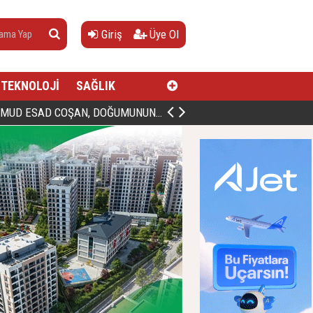
Giriş
Üye Ol
TEKNOLOJİ
SAĞLIK
AN, DOĞUMUNUN HİCRÎ 91. YILINDA ELAZIĞ'DA YÂD EDİLECEK