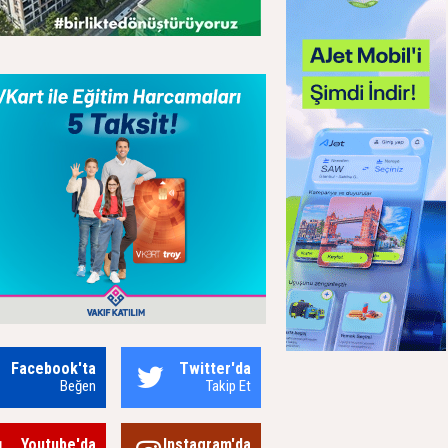
Facebook'ta
Twitter'da
Beğen
Takip Et
Youtube'da
Instagram'da