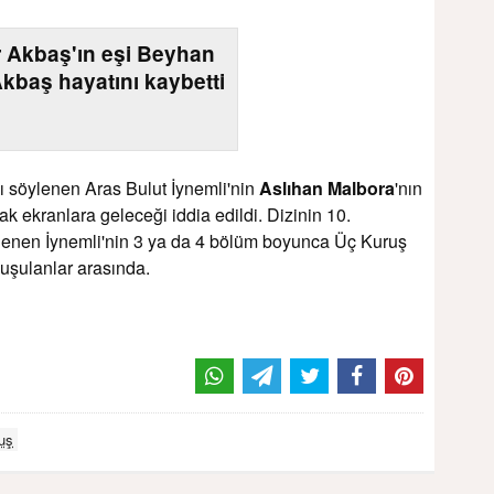
 Akbaş'ın eşi Beyhan
kbaş hayatını kaybetti
ğı söylenen Aras Bulut İynemli'nin
Aslıhan Malbora
'nın
rak ekranlara geleceği iddia edildi. Dizinin 10.
lenen İynemli'nin 3 ya da 4 bölüm boyunca Üç Kuruş
nuşulanlar arasında.
uş