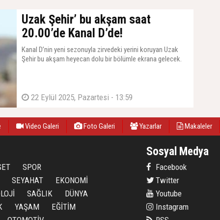
Uzak Şehir’ bu akşam saat
20.00’de Kanal D’de!
Kanal D’nin yeni sezonuyla zirvedeki yerini koruyan Uzak
Şehir bu akşam heyecan dolu bir bölümle ekrana gelecek.
22 Eylül 2025, Pazartesi - 13:59
e
Video Galeri
Foto Galeri
Yazarlar
Makaleler
Sosyal Medya
SET
SPOR
Facebook
SEYAHAT
EKONOMİ
Twitter
LOJİ
SAĞLIK
DÜNYA
Youtube
K
YAŞAM
EĞİTİM
Instagram
OTOMOTİV
RSS