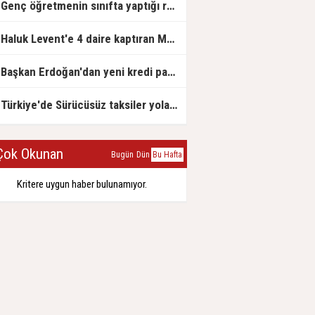
Genç öğretmenin sınıfta yaptığı rezil paylaşım
Haluk Levent'e 4 daire kaptıran Müteahhit soluğu savcılıkta aldı
Başkan Erdoğan'dan yeni kredi paketi müjdesi: 6 ay geri ödemesiz, 36 ay vadeli
Türkiye'de Sürücüsüz taksiler yola çıkmaya hazırlanıyor
ok Okunan
Bugün
Dün
Bu Hafta
Kritere uygun haber bulunamıyor.