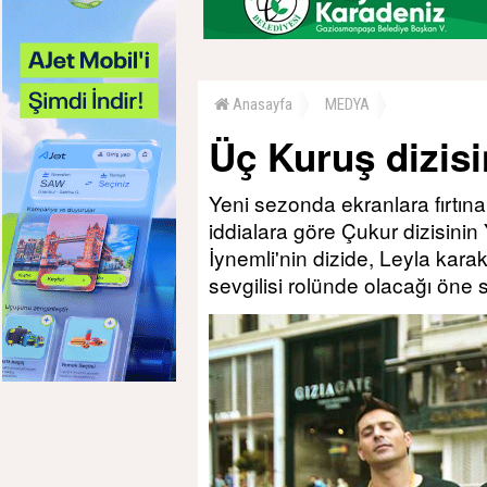
Anasayfa
MEDYA
Üç Kuruş dizis
Yeni sezonda ekranlara fırtına
iddialara göre Çukur dizisinin
İynemli'nin dizide, Leyla kara
sevgilisi rolünde olacağı öne 