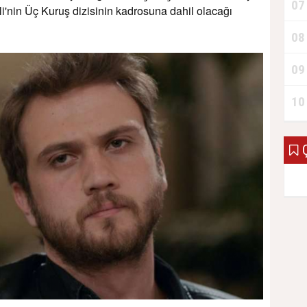
07
i'nin Üç Kuruş dizisinin kadrosuna dahil olacağı
08
09
10
Ç