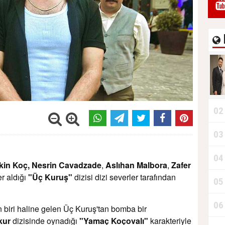
02
03
04
kin Koç,
Nesrin Cavadzade
,
Aslıhan Malbora
,
Zafer
er aldığı
"Üç Kuruş"
dizisi dizi severler tarafından
05
06
n biri haline gelen Üç Kuruş'tan bomba bir
kur
dizisinde oynadığı
"Yamaç Koçovalı"
karakteriyle