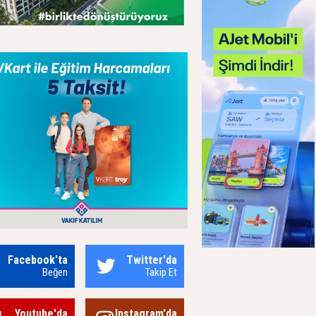
Facebook'ta
Twitter'da
Beğen
Takip Et
Youtube'da
Instagram'da