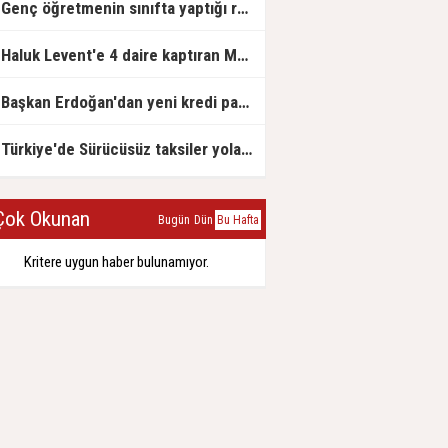
Genç öğretmenin sınıfta yaptığı rezil paylaşım
Haluk Levent'e 4 daire kaptıran Müteahhit soluğu savcılıkta aldı
Başkan Erdoğan'dan yeni kredi paketi müjdesi: 6 ay geri ödemesiz, 36 ay vadeli
Türkiye'de Sürücüsüz taksiler yola çıkmaya hazırlanıyor
ok Okunan
Bugün
Dün
Bu Hafta
Kritere uygun haber bulunamıyor.