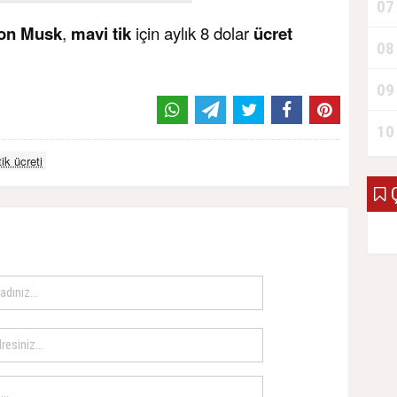
07
on Musk
,
mavi tik
için aylık 8 dolar
ücret
08
09
10
ik ücreti
Ç