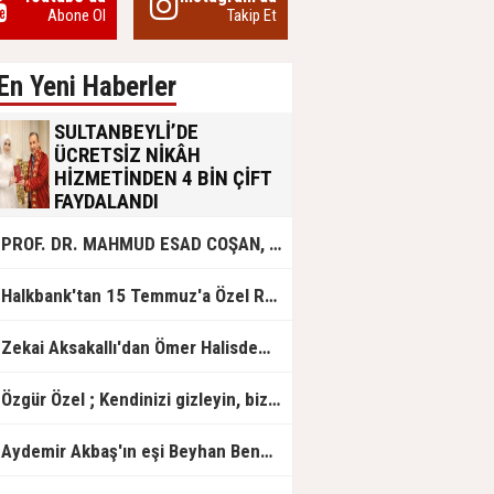
Abone Ol
Takip Et
En Yeni Haberler
SULTANBEYLİ’DE
ÜCRETSİZ NİKÂH
HİZMETİNDEN 4 BİN ÇİFT
FAYDALANDI
Sultanbeyli Belediyesi evlilik yolunda
PROF. DR. MAHMUD ESAD COŞAN, DOĞUMUNUN HİCRÎ 91. YILINDA ELAZIĞ'DA YÂD EDİLECEK
olan gençlere destek amacıyla
başlattığı ücretsiz nikâh hizmetini
sürdürüyor. Bu uygulamayı geçen yıl
Halkbank'tan 15 Temmuz'a Özel Reklam Filmi: "İrade Bizim, Zafer Bizim"
başlattıklarını belirten Sultanbeyli
Belediye Başkanı Ali Tombaş,
“Şimdiye kadar 4 bin çiftimize
Zekai Aksakallı'dan Ömer Halisdemir'e 'vefa' ziyareti!
ücretsiz hizmet vermenin
mutluluğunu yaşıyoruz” dedi.
Özgür Özel ; Kendinizi gizleyin, bizden işaret bekleyin
Aydemir Akbaş'ın eşi Beyhan Benek Akbaş hayatını kaybetti