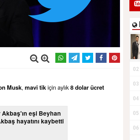
02
03
on Musk
,
mavi tik
için aylık
8 dolar ücret
04
 Akbaş'ın eşi Beyhan
05
kbaş hayatını kaybetti
06