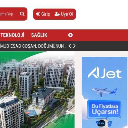
Giriş
Üye Ol
TEKNOLOJİ
SAĞLIK
AN, DOĞUMUNUN HİCRÎ 91. YILINDA ELAZIĞ'DA YÂD EDİLECEK