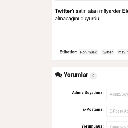
Twitter'ı
satın alan milyarder
El
alınacağını duyurdu.
Etiketler:
elon musk
twitter
mavi t
Yorumlar
0
Adınız Soyadınız:
E-Postanız:
Yorumunuz: