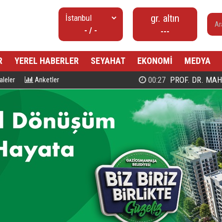
gr. altın
- / -
---
R
YEREL HABERLER
SEYAHAT
EKONOMİ
MEDYA
00:27
PROF. DR. MAHMUD ESAD COŞ
leler
Anketler