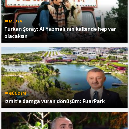
MEDYA
Türkan Şoray: Al Yazmalı'nın kalbinde hep var
olacaksın
GÜNDEM
İzmit’e damga vuran dönüşüm: FuarPark