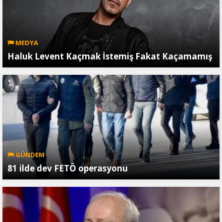
MEDYA
Haluk Levent Kaçmak İstemiş Fakat Kaçamamış
GÜNDEM
81 ilde dev FETÖ operasyonu