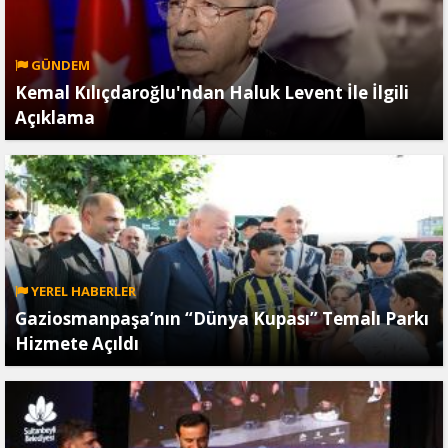
GÜNDEM
Kemal Kılıçdaroğlu'ndan Haluk Levent İle İlgili
Açıklama
YEREL HABERLER
Gaziosmanpaşa’nın “Dünya Kupası” Temalı Parkı
Hizmete Açıldı