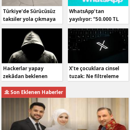
Türkiye'de Sürücüsüz
WhatsApp'tan
taksiler yola çıkmaya
yayılıyor: "50.000 TL
hazırlanıyor
ödüllü" dolandırıcılık
girişimi!
Hackerlar yapay
X’te çocuklara cinsel
zekâdan beklenen
tuzak: Ne filtreleme
etkiyi alamıyor
var ne de yaş
kısıtlaması!
Son Eklenen Haberler