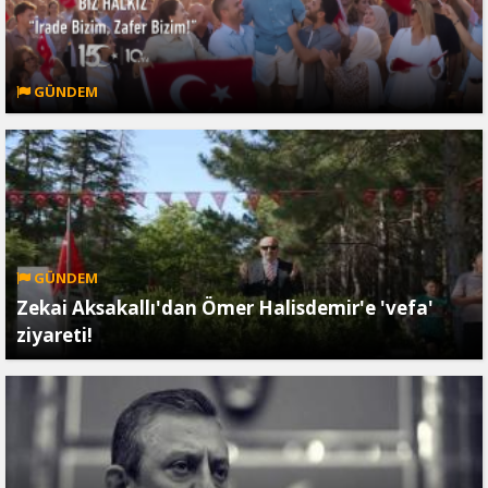
GÜNDEM
GÜNDEM
Zekai Aksakallı'dan Ömer Halisdemir'e 'vefa'
ziyareti!