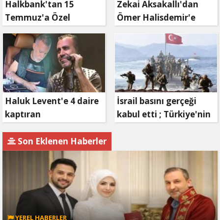
Halkbank'tan 15
Zekai Aksakallı'dan
Temmuz'a Özel
Ömer Halisdemir'e
Reklam Filmi: "İrade
'vefa' ziyareti!
Bizim, Zafer Bizim"
Haluk Levent'e 4 daire
İsrail basını gerçeği
kaptıran
kabul etti ; Türkiye'nin
Müteahhit soluğu
hamlesi Tel Aviv'i
savcılıkta aldı
endişelendirdi
Son Eklenen Haberler
YEREL HABERLER