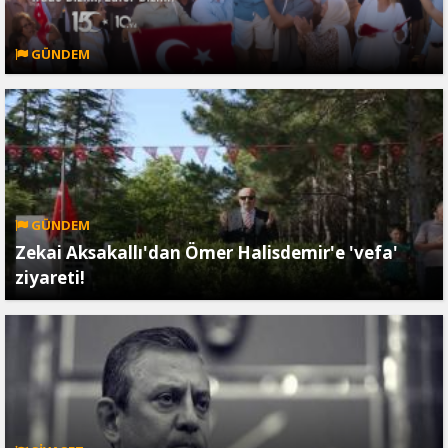
GÜNDEM
GÜNDEM
Zekai Aksakallı'dan Ömer Halisdemir'e 'vefa'
ziyareti!