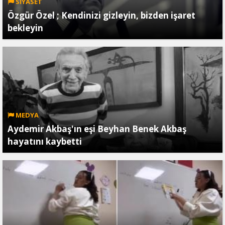
SİYASET
Özgür Özel ; Kendinizi gizleyin, bizden işaret
bekleyin
MEDYA
Aydemir Akbaş'ın eşi Beyhan Benek Akbaş
hayatını kaybetti