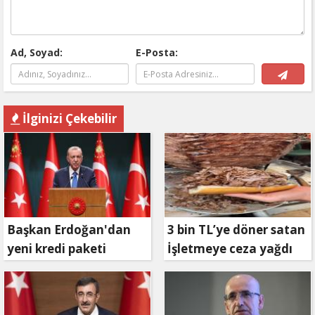
Ad, Soyad:
E-Posta:
İlginizi Çekebilir
Başkan Erdoğan'dan
3 bin TL’ye döner satan
yeni kredi paketi
İşletmeye ceza yağdı
müjdesi: 6 ay geri
ödemesiz, 36 ay vadeli