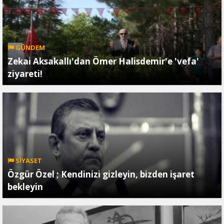
GÜNDEM
Zekai Aksakallı'dan Ömer Halisdemir'e 'vefa'
ziyareti!
SİYASET
Özgür Özel ; Kendinizi gizleyin, bizden işaret
bekleyin