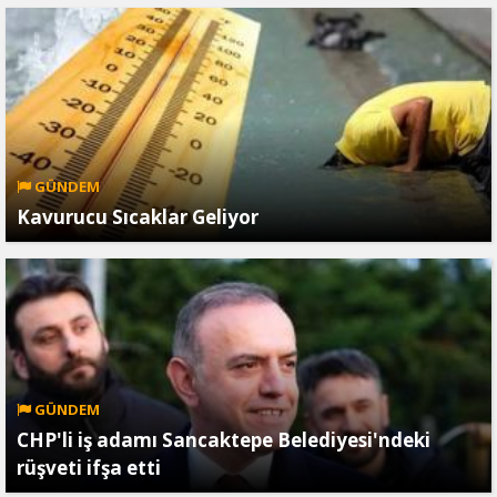
GÜNDEM
Kavurucu Sıcaklar Geliyor
GÜNDEM
CHP'li iş adamı Sancaktepe Belediyesi'ndeki
rüşveti ifşa etti