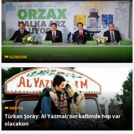
GÜNDEM
MEDYA
Türkan Şoray: Al Yazmalı'nın kalbinde hep var
olacaksın