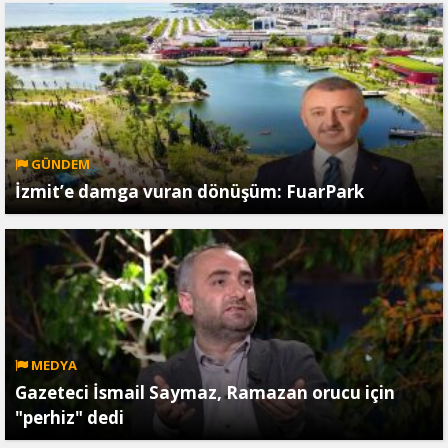
GÜNDEM
İzmit’e damga vuran dönüşüm: FuarPark
MEDYA
Gazeteci İsmail Saymaz, Ramazan orucu için
"perhiz" dedi