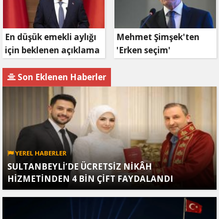
En düşük emekli aylığı
Mehmet Şimşek'ten
için beklenen açıklama
'Erken seçim'
geldi
açıklaması!
Son Eklenen Haberler
YEREL HABERLER
SULTANBEYLİ’DE ÜCRETSİZ NİKÂH
HİZMETİNDEN 4 BİN ÇİFT FAYDALANDI