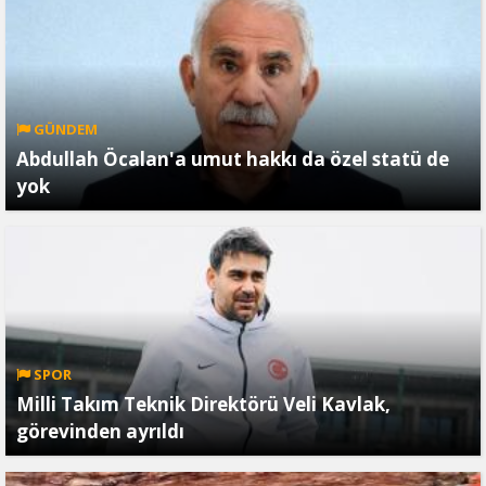
GÜNDEM
Abdullah Öcalan'a umut hakkı da özel statü de
yok
SPOR
Milli Takım Teknik Direktörü Veli Kavlak,
görevinden ayrıldı