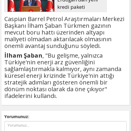
kredi paketi
müjdesi: 6 ay geri
Caspian Barrel Petrol Araştırmaları Merkezi
ödemesiz, 36 ay vadeli
Başkanı İlham Şaban Türkmen gazının
mevcut boru hattı üzerinden altyapı
maliyeti olmadan aktarılacak olmasının
önemli avantaj sunduğunu söyledi.
İlham Şaban
, "Bu gelişme, yalnızca
Türkiye'nin enerji arz güvenliğini
sağlamlaştırmakla kalmıyor, aynı zamanda
küresel enerji krizinde Türkiye'nin attığı
stratejik adımları gösteren önemli bir
dönüm noktası olarak da öne çıkıyor"
ifadelerini kullandı.
Yorumunuz: