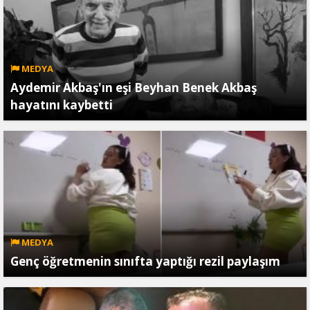
MEDYA
Aydemir Akbaş'ın eşi Beyhan Benek Akbaş
hayatını kaybetti
MEDYA
Genç öğretmenin sınıfta yaptığı rezil paylaşım