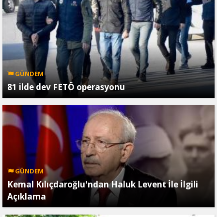
GÜNDEM
81 ilde dev FETÖ operasyonu
GÜNDEM
Kemal Kılıçdaroğlu'ndan Haluk Levent İle İlgili
Açıklama