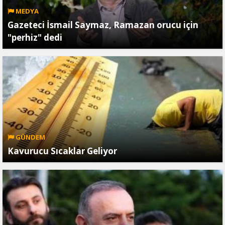
MEDYA
Gazeteci İsmail Saymaz, Ramazan orucu için
"perhiz" dedi
GÜNDEM
Kavurucu Sıcaklar Geliyor