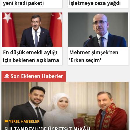
yeni kredi paketi
İşletmeye ceza yağdı
müjdesi: 6 ay geri
ödemesiz, 36 ay vadeli
En düşük emekli aylığı
Mehmet Şimşek'ten
için beklenen açıklama
'Erken seçim'
geldi
açıklaması!
Son Eklenen Haberler
YEREL HABERLER
SULTANBEYLİ’DE ÜCRETSİZ NİKÂH