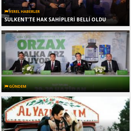
YEREL HABERLER
SULKENT’TE HAK SAHİPLERİ BELLİ OLDU
GÜNDEM