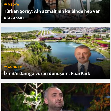
MEDYA
Türkan Şoray: Al Yazmalı'nın kalbinde hep var
olacaksın
GÜNDEM
İzmit’e damga vuran dönüşüm: FuarPark