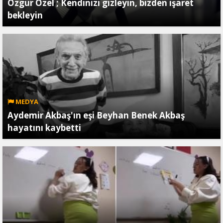
Özgür Özel ; Kendinizi gizleyin, bizden işaret
bekleyin
MEDYA
Aydemir Akbaş'ın eşi Beyhan Benek Akbaş
hayatını kaybetti