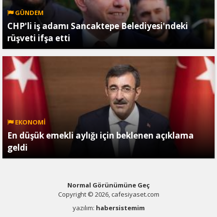
GÜNDEM
CHP'li iş adamı Sancaktepe Belediyesi'ndeki
rüşveti ifşa etti
EKONOMİ
En düşük emekli aylığı için beklenen açıklama
geldi
Normal Görünümüne Geç
Copyright © 2026, cafesiyaset.com
yazılım:
habersistemim