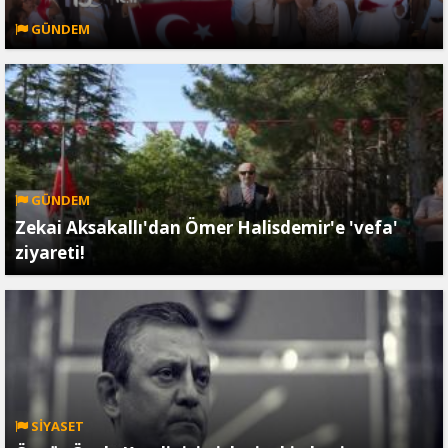
GÜNDEM
GÜNDEM
Zekai Aksakallı'dan Ömer Halisdemir'e 'vefa'
ziyareti!
SİYASET