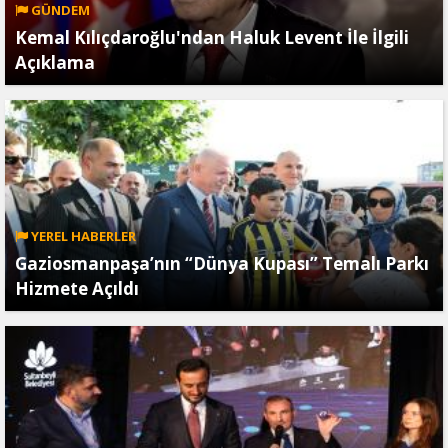
GÜNDEM
Kemal Kılıçdaroğlu'ndan Haluk Levent İle İlgili
Açıklama
YEREL HABERLER
Gaziosmanpaşa’nın “Dünya Kupası” Temalı Parkı
Hizmete Açıldı