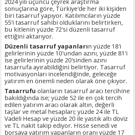
2024 yılı üçüncü çeyrek araştırma
sonuçlarına göre, Türkiye'de her iki kişiden
biri tasarruf yapıyor. Katılımcıların yüzde
55'i tasarruf sahibi olduklarını belirtirken,
bu kitlenin yüzde 72'si düzenli tasarruf
ettiğini aktarıyor.
Düzenli tasarruf yapanları
n yüzde 18'i
gelirlerinin yüzde 10'undan azını, yüzde 81'i
ise gelirlerinin yüzde 20'sinden azını
tasarrufa ayırabildiğini belirtiyor. Tasarruf
motivasyonları incelendiğinde, geleceğe
yatırım en önemli neden olarak öne çıkıyor.
Tasarrufu
olanların tasarruf aracı tercihine
bakıldığında ise; yüzde 52 ile en çok tercih
edilen yatırım aracı olarak altın, değerli
taşlar ve metal hesapları; yüzde 24 ile TL
Vadeli Hesap ve yüzde 20 ile yastık altı döviz
ve TL nakit takip ediyor. Hisse senedi ve
borsaya yatırım yapanların oranı yüzde 17