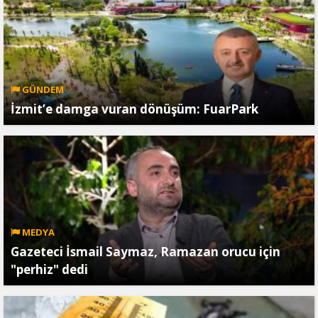
GÜNDEM
İzmit’e damga vuran dönüşüm: FuarPark
MEDYA
Gazeteci İsmail Saymaz, Ramazan orucu için
"perhiz" dedi