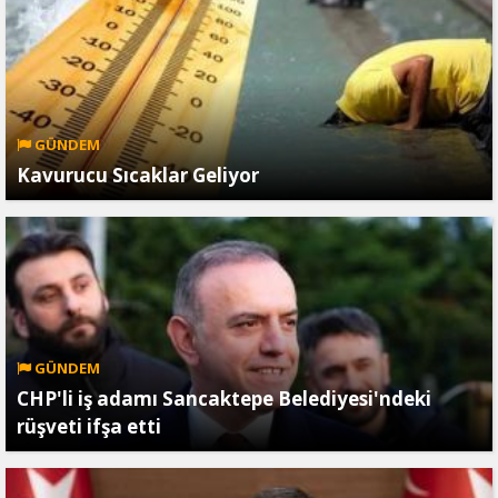
GÜNDEM
Kavurucu Sıcaklar Geliyor
GÜNDEM
CHP'li iş adamı Sancaktepe Belediyesi'ndeki
rüşveti ifşa etti