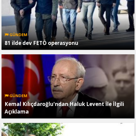
GÜNDEM
81 ilde dev FETÖ operasyonu
GÜNDEM
Kemal Kılıçdaroğlu'ndan Haluk Levent İle İlgili
Açıklama