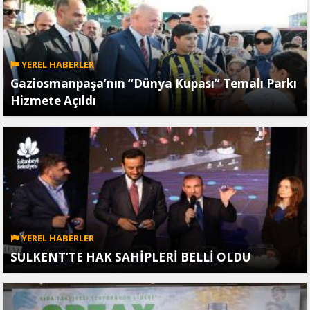
YEREL HABERLER
Gaziosmanpaşa’nın “Dünya Kupası” Temalı Parkı
Hizmete Açıldı
YEREL HABERLER
SULKENT’TE HAK SAHİPLERİ BELLİ OLDU