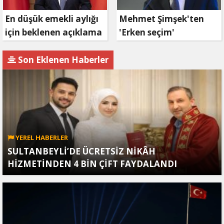
En düşük emekli aylığı
Mehmet Şimşek'ten
için beklenen açıklama
'Erken seçim'
geldi
açıklaması!
Son Eklenen Haberler
YEREL HABERLER
SULTANBEYLİ’DE ÜCRETSİZ NİKÂH
HİZMETİNDEN 4 BİN ÇİFT FAYDALANDI