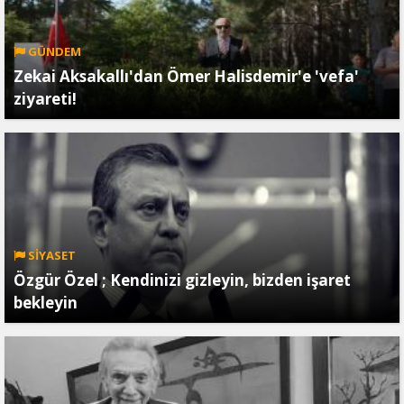
GÜNDEM
Zekai Aksakallı'dan Ömer Halisdemir'e 'vefa'
ziyareti!
SİYASET
Özgür Özel ; Kendinizi gizleyin, bizden işaret
bekleyin