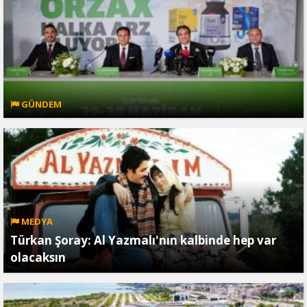
GÜNDEM
MEDYA
Türkan Şoray: Al Yazmalı'nın kalbinde hep var
olacaksın