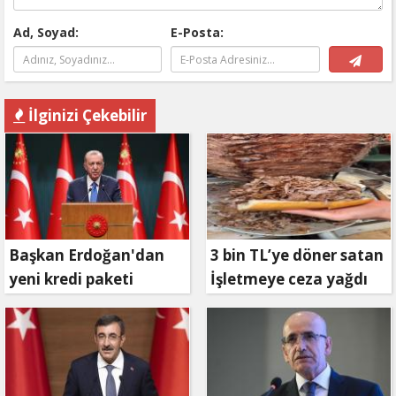
Ad, Soyad:
E-Posta:
İlginizi Çekebilir
Başkan Erdoğan'dan
3 bin TL’ye döner satan
yeni kredi paketi
İşletmeye ceza yağdı
müjdesi: 6 ay geri
ödemesiz, 36 ay vadeli