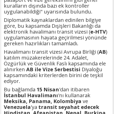
kuralların dışında bazı ek kontroller
uygulanabildiği" uyarısında bulundu.
Diplomatik kaynaklardan edinilen bilgiye
göre, bu kapsamda Dışişleri Bakanlığı da
elektronik havalimanı transit vizesi (
e-HTV
)
uygulamasının hayata geçirilmesi yönünde
gereken hazırlıkları tamamladı.
Havalimanı transit vizesi Avrupa Birliği (
AB
)
katılım müzakerelerinde 24. Adalet,
Özgürlük ve Güvenlik Faslı kapsamında ele
alınırken
AB ile Vize Serbestisi
Diyaloğu
kapsamındaki kriterlerden birini de teşkil
ediyor.
Bu bağlamda
15 Nisan
'dan itibaren
İstanbul Havalimanı
'nı kullanarak
Meksika, Panama, Kolombiya
ve
Venezuela
'ya
transit seyahat edecek
Hindistan, Afganistan, Nepal, Burkina