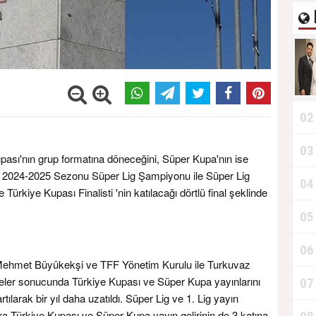
02
03
pası'nın grup formatına döneceğini, Süper Kupa'nın ise
 2024-2025 Sezonu Süper Lig Şampiyonu ile Süper Lig
04
Türkiye Kupası Finalisti 'nin katılacağı dörtlü final şeklinde
05
06
Mehmet Büyükekşi ve TFF Yönetim Kurulu ile Turkuvaz
ler sonucunda Türkiye Kupası ve Süper Kupa yayınlarını
07
tılarak bir yıl daha uzatıldı. Süper Lig ve 1. Lig yayın
nra Türkiye Kupası ve Süper Kupa yayın gelirinin de 3 katına