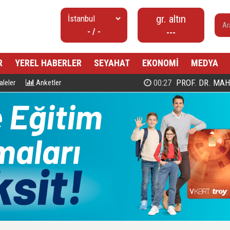
- / -
R
YEREL HABERLER
SEYAHAT
EKONOMİ
MEDYA
00:27
PROF. DR. MAHMUD ESAD COŞ
leler
Anketler