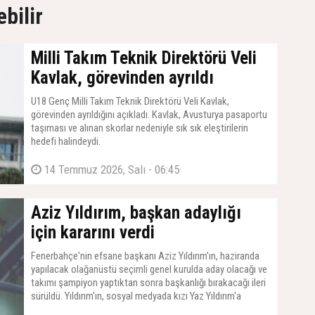
ebilir
Milli Takım Teknik Direktörü Veli
Kavlak, görevinden ayrıldı
U18 Genç Milli Takım Teknik Direktörü Veli Kavlak,
görevinden ayrıldığını açıkladı. Kavlak, Avusturya pasaportu
taşıması ve alınan skorlar nedeniyle sık sık eleştirilerin
hedefi halindeydi.
14 Temmuz 2026, Salı - 06:45
Aziz Yıldırım, başkan adaylığı
için kararını verdi
Fenerbahçe'nin efsane başkanı Aziz Yıldırım'ın, haziranda
yapılacak olağanüstü seçimli genel kurulda aday olacağı ve
takımı şampiyon yaptıktan sonra başkanlığı bırakacağı ileri
sürüldü. Yıldırım'ın, sosyal medyada kızı Yaz Yıldırım'a
yapılan sataşmalar nedeniyle daha da bilendiği ve çok iddialı