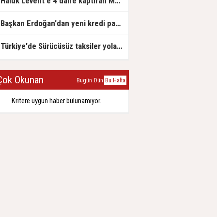
Haluk Levent'e 4 daire kaptıran Müteahhit soluğu savcılıkta aldı
Başkan Erdoğan'dan yeni kredi paketi müjdesi: 6 ay geri ödemesiz, 36 ay vadeli
Türkiye'de Sürücüsüz taksiler yola çıkmaya hazırlanıyor
ok Okunan
Bugün
Dün
Bu Hafta
Kritere uygun haber bulunamıyor.