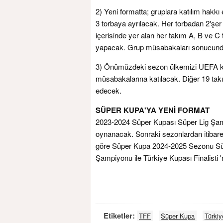
2) Yeni formatta; gruplara katılım hakkı
3 torbaya ayrılacak. Her torbadan 2'şe
içerisinde yer alan her takım A, B ve C
yapacak. Grup müsabakaları sonucunda i
3) Önümüzdeki sezon ülkemizi UEFA ku
müsabakalarına katılacak. Diğer 19 takı
edecek.
SÜPER KUPA'YA YENİ FORMAT
2023-2024 Süper Kupası Süper Lig Şam
oynanacak. Sonraki sezonlardan itibar
göre Süper Kupa 2024-2025 Sezonu Süpe
Şampiyonu ile Türkiye Kupası Finalisti '
Etiketler:
TFF
Süper Kupa
Türkiy