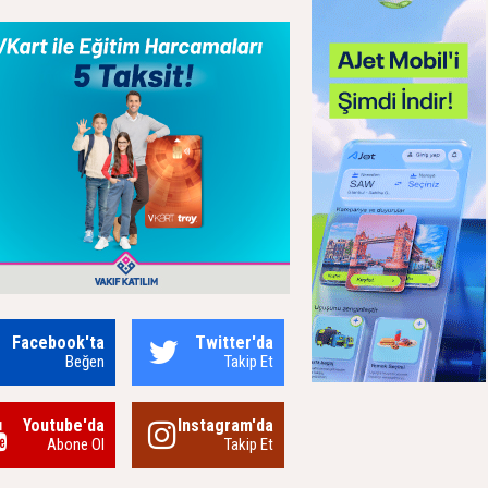
Facebook'ta
Twitter'da
Beğen
Takip Et
Youtube'da
Instagram'da
Abone Ol
Takip Et