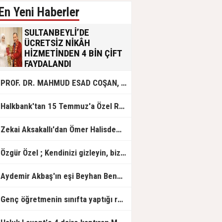
En Yeni Haberler
SULTANBEYLİ’DE
ÜCRETSİZ NİKÂH
HİZMETİNDEN 4 BİN ÇİFT
FAYDALANDI
Sultanbeyli Belediyesi evlilik yolunda
PROF. DR. MAHMUD ESAD COŞAN, DOĞUMUNUN HİCRÎ 91. YILINDA ELAZIĞ'DA YÂD EDİLECEK
olan gençlere destek amacıyla
başlattığı ücretsiz nikâh hizmetini
sürdürüyor. Bu uygulamayı geçen yıl
Halkbank'tan 15 Temmuz'a Özel Reklam Filmi: "İrade Bizim, Zafer Bizim"
başlattıklarını belirten Sultanbeyli
Belediye Başkanı Ali Tombaş,
“Şimdiye kadar 4 bin çiftimize
Zekai Aksakallı'dan Ömer Halisdemir'e 'vefa' ziyareti!
ücretsiz hizmet vermenin
mutluluğunu yaşıyoruz” dedi.
Özgür Özel ; Kendinizi gizleyin, bizden işaret bekleyin
Aydemir Akbaş'ın eşi Beyhan Benek Akbaş hayatını kaybetti
Genç öğretmenin sınıfta yaptığı rezil paylaşım