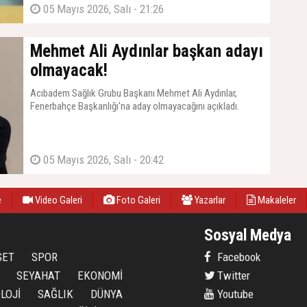
bir ekiple göreve hazırlandığı kaydedildi.
05 Mayıs 2026, Salı - 21:26
Mehmet Ali Aydınlar başkan adayı
olmayacak!
Acıbadem Sağlık Grubu Başkanı Mehmet Ali Aydınlar,
Fenerbahçe Başkanlığı'na aday olmayacağını açıkladı.
05 Mayıs 2026, Salı - 20:42
e
Video Galeri
Foto Galeri
Yazarlar
Makaleler
Sosyal Medya
SET
SPOR
Facebook
SEYAHAT
EKONOMİ
Twitter
LOJİ
SAĞLIK
DÜNYA
Youtube