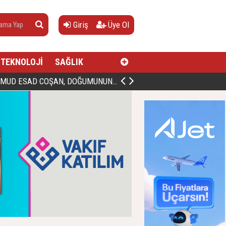
Giriş
Üye Ol
TEKNOLOJİ
SAĞLIK
AN, DOĞUMUNUN HİCRÎ 91. YILINDA ELAZIĞ'DA YÂD EDİLECEK