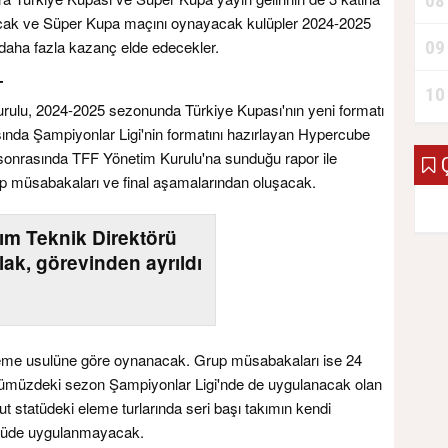
08
ılacak ve Süper Kupa maçını oynayacak kulüpler 2024-2025
09
aha fazla kazanç elde edecekler.
T
10
rulu, 2024-2025 sezonunda Türkiye Kupası'nın yeni formatı
ında Şampiyonlar Ligi'nin formatını hazırlayan Hypercube
ma sonrasında TFF Yönetim Kurulu'na sunduğu rapor ile
Ç
rup müsabakaları ve final aşamalarından oluşacak.
kım Teknik Direktörü
lak, görevinden ayrıldı
leme usulüne göre oynanacak. Grup müsabakaları ise 24
, önümüzdeki sezon Şampiyonlar Ligi'nde de uygulanacak olan
statüdeki eleme turlarında seri başı takımın kendi
atüde uygulanmayacak.