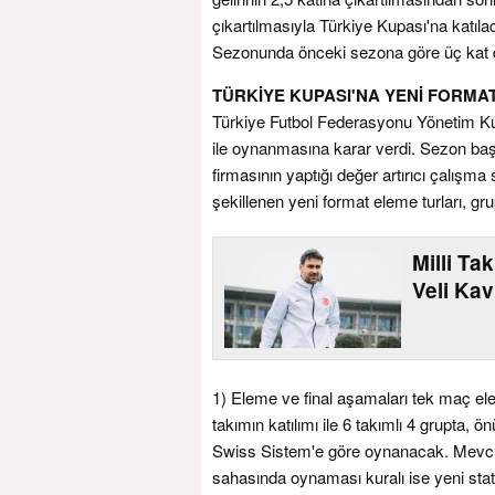
çıkartılmasıyla Türkiye Kupası'na kat
Sezonunda önceki sezona göre üç kat d
TÜRKİYE KUPASI'NA YENİ FORMA
Türkiye Futbol Federasyonu Yönetim Ku
ile oynanmasına karar verdi. Sezon baş
firmasının yaptığı değer artırıcı çalış
şekillenen yeni format eleme turları, g
Milli Ta
Veli Kav
1) Eleme ve final aşamaları tek maç e
takımın katılımı ile 6 takımlı 4 grupta
Swiss Sistem'e göre oynanacak. Mevcut 
sahasında oynaması kuralı ise yeni st