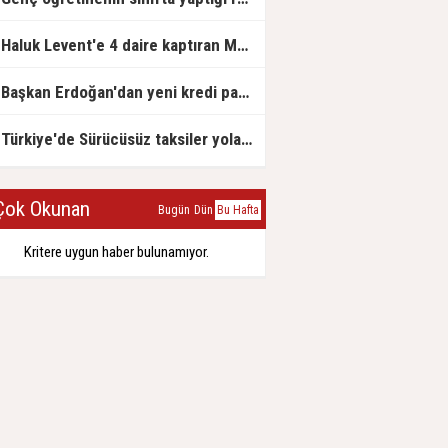
Haluk Levent'e 4 daire kaptıran Müteahhit soluğu savcılıkta aldı
Başkan Erdoğan'dan yeni kredi paketi müjdesi: 6 ay geri ödemesiz, 36 ay vadeli
Türkiye'de Sürücüsüz taksiler yola çıkmaya hazırlanıyor
ok Okunan
Bugün
Dün
Bu Hafta
Kritere uygun haber bulunamıyor.