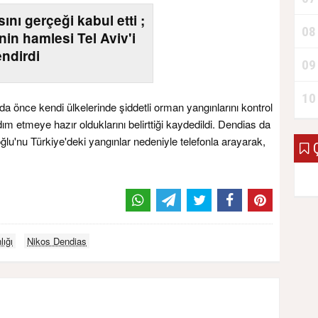
sını gerçeği kabul etti ;
08
nin hamlesi Tel Aviv'i
endirdi
09
10
 da önce kendi ülkelerinde şiddetli orman yangınlarını kontrol
m etmeye hazır olduklarını belirttiği kaydedildi. ​​​​​​Dendias da
u'nu Türkiye'deki yangınlar nedeniyle telefonla arayarak,
Ç
lığı
Nikos Dendias