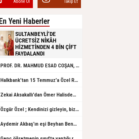
Abone Ol
Takip Et
En Yeni Haberler
SULTANBEYLİ’DE
ÜCRETSİZ NİKÂH
HİZMETİNDEN 4 BİN ÇİFT
FAYDALANDI
Sultanbeyli Belediyesi evlilik yolunda
PROF. DR. MAHMUD ESAD COŞAN, DOĞUMUNUN HİCRÎ 91. YILINDA ELAZIĞ'DA YÂD EDİLECEK
olan gençlere destek amacıyla
başlattığı ücretsiz nikâh hizmetini
sürdürüyor. Bu uygulamayı geçen yıl
Halkbank'tan 15 Temmuz'a Özel Reklam Filmi: "İrade Bizim, Zafer Bizim"
başlattıklarını belirten Sultanbeyli
Belediye Başkanı Ali Tombaş,
“Şimdiye kadar 4 bin çiftimize
Zekai Aksakallı'dan Ömer Halisdemir'e 'vefa' ziyareti!
ücretsiz hizmet vermenin
mutluluğunu yaşıyoruz” dedi.
Özgür Özel ; Kendinizi gizleyin, bizden işaret bekleyin
Aydemir Akbaş'ın eşi Beyhan Benek Akbaş hayatını kaybetti
Genç öğretmenin sınıfta yaptığı rezil paylaşım