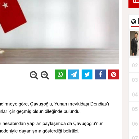
02
03
04
lendirmeye göre, Çavuşoğlu, Yunan mevkidaşı Dendias'ı
05
nlar için geçmiş olsun dileğinde bulundu.
tter hesabından yapılan paylaşımda da Çavuşoğlu'nun
06
edeniyle dayanışma gösterdiği belirtildi.
07