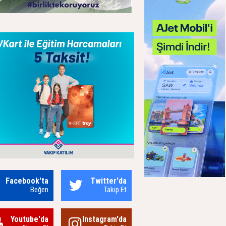
Facebook'ta
Twitter'da
Beğen
Takip Et
Youtube'da
Instagram'da