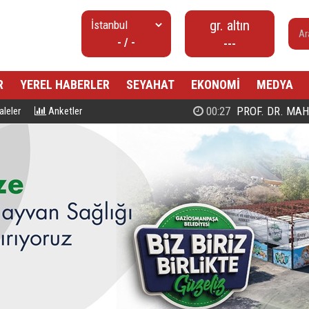
gr. altın
- / -
---
R
YEREL HABERLER
SEYAHAT
EKONOMİ
MEDYA
00:27
PROF. DR. MAHMUD ESAD COŞ
leler
Anketler