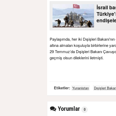
İsrail ba
Türkiye'
endişel
Paylaşımda, her iki Dışişleri Bakanı'nın
altına almaları koşuluyla birbirlerine yardı
29 Temmuz’da Dışişleri Bakanı Çavuşoğl
geçmiş olsun dileklerini iletmişti.
Etiketler:
Yunanistan
Dışişleri Bakan
Yorumlar
0