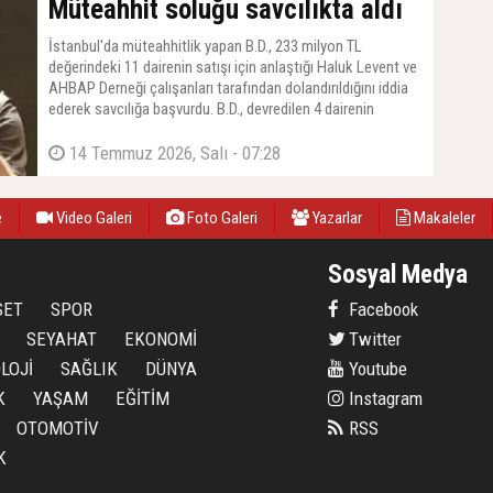
Müteahhit soluğu savcılıkta aldı
İstanbul'da müteahhitlik yapan B.D., 233 milyon TL
değerindeki 11 dairenin satışı için anlaştığı Haluk Levent ve
AHBAP Derneği çalışanları tarafından dolandırıldığını iddia
ederek savcılığa başvurdu. B.D., devredilen 4 dairenin
ödemesinin yapılmadığını belirtti.
14 Temmuz 2026, Salı - 07:28
e
Video Galeri
Foto Galeri
Yazarlar
Makaleler
Sosyal Medya
SET
SPOR
Facebook
SEYAHAT
EKONOMİ
Twitter
LOJİ
SAĞLIK
DÜNYA
Youtube
K
YAŞAM
EĞİTİM
Instagram
OTOMOTİV
RSS
K