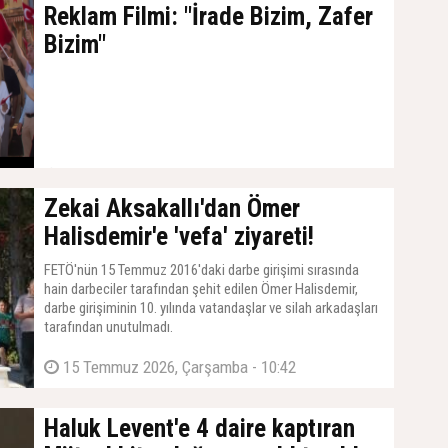
Reklam Filmi: "İrade Bizim, Zafer
Bizim"
19 Temmuz 2026, Pazar - 17:19
Zekai Aksakallı'dan Ömer
Halisdemir'e 'vefa' ziyareti!
FETÖ'nün 15 Temmuz 2016'daki darbe girişimi sırasında
hain darbeciler tarafından şehit edilen Ömer Halisdemir,
darbe girişiminin 10. yılında vatandaşlar ve silah arkadaşları
tarafından unutulmadı.
15 Temmuz 2026, Çarşamba - 10:42
Haluk Levent'e 4 daire kaptıran