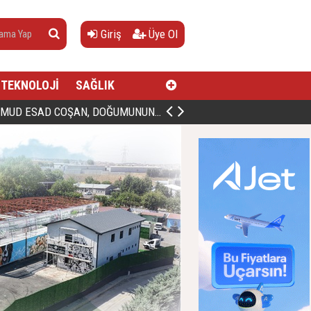
Giriş
Üye Ol
TEKNOLOJİ
SAĞLIK
AN, DOĞUMUNUN HİCRÎ 91. YILINDA ELAZIĞ'DA YÂD EDİLECEK