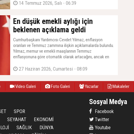
14 Temmuz 2026, Salı - 06:39
En düşük emekli aylığı için
beklenen açıklama geldi
Cumhurbaşkanı Yardımcısı Cevdet Yılmaz, enflasyon
oranları ve Temmuz zammına ilişkin açıklamalarda bulundu.
Yılmaz, memur ve emekli maaşlarının Temmuz
enflasyonuna göre otomatik olarak artacağını, ancak en
düşük emekli maaşına yapılacak zam için TBMM'den yeni
bir kanun çıkarılması gerektiğini duyurdu. Yılmaz, ''O konuda
27 Haziran 2026, Cumartesi - 08:09
da Meclis'imiz gerekli çalışmaları yapacaktır'' dedi.
e
Video Galeri
Foto Galeri
Yazarlar
Makaleler
Sosyal Medya
SET
SPOR
Facebook
SEYAHAT
EKONOMİ
Twitter
LOJİ
SAĞLIK
DÜNYA
Youtube