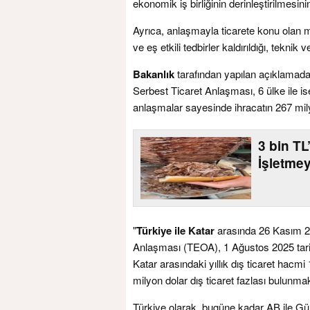
ekonomik iş birliğinin derinleştirilmesin
Ayrıca, anlaşmayla ticarete konu olan ma
ve eş etkili tedbirler kaldırıldığı, teknik 
Bakanlık
tarafından yapılan açıklamada,
Serbest Ticaret Anlaşması, 6 ülke ile ise
anlaşmalar sayesinde ihracatın 267 mily
3 bin T
İşletme
"
Türkiye ile Katar
arasında 26 Kasım 20
Anlaşması (TEOA), 1 Ağustos 2025 tarihi
Katar arasındaki yıllık dış ticaret hacmi
milyon dolar dış ticaret fazlası bulunmak
Türkiye olarak, bugüne kadar AB ile Güm