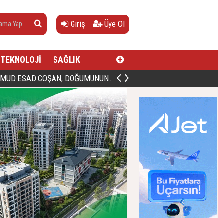
Giriş
Üye Ol
TEKNOLOJİ
SAĞLIK
AN, DOĞUMUNUN HİCRÎ 91. YILINDA ELAZIĞ'DA YÂD EDİLECEK