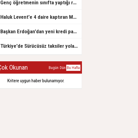
Genç öğretmenin sınıfta yaptığı rezil paylaşım
Haluk Levent'e 4 daire kaptıran Müteahhit soluğu savcılıkta aldı
Başkan Erdoğan'dan yeni kredi paketi müjdesi: 6 ay geri ödemesiz, 36 ay vadeli
Türkiye'de Sürücüsüz taksiler yola çıkmaya hazırlanıyor
ok Okunan
Bugün
Dün
Bu Hafta
Kritere uygun haber bulunamıyor.