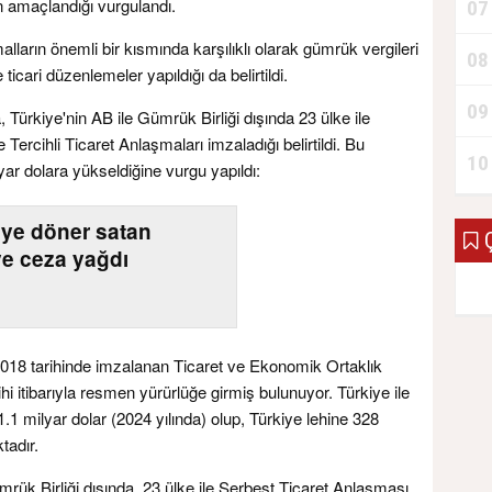
in amaçlandığı vurgulandı.
07
lların önemli bir kısmında karşılıklı olarak gümrük vergileri
08
ve ticari düzenlemeler yapıldığı da belirtildi.
09
 Türkiye'nin AB ile Gümrük Birliği dışında 23 ülke ile
 Tercihli Ticaret Anlaşmaları imzaladığı belirtildi. Bu
10
ar dolara yükseldiğine vurgu yapıldı:
L’ye döner satan
Ç
ye ceza yağdı
18 tarihinde imzalanan Ticaret ve Ekonomik Ortaklık
 itibarıyla resmen yürürlüğe girmiş bulunuyor. Türkiye ile
 1.1 milyar dolar (2024 yılında) olup, Türkiye lehine 328
tadır.
rük Birliği dışında, 23 ülke ile Serbest Ticaret Anlaşması,