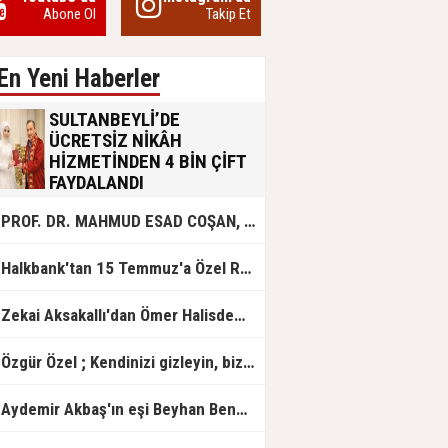
Abone Ol
Takip Et
En Yeni Haberler
SULTANBEYLİ’DE
ÜCRETSİZ NİKÂH
HİZMETİNDEN 4 BİN ÇİFT
FAYDALANDI
Sultanbeyli Belediyesi evlilik yolunda
PROF. DR. MAHMUD ESAD COŞAN, DOĞUMUNUN HİCRÎ 91. YILINDA ELAZIĞ'DA YÂD EDİLECEK
olan gençlere destek amacıyla
başlattığı ücretsiz nikâh hizmetini
sürdürüyor. Bu uygulamayı geçen yıl
Halkbank'tan 15 Temmuz'a Özel Reklam Filmi: "İrade Bizim, Zafer Bizim"
başlattıklarını belirten Sultanbeyli
Belediye Başkanı Ali Tombaş,
“Şimdiye kadar 4 bin çiftimize
Zekai Aksakallı'dan Ömer Halisdemir'e 'vefa' ziyareti!
ücretsiz hizmet vermenin
mutluluğunu yaşıyoruz” dedi.
Özgür Özel ; Kendinizi gizleyin, bizden işaret bekleyin
Aydemir Akbaş'ın eşi Beyhan Benek Akbaş hayatını kaybetti