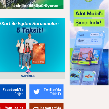
Facebook'ta
Twitter'da
Beğen
Takip Et
Youtube'da
Instagram'da