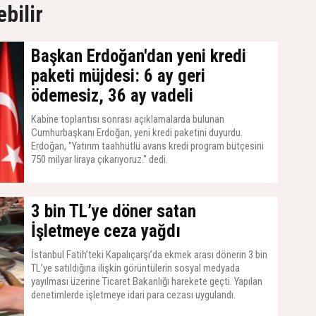
ebilir
Başkan Erdoğan'dan yeni kredi
paketi müjdesi: 6 ay geri
ödemesiz, 36 ay vadeli
Kabine toplantısı sonrası açıklamalarda bulunan
Cumhurbaşkanı Erdoğan, yeni kredi paketini duyurdu.
Erdoğan, ''Yatırım taahhütlü avans kredi program bütçesini
750 milyar liraya çıkarıyoruz.'' dedi.
14 Temmuz 2026, Salı - 07:21
3 bin TL’ye döner satan
İşletmeye ceza yağdı
İstanbul Fatih’teki Kapalıçarşı’da ekmek arası dönerin 3 bin
TL’ye satıldığına ilişkin görüntülerin sosyal medyada
yayılması üzerine Ticaret Bakanlığı harekete geçti. Yapılan
denetimlerde işletmeye idari para cezası uygulandı.