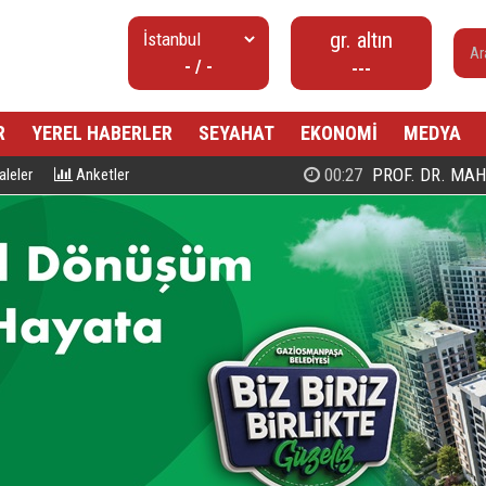
gr. altın
- / -
---
R
YEREL HABERLER
SEYAHAT
EKONOMİ
MEDYA
00:27
PROF. DR. MAHMUD ESAD COŞ
leler
Anketler