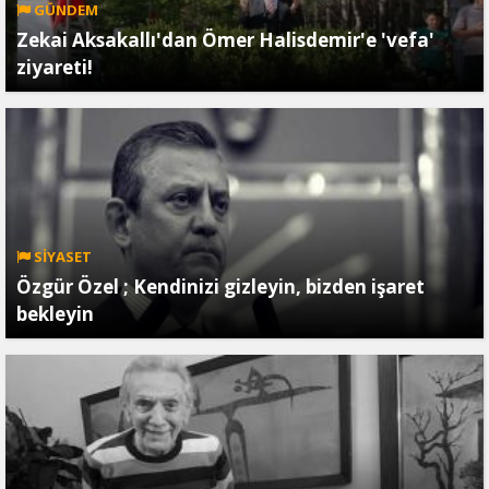
GÜNDEM
Zekai Aksakallı'dan Ömer Halisdemir'e 'vefa'
ziyareti!
SİYASET
Özgür Özel ; Kendinizi gizleyin, bizden işaret
bekleyin