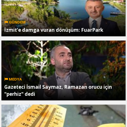
GÜNDEM
İzmit’e damga vuran dönüşüm: FuarPark
MEDYA
Gazeteci İsmail Saymaz, Ramazan orucu için
"perhiz" dedi