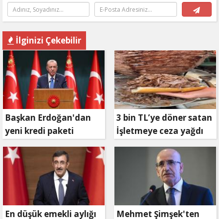
İlginizi Çekebilir
Başkan Erdoğan'dan
3 bin TL’ye döner satan
yeni kredi paketi
İşletmeye ceza yağdı
müjdesi: 6 ay geri
ödemesiz, 36 ay vadeli
En düşük emekli aylığı
Mehmet Şimşek'ten