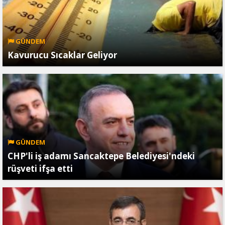
GÜNDEM
Kavurucu Sıcaklar Geliyor
GÜNDEM
CHP'li iş adamı Sancaktepe Belediyesi'ndeki
rüşveti ifşa etti