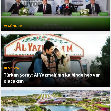
GÜNDEM
MEDYA
Türkan Şoray: Al Yazmalı'nın kalbinde hep var
olacaksın