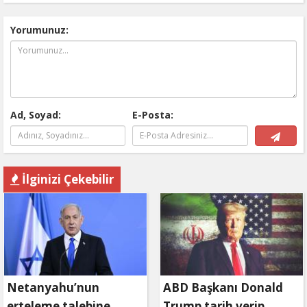
Yorumunuz:
Ad, Soyad:
E-Posta:
İlginizi Çekebilir
Netanyahu’nun
ABD Başkanı Donald
erteleme talebine
Trump tarih verip