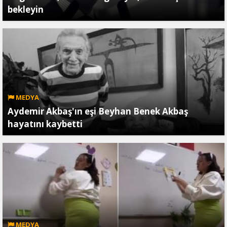
bekleyin
MEDYA
Aydemir Akbaş'ın eşi Beyhan Benek Akbaş
hayatını kaybetti
MEDYA