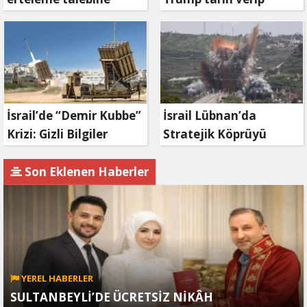
mahkemeden ret
duyurdu: Savaş ne
zaman bitecek?
İsrail’de “Demir Kubbe”
İsrail Lübnan’da
Krizi: Gizli Bilgiler
Stratejik Köprüyü
İran’a Sızdırıldı, Asker
Vurdu: Kasımiye
Gözaltında
Köprüsü Bombalandı
Son Eklenen Haberler
YEREL HABERLER
SULTANBEYLİ’DE ÜCRETSİZ NİKÂH