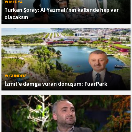
MEDYA
Türkan Şoray: Al Yazmalı'nın kalbinde hep var
olacaksın
GÜNDEM
İzmit’e damga vuran dönüşüm: FuarPark