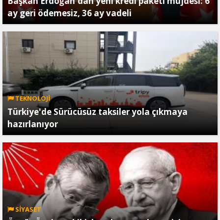
Başkan Erdoğan'dan yeni kredi paketi müjdesi: 6
ay geri ödemesiz, 36 ay vadeli
TEKNOLOJİ
Türkiye'de Sürücüsüz taksiler yola çıkmaya
hazırlanıyor
SİYASET