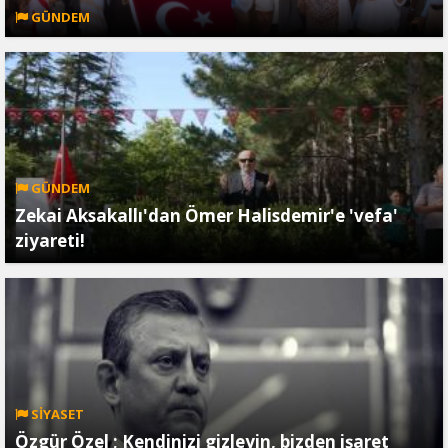
GÜNDEM
GÜNDEM
Zekai Aksakallı'dan Ömer Halisdemir'e 'vefa'
ziyareti!
SİYASET
Özgür Özel ; Kendinizi gizleyin, bizden işaret