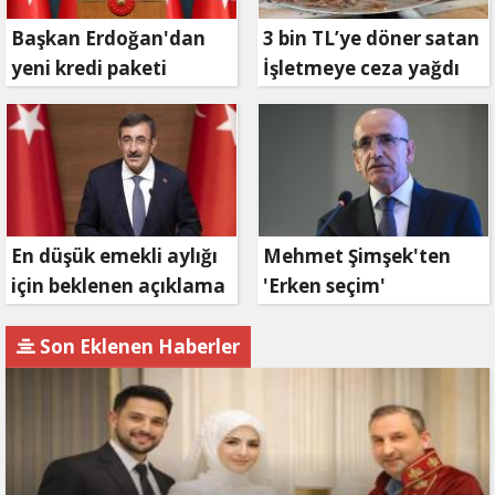
Başkan Erdoğan'dan
3 bin TL’ye döner satan
yeni kredi paketi
İşletmeye ceza yağdı
müjdesi: 6 ay geri
ödemesiz, 36 ay vadeli
En düşük emekli aylığı
Mehmet Şimşek'ten
için beklenen açıklama
'Erken seçim'
geldi
açıklaması!
Son Eklenen Haberler