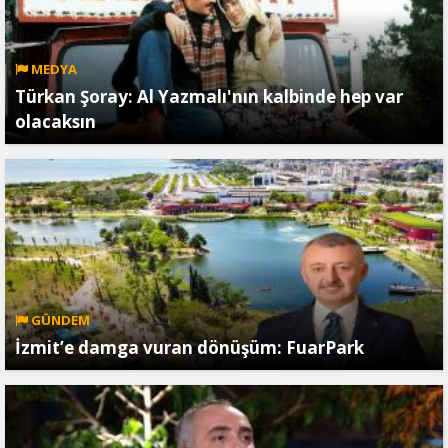
MEDYA
Türkan Şoray: Al Yazmalı'nın kalbinde hep var
olacaksın
GÜNDEM
İzmit’e damga vuran dönüşüm: FuarPark