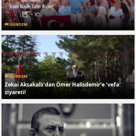
GÜNDEM
GÜNDEM
Zekai Aksakallı'dan Ömer Halisdemir'e 'vefa'
ziyareti!