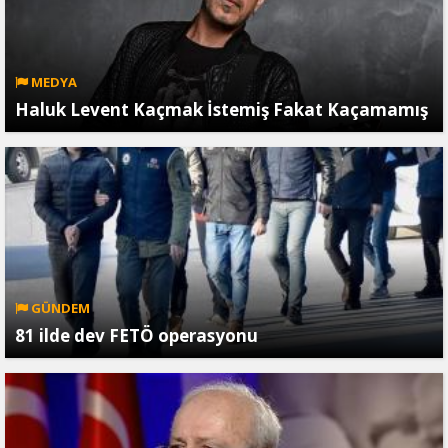
MEDYA
Haluk Levent Kaçmak İstemiş Fakat Kaçamamış
GÜNDEM
81 ilde dev FETÖ operasyonu