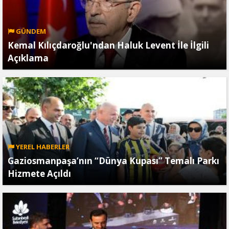
GÜNDEM
Kemal Kılıçdaroğlu'ndan Haluk Levent İle İlgili
Açıklama
YEREL HABERLER
Gaziosmanpaşa’nın “Dünya Kupası” Temalı Parkı
Hizmete Açıldı