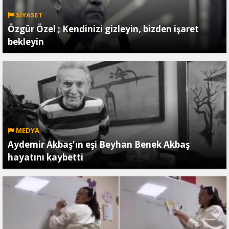
SİYASET
Özgür Özel ; Kendinizi gizleyin, bizden işaret
bekleyin
MEDYA
Aydemir Akbaş'ın eşi Beyhan Benek Akbaş
hayatını kaybetti