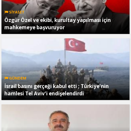
SİYASET
Özgür Özel ve ekibi, kurultay yapılması için
mahkemeye başvuruyor
GÜNDEM
İsrail basını gerçeği kabul etti ; Türkiye'nin
hamlesi Tel Aviv'i endişelendirdi