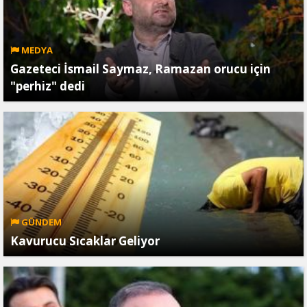
MEDYA
Gazeteci İsmail Saymaz, Ramazan orucu için
"perhiz" dedi
GÜNDEM
Kavurucu Sıcaklar Geliyor