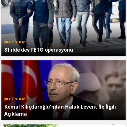
GÜNDEM
81 ilde dev FETÖ operasyonu
GÜNDEM
Kemal Kılıçdaroğlu'ndan Haluk Levent İle İlgili
Açıklama