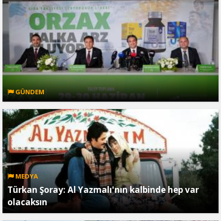
GÜNDEM
MEDYA
Türkan Şoray: Al Yazmalı'nın kalbinde hep var
olacaksın