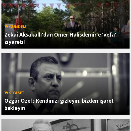
GÜNDEM
Zekai Aksakallı'dan Ömer Halisdemir'e 'vefa'
ziyareti!
SİYASET
Özgür Özel ; Kendinizi gizleyin, bizden işaret
bekleyin