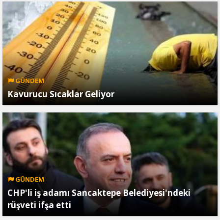
GÜNDEM
Kavurucu Sıcaklar Geliyor
GÜNDEM
CHP'li iş adamı Sancaktepe Belediyesi'ndeki
rüşveti ifşa etti