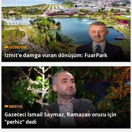
GÜNDEM
İzmit’e damga vuran dönüşüm: FuarPark
MEDYA
Gazeteci İsmail Saymaz, Ramazan orucu için
"perhiz" dedi