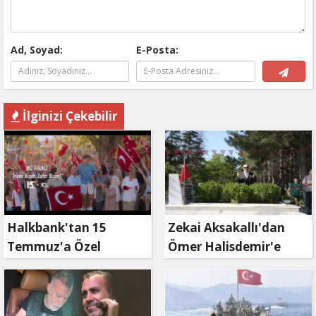
Ad, Soyad:
E-Posta:
İlginizi Çekebilir
Halkbank'tan 15
Zekai Aksakallı'dan
Temmuz'a Özel
Ömer Halisdemir'e
Reklam Filmi: "İrade
'vefa' ziyareti!
Bizim, Zafer Bizim"