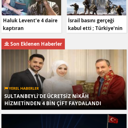
Haluk Levent'e 4 daire
İsrail basını gerçeği
kaptıran
kabul etti ; Türkiye'nin
Müteahhit soluğu
hamlesi Tel Aviv'i
savcılıkta aldı
endişelendirdi
Son Eklenen Haberler
YEREL HABERLER
SULTANBEYLİ’DE ÜCRETSİZ NİKÂH
HİZMETİNDEN 4 BİN ÇİFT FAYDALANDI