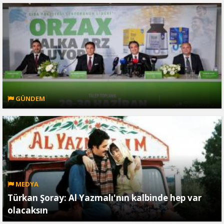
GÜNDEM
MEDYA
Türkan Şoray: Al Yazmalı'nın kalbinde hep var
olacaksın