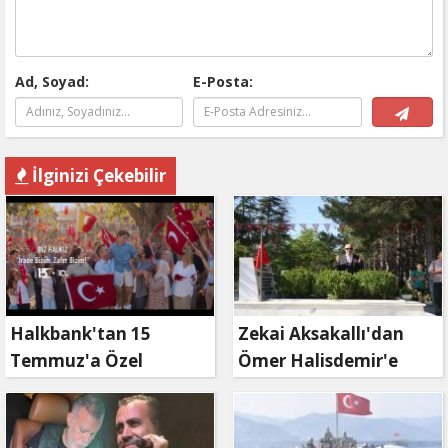
Ad, Soyad:
E-Posta:
İlginizi Çekebilir
Halkbank'tan 15
Zekai Aksakallı'dan
Temmuz'a Özel
Ömer Halisdemir'e
Reklam Filmi: "İrade
'vefa' ziyareti!
Bizim, Zafer Bizim"