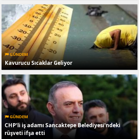
GÜNDEM
Kavurucu Sıcaklar Geliyor
GÜNDEM
CHP'li iş adamı Sancaktepe Belediyesi'ndeki
rüşveti ifşa etti