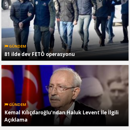
GÜNDEM
81 ilde dev FETÖ operasyonu
GÜNDEM
Kemal Kılıçdaroğlu'ndan Haluk Levent İle İlgili
Açıklama