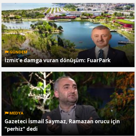
GÜNDEM
İzmit’e damga vuran dönüşüm: FuarPark
MEDYA
Gazeteci İsmail Saymaz, Ramazan orucu için
"perhiz" dedi