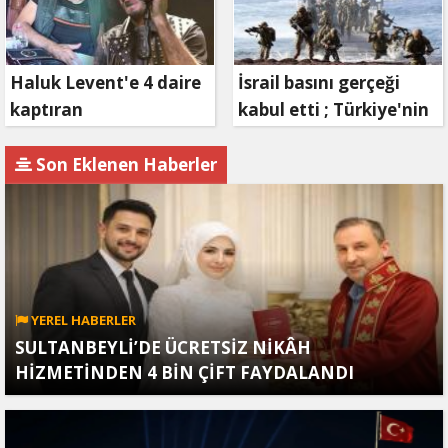
Haluk Levent'e 4 daire
İsrail basını gerçeği
kaptıran
kabul etti ; Türkiye'nin
Müteahhit soluğu
hamlesi Tel Aviv'i
savcılıkta aldı
endişelendirdi
Son Eklenen Haberler
YEREL HABERLER
SULTANBEYLİ’DE ÜCRETSİZ NİKÂH
HİZMETİNDEN 4 BİN ÇİFT FAYDALANDI