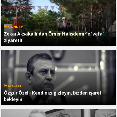
GÜNDEM
Zekai Aksakallı'dan Ömer Halisdemir'e 'vefa'
ziyareti!
SİYASET
Özgür Özel ; Kendinizi gizleyin, bizden işaret
bekleyin