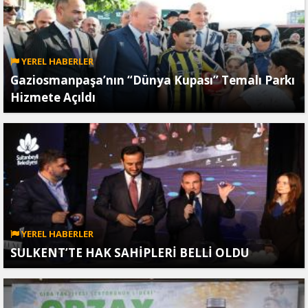
YEREL HABERLER
Gaziosmanpaşa’nın “Dünya Kupası” Temalı Parkı
Hizmete Açıldı
YEREL HABERLER
SULKENT’TE HAK SAHİPLERİ BELLİ OLDU