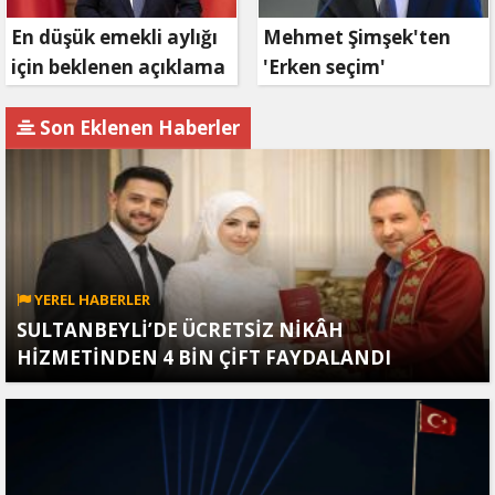
En düşük emekli aylığı
Mehmet Şimşek'ten
için beklenen açıklama
'Erken seçim'
geldi
açıklaması!
Son Eklenen Haberler
YEREL HABERLER
SULTANBEYLİ’DE ÜCRETSİZ NİKÂH
HİZMETİNDEN 4 BİN ÇİFT FAYDALANDI