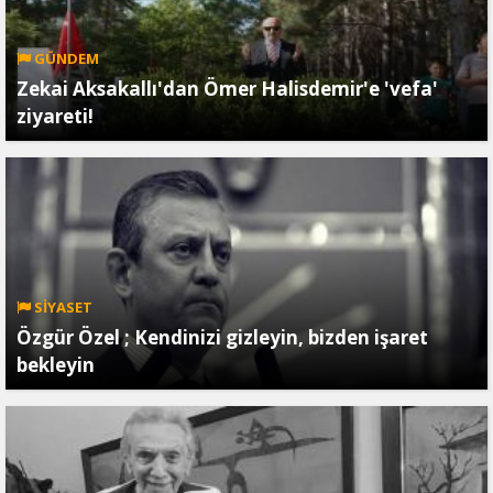
GÜNDEM
Zekai Aksakallı'dan Ömer Halisdemir'e 'vefa'
ziyareti!
SİYASET
Özgür Özel ; Kendinizi gizleyin, bizden işaret
bekleyin