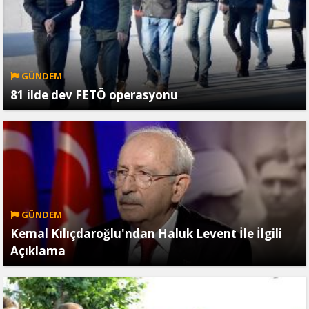
GÜNDEM
81 ilde dev FETÖ operasyonu
GÜNDEM
Kemal Kılıçdaroğlu'ndan Haluk Levent İle İlgili
Açıklama