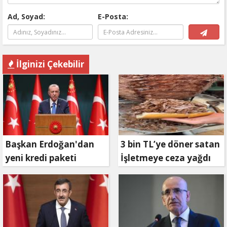
Ad, Soyad:
E-Posta:
İlginizi Çekebilir
Başkan Erdoğan'dan
3 bin TL’ye döner satan
yeni kredi paketi
İşletmeye ceza yağdı
müjdesi: 6 ay geri
ödemesiz, 36 ay vadeli