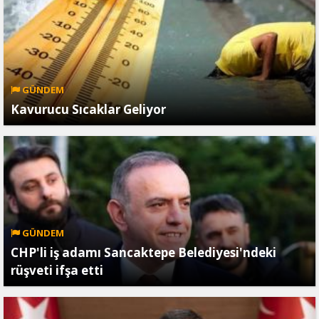
GÜNDEM
Kavurucu Sıcaklar Geliyor
GÜNDEM
CHP'li iş adamı Sancaktepe Belediyesi'ndeki
rüşveti ifşa etti