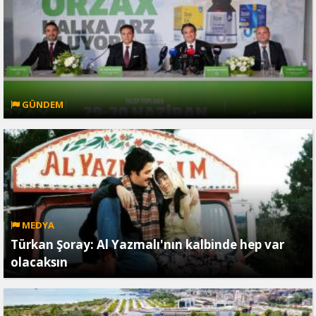
GÜNDEM
MEDYA
Türkan Şoray: Al Yazmalı'nın kalbinde hep var
olacaksın