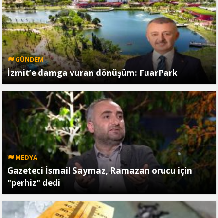
GÜNDEM
İzmit’e damga vuran dönüşüm: FuarPark
MEDYA
Gazeteci İsmail Saymaz, Ramazan orucu için
"perhiz" dedi