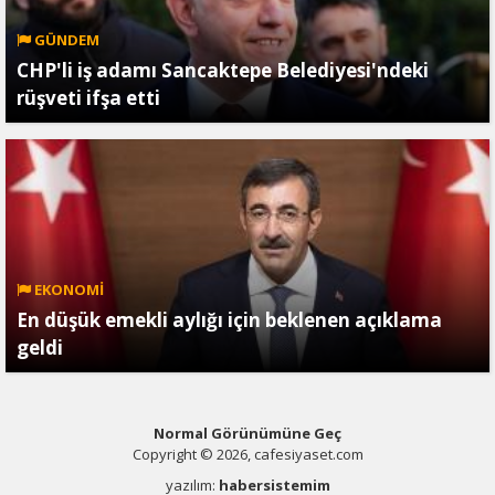
GÜNDEM
CHP'li iş adamı Sancaktepe Belediyesi'ndeki
rüşveti ifşa etti
EKONOMİ
En düşük emekli aylığı için beklenen açıklama
geldi
Normal Görünümüne Geç
Copyright © 2026, cafesiyaset.com
yazılım:
habersistemim