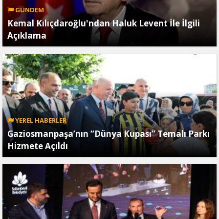
GÜNDEM
Kemal Kılıçdaroğlu'ndan Haluk Levent İle İlgili
Açıklama
YEREL HABERLER
Gaziosmanpaşa’nın “Dünya Kupası” Temalı Parkı
Hizmete Açıldı