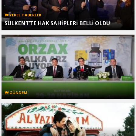
YEREL HABERLER
SULKENT’TE HAK SAHİPLERİ BELLİ OLDU
GÜNDEM