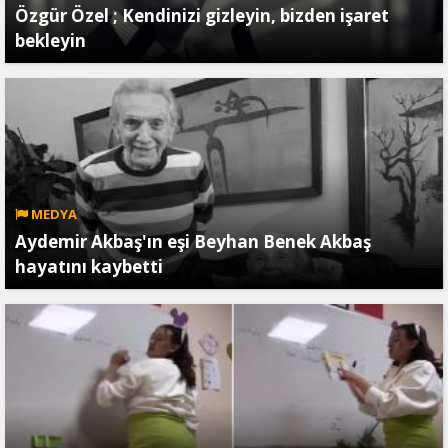
Özgür Özel ; Kendinizi gizleyin, bizden işaret
bekleyin
MEDYA
Aydemir Akbaş'ın eşi Beyhan Benek Akbaş
hayatını kaybetti