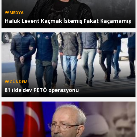
MEDYA
Haluk Levent Kaçmak İstemiş Fakat Kaçamamış
GÜNDEM
81 ilde dev FETÖ operasyonu