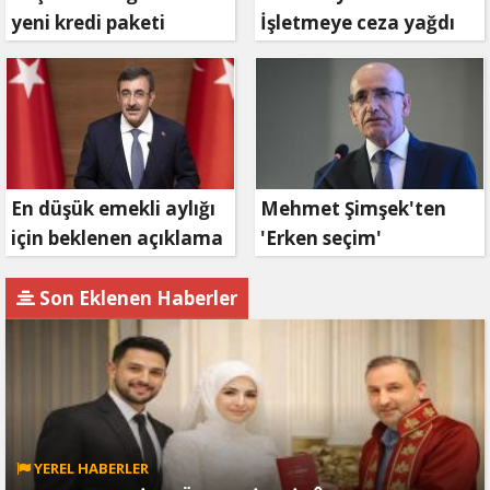
yeni kredi paketi
İşletmeye ceza yağdı
müjdesi: 6 ay geri
ödemesiz, 36 ay vadeli
En düşük emekli aylığı
Mehmet Şimşek'ten
için beklenen açıklama
'Erken seçim'
geldi
açıklaması!
Son Eklenen Haberler
YEREL HABERLER