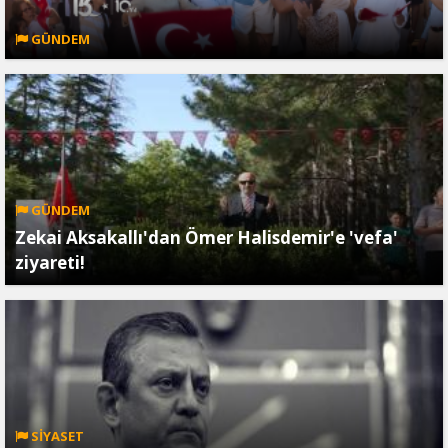
GÜNDEM
GÜNDEM
Zekai Aksakallı'dan Ömer Halisdemir'e 'vefa'
ziyareti!
SİYASET