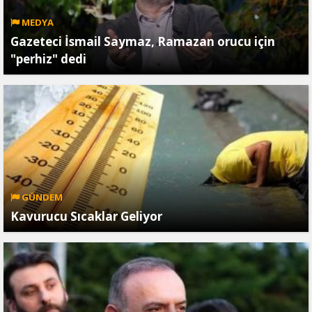
MEDYA
Gazeteci İsmail Saymaz, Ramazan orucu için
"perhiz" dedi
GÜNDEM
Kavurucu Sıcaklar Geliyor