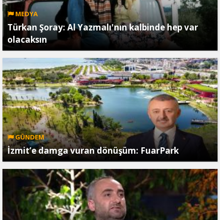
MEDYA
Türkan Şoray: Al Yazmalı'nın kalbinde hep var
olacaksın
GÜNDEM
İzmit’e damga vuran dönüşüm: FuarPark