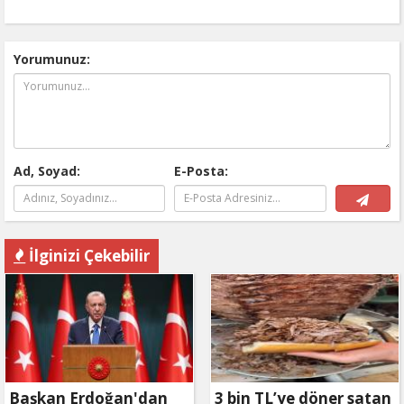
müjdesi: 6 ay geri
ödemesiz, 36 ay vadeli
Yorumunuz:
Ad, Soyad:
E-Posta:
İlginizi Çekebilir
Başkan Erdoğan'dan
3 bin TL’ye döner satan