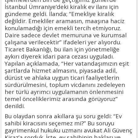
İstanbul Ümraniye’deki kiralık ev ilanı için
gündeme geldi. İlanda; “Emekliye kiralık
değildir. Emekliler aramasın, maaşına haciz
konulamadığı için emekli tercih etmiyoruz.
Daire sadece devlet memuruna ve kurumsal
çalışana verilecektir” ifadeleri yer alıyordu.
Ticaret Bakanlığı, bu ilan için yönetmeliğe
aykırı diyerek idari para cezası uyguladı.
Yapılan açıklamada, “Her vatandaşımızın eşit
şartlarda hizmet almasını, piyasada adil,
dürüst ve ahlaka uygun ticari faaliyetlerin
sürdürülmesini, toplum vicdanını zedeleyen
her türlü ayrımcı uygulamanın önlenmesini
temel önceliklerimiz arasında görüyoruz”
denildi.
Bu olaydan sonra akıllara şu soru geldi: “Ev
sahibi kiracısını seçemez mi?” Bu soruyu
gayrimenkul hukuku uzmanı avukat Ali Güvenç
Kiraz’a sorduk. İşte, ev sahibinin hakları ve