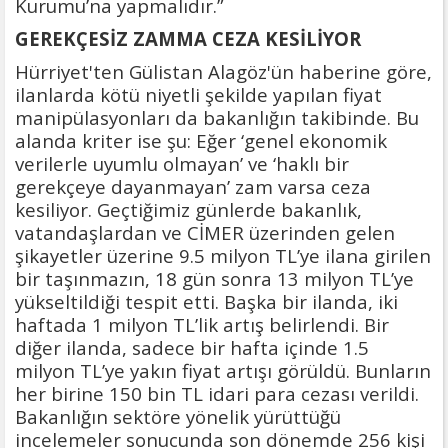
Kurumu’na yapmalıdır.”
GEREKÇESİZ ZAMMA CEZA KESİLİYOR
Hürriyet'ten Gülistan Alagöz'ün haberine göre,
ilanlarda kötü niyetli şekilde yapılan fiyat
manipülasyonları da bakanlığın takibinde. Bu
alanda kriter ise şu: Eğer ‘genel ekonomik
verilerle uyumlu olmayan’ ve ‘haklı bir
gerekçeye dayanmayan’ zam varsa ceza
kesiliyor. Geçtiğimiz günlerde bakanlık,
vatandaşlardan ve CİMER üzerinden gelen
şikayetler üzerine 9.5 milyon TL’ye ilana girilen
bir taşınmazın, 18 gün sonra 13 milyon TL’ye
yükseltildiği tespit etti. Başka bir ilanda, iki
haftada 1 milyon TL’lik artış belirlendi. Bir
diğer ilanda, sadece bir hafta içinde 1.5
milyon TL’ye yakın fiyat artışı görüldü. Bunların
her birine 150 bin TL idari para cezası verildi.
Bakanlığın sektöre yönelik yürüttüğü
incelemeler sonucunda son dönemde 256 kişi