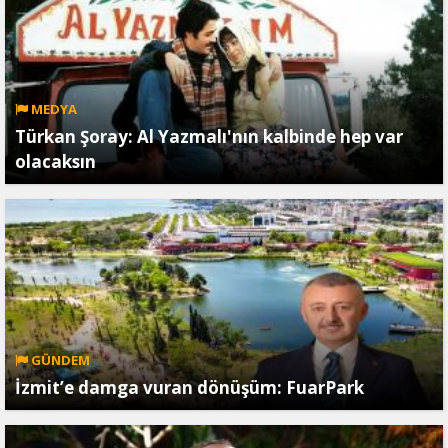
MEDYA
Türkan Şoray: Al Yazmalı'nın kalbinde hep var
olacaksın
GÜNDEM
İzmit’e damga vuran dönüşüm: FuarPark