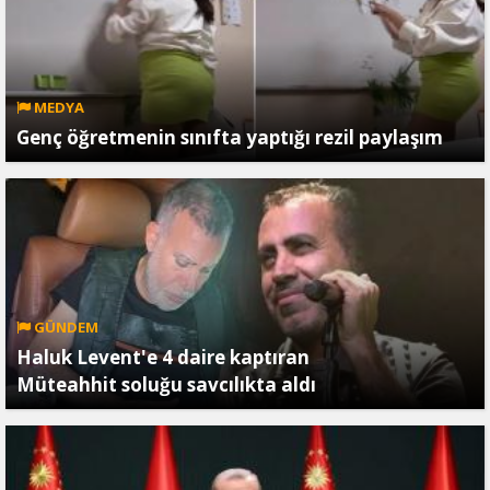
MEDYA
Genç öğretmenin sınıfta yaptığı rezil paylaşım
GÜNDEM
Haluk Levent'e 4 daire kaptıran
Müteahhit soluğu savcılıkta aldı