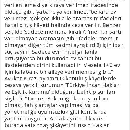
verilen ‘emekliye kiraya verilmez’ ifadesinde
olduğu gibi, ‘yabancıya verilmez’, ‘bekara ev
verilmez’, ‘çok çocuklu aile aramasın’ ifadeleri
hatalıdır, şikâyeti halinde ceza verilir. Benzer
şekilde ‘sadece memura kiralık’, ‘memur şartı
var, olmayan aramasın’ gibi ifadeler memur
olmayan diğer tüm kesimi ayrıştırdığı için idari
suç sayılır. Sadece evin niteliği ilanla
örtüşüyorsa bu durumda ev sahibi bu
ifadelerden birini kullanabilir. Mesela 1+0 ev
için kalabalık bir aileye verilmemesi gibi...”
Avukat Kiraz, ayrımcılık konulu şikâyetlerde
cezaya yetkili kurumun ‘Türkiye İnsan Hakları
ve Eşitlik Kurumu’ olduğunu belirtip şunları
söyledi: “Ticaret Bakanlığı ilanın yanıltıcı
olması, fahiş artışlar yapılması ya da
yönetmeliğe uyumsuzluk gibi konularda
yaptırım uygular. Ancak ayrımcılık varsa
burada vatandaş şikâyetini İnsan Hakları