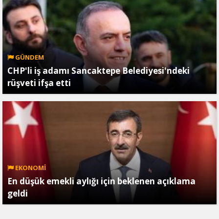
GÜNDEM
CHP'li iş adamı Sancaktepe Belediyesi'ndeki
rüşveti ifşa etti
EKONOMİ
En düşük emekli aylığı için beklenen açıklama
geldi