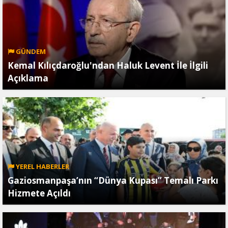
GÜNDEM
Kemal Kılıçdaroğlu'ndan Haluk Levent İle İlgili
Açıklama
YEREL HABERLER
Gaziosmanpaşa’nın “Dünya Kupası” Temalı Parkı
Hizmete Açıldı