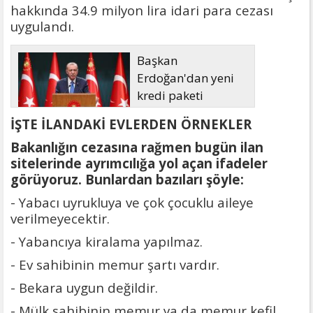
hakkında 34.9 milyon lira idari para cezası
uygulandı.
Başkan
Erdoğan'dan yeni
kredi paketi
müjdesi: 6 ay geri
İŞTE İLANDAKİ EVLERDEN ÖRNEKLER
ödemesiz, 36 ay vadeli
Bakanlığın cezasına rağmen bugün ilan
sitelerinde ayrımcılığa yol açan ifadeler
görüyoruz. Bunlardan bazıları şöyle:
- Yabacı uyrukluya ve çok çocuklu aileye
verilmeyecektir.
- Yabancıya kiralama yapılmaz.
- Ev sahibinin memur şartı vardır.
- Bekara uygun değildir.
- Mülk sahibinin memur ya da memur kefil