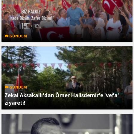
GÜNDEM
GÜNDEM
Zekai Aksakallı'dan Ömer Halisdemir'e 'vefa'
ziyareti!