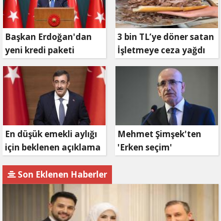
Başkan Erdoğan'dan
3 bin TL’ye döner satan
yeni kredi paketi
İşletmeye ceza yağdı
müjdesi: 6 ay geri
ödemesiz, 36 ay vadeli
En düşük emekli aylığı
Mehmet Şimşek'ten
için beklenen açıklama
'Erken seçim'
geldi
açıklaması!
Son Eklenen Haberler