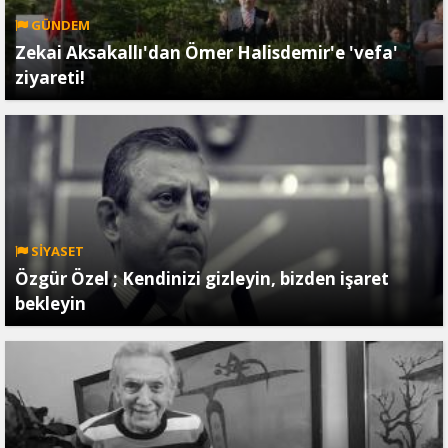
GÜNDEM
Zekai Aksakallı'dan Ömer Halisdemir'e 'vefa'
ziyareti!
SİYASET
Özgür Özel ; Kendinizi gizleyin, bizden işaret
bekleyin