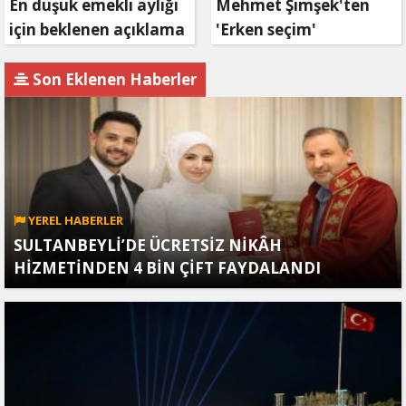
En düşük emekli aylığı
Mehmet Şimşek'ten
için beklenen açıklama
'Erken seçim'
geldi
açıklaması!
Son Eklenen Haberler
YEREL HABERLER
SULTANBEYLİ’DE ÜCRETSİZ NİKÂH
HİZMETİNDEN 4 BİN ÇİFT FAYDALANDI