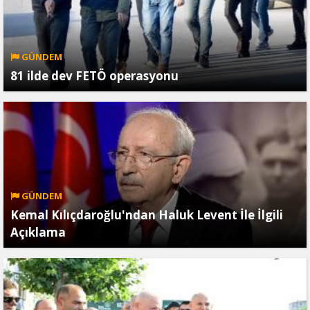
GÜNDEM
81 ilde dev FETÖ operasyonu
GÜNDEM
Kemal Kılıçdaroğlu'ndan Haluk Levent İle İlgili
Açıklama