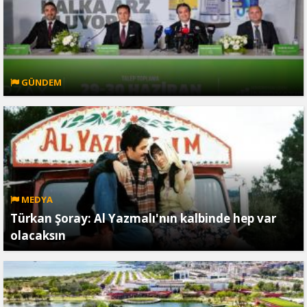
GÜNDEM
MEDYA
Türkan Şoray: Al Yazmalı'nın kalbinde hep var
olacaksın