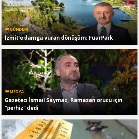
GÜNDEM
İzmit’e damga vuran dönüşüm: FuarPark
MEDYA
Gazeteci İsmail Saymaz, Ramazan orucu için
"perhiz" dedi