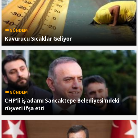
GÜNDEM
Kavurucu Sıcaklar Geliyor
GÜNDEM
CHP'li iş adamı Sancaktepe Belediyesi'ndeki
rüşveti ifşa etti