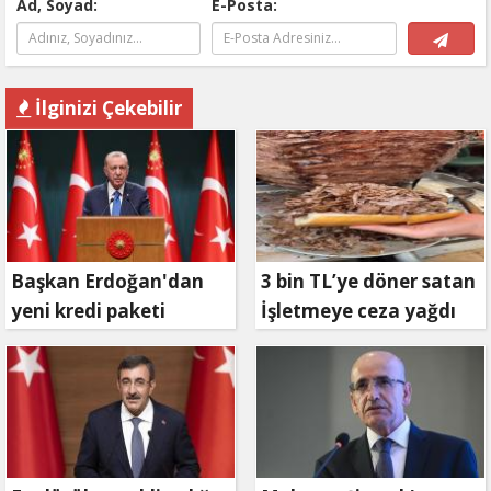
Ad, Soyad:
E-Posta:
İlginizi Çekebilir
Başkan Erdoğan'dan
3 bin TL’ye döner satan
yeni kredi paketi
İşletmeye ceza yağdı
müjdesi: 6 ay geri
ödemesiz, 36 ay vadeli