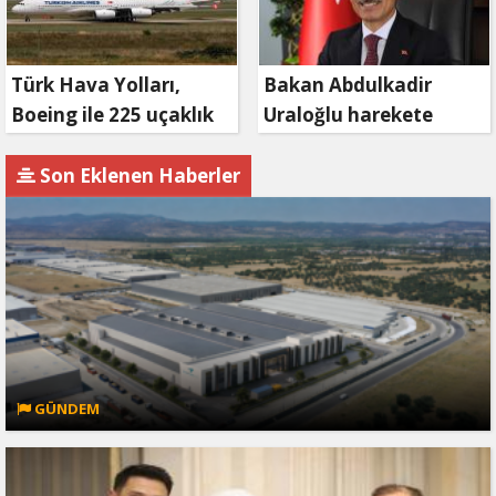
Türk Hava Yolları,
Bakan Abdulkadir
Boeing ile 225 uçaklık
Uraloğlu harekete
dev anlaşma imzaladı
geçti: 300 km bariyer
geliyor
Son Eklenen Haberler
GÜNDEM