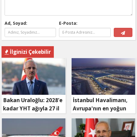
Ad, Soyad:
E-Posta:
İlginizi Çekebilir
Bakan Uraloğlu: 2028’e
İstanbul Havalimanı,
kadar YHT ağıyla 27 il
Avrupa'nın en yoğun
birbirine bağlanacak
havalimanı oldu