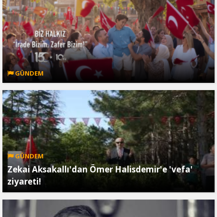
GÜNDEM
GÜNDEM
Zekai Aksakallı'dan Ömer Halisdemir'e 'vefa'
ziyareti!