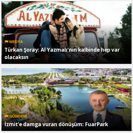
MEDYA
Türkan Şoray: Al Yazmalı'nın kalbinde hep var
olacaksın
GÜNDEM
İzmit’e damga vuran dönüşüm: FuarPark