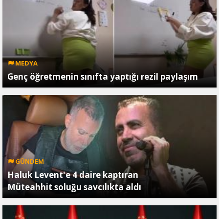
MEDYA
Genç öğretmenin sınıfta yaptığı rezil paylaşım
GÜNDEM
Haluk Levent'e 4 daire kaptıran
Müteahhit soluğu savcılıkta aldı