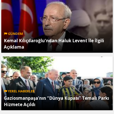
GÜNDEM
Kemal Kılıçdaroğlu'ndan Haluk Levent İle İlgili
Açıklama
YEREL HABERLER
Gaziosmanpaşa’nın “Dünya Kupası” Temalı Parkı
Hizmete Açıldı