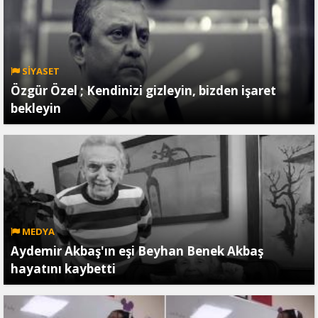
SİYASET
Özgür Özel ; Kendinizi gizleyin, bizden işaret
bekleyin
MEDYA
Aydemir Akbaş'ın eşi Beyhan Benek Akbaş
hayatını kaybetti