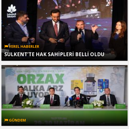
YEREL HABERLER
SULKENT’TE HAK SAHİPLERİ BELLİ OLDU
GÜNDEM