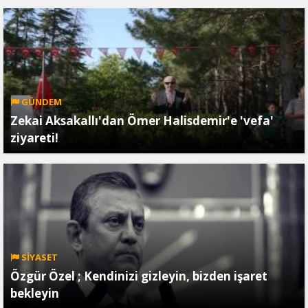
GÜNDEM
Zekai Aksakallı'dan Ömer Halisdemir'e 'vefa'
ziyareti!
SİYASET
Özgür Özel ; Kendinizi gizleyin, bizden işaret
bekleyin