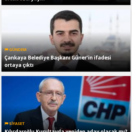
GÜNDEM
Çankaya Belediye Başkanı Güner'in ifadesi
ortaya çıktı
SİYASET
Kılıçdaroğlu Kurultayda yeniden aday olacak mı?