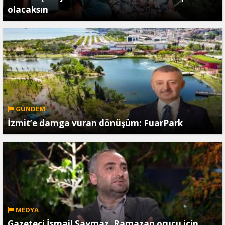
olacaksın
GÜNDEM
İzmit’e damga vuran dönüşüm: FuarPark
MEDYA
Gazeteci İsmail Saymaz, Ramazan orucu için