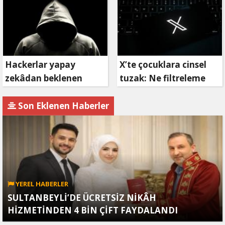
girişimi!
Hackerlar yapay
X’te çocuklara cinsel
zekâdan beklenen
tuzak: Ne filtreleme
etkiyi alamıyor
var ne de yaş
kısıtlaması!
Son Eklenen Haberler
YEREL HABERLER
SULTANBEYLİ’DE ÜCRETSİZ NİKÂH
HİZMETİNDEN 4 BİN ÇİFT FAYDALANDI