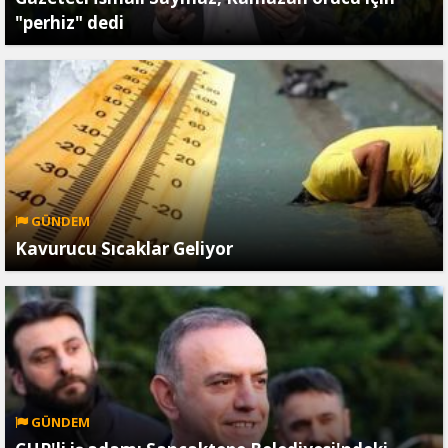
"perhiz" dedi
GÜNDEM
Kavurucu Sıcaklar Geliyor
GÜNDEM