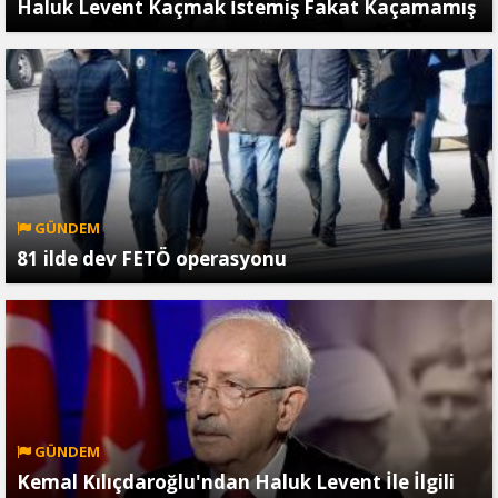
Haluk Levent Kaçmak İstemiş Fakat Kaçamamış
GÜNDEM
81 ilde dev FETÖ operasyonu
GÜNDEM
Kemal Kılıçdaroğlu'ndan Haluk Levent İle İlgili