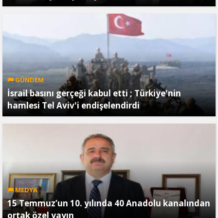
GÜNDEM
İsrail basını gerçeği kabul etti ; Türkiye'nin
hamlesi Tel Aviv'i endişelendirdi
MEDYA
15 Temmuz’un 10. yılında 40 Anadolu kanalından
ortak özel yayın