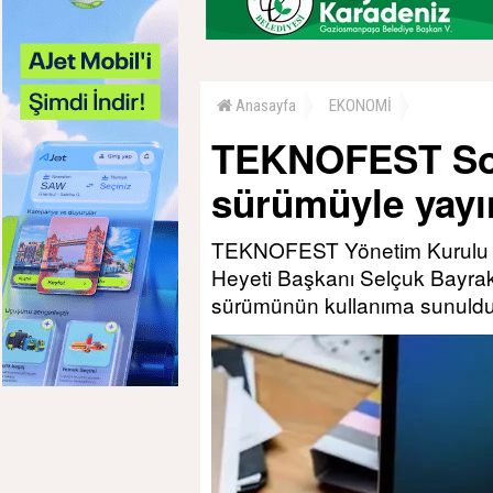
Anasayfa
EKONOMİ
TEKNOFEST Sos
sürümüyle yay
TEKNOFEST Yönetim Kurulu ve 
Heyeti Başkanı Selçuk Bayra
sürümünün kullanıma sunuld