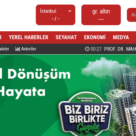
gr. altın
- / -
---
R
YEREL HABERLER
SEYAHAT
EKONOMİ
MEDYA
00:27
PROF. DR. MAHMUD ESAD COŞ
leler
Anketler