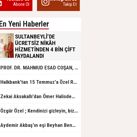
Abone Ol
Takip Et
En Yeni Haberler
SULTANBEYLİ’DE
ÜCRETSİZ NİKÂH
HİZMETİNDEN 4 BİN ÇİFT
FAYDALANDI
Sultanbeyli Belediyesi evlilik yolunda
PROF. DR. MAHMUD ESAD COŞAN, DOĞUMUNUN HİCRÎ 91. YILINDA ELAZIĞ'DA YÂD EDİLECEK
olan gençlere destek amacıyla
başlattığı ücretsiz nikâh hizmetini
sürdürüyor. Bu uygulamayı geçen yıl
Halkbank'tan 15 Temmuz'a Özel Reklam Filmi: "İrade Bizim, Zafer Bizim"
başlattıklarını belirten Sultanbeyli
Belediye Başkanı Ali Tombaş,
“Şimdiye kadar 4 bin çiftimize
Zekai Aksakallı'dan Ömer Halisdemir'e 'vefa' ziyareti!
ücretsiz hizmet vermenin
mutluluğunu yaşıyoruz” dedi.
Özgür Özel ; Kendinizi gizleyin, bizden işaret bekleyin
Aydemir Akbaş'ın eşi Beyhan Benek Akbaş hayatını kaybetti