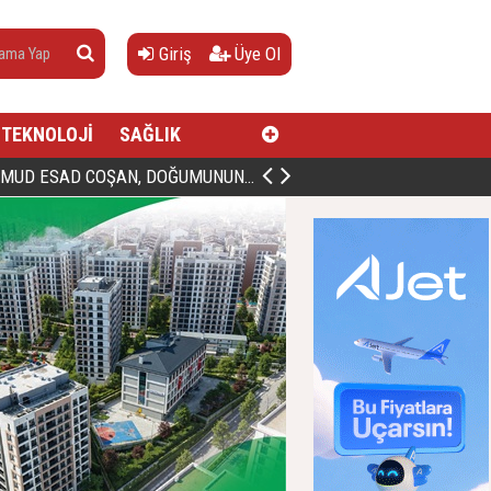
Giriş
Üye Ol
TEKNOLOJİ
SAĞLIK
AN, DOĞUMUNUN HİCRÎ 91. YILINDA ELAZIĞ'DA YÂD EDİLECEK