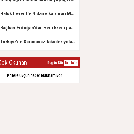
Haluk Levent'e 4 daire kaptıran Müteahhit soluğu savcılıkta aldı
Başkan Erdoğan'dan yeni kredi paketi müjdesi: 6 ay geri ödemesiz, 36 ay vadeli
Türkiye'de Sürücüsüz taksiler yola çıkmaya hazırlanıyor
ok Okunan
Bugün
Dün
Bu Hafta
Kritere uygun haber bulunamıyor.