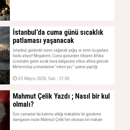
İstanbul’da cuma günü sıcaklık
patlaması yaşanacak
İstanbul, günlerdir süren sağanak yağış ve serin rüzgarlara
havlu atıyor! Megakent, Cuma gününden itibaren Afrika
üzerinden gelen sıcak hava dalgasının etkisi altına girecek.
Meteoroloji uzmanlarının "erken yaz" uyarısı yaptığı
İstanbul'da, termometrelerin 30 dereceye dayanması
bekleniyor.
05 Mayıs 2026, Salı - 21:00
Mahmut Çelik Yazdı ; Nasıl bir kul
olmalı?
Son zamanlar'da kaleme aldığı makaleler ile gündeme
damgasını vuran Mahmut Çelik'ten okunası bir makale