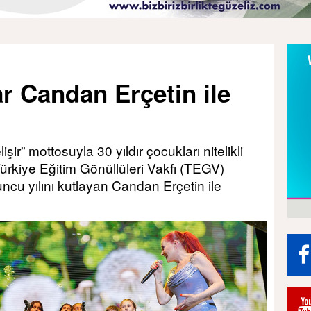
r Candan Erçetin ile
şir” mottosuyla 30 yıldır çocukları nitelikli
ürkiye Eğitim Gönüllüleri Vakfı (TEGV)
uncu yılını kutlayan Candan Erçetin ile