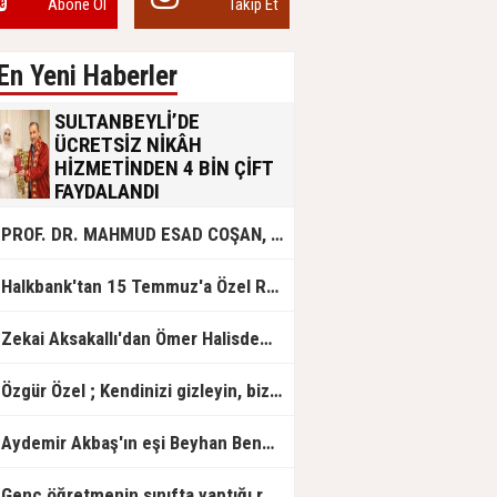
Abone Ol
Takip Et
En Yeni Haberler
SULTANBEYLİ’DE
ÜCRETSİZ NİKÂH
HİZMETİNDEN 4 BİN ÇİFT
FAYDALANDI
Sultanbeyli Belediyesi evlilik yolunda
PROF. DR. MAHMUD ESAD COŞAN, DOĞUMUNUN HİCRÎ 91. YILINDA ELAZIĞ'DA YÂD EDİLECEK
olan gençlere destek amacıyla
başlattığı ücretsiz nikâh hizmetini
sürdürüyor. Bu uygulamayı geçen yıl
Halkbank'tan 15 Temmuz'a Özel Reklam Filmi: "İrade Bizim, Zafer Bizim"
başlattıklarını belirten Sultanbeyli
Belediye Başkanı Ali Tombaş,
“Şimdiye kadar 4 bin çiftimize
Zekai Aksakallı'dan Ömer Halisdemir'e 'vefa' ziyareti!
ücretsiz hizmet vermenin
mutluluğunu yaşıyoruz” dedi.
Özgür Özel ; Kendinizi gizleyin, bizden işaret bekleyin
Aydemir Akbaş'ın eşi Beyhan Benek Akbaş hayatını kaybetti
Genç öğretmenin sınıfta yaptığı rezil paylaşım