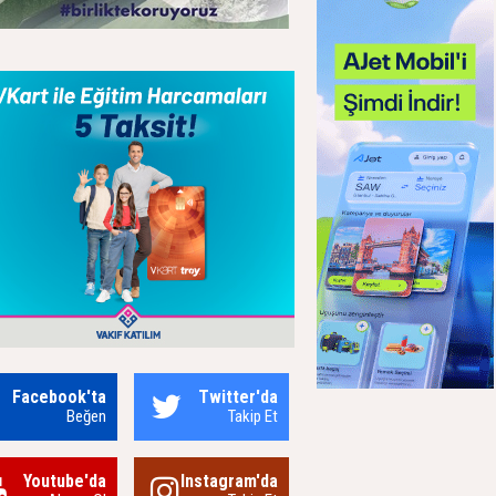
Facebook'ta
Twitter'da
Beğen
Takip Et
Youtube'da
Instagram'da