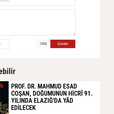
Gönder
ebilir
PROF. DR. MAHMUD ESAD
COŞAN, DOĞUMUNUN HİCRÎ 91.
YILINDA ELAZIĞ'DA YÂD
EDİLECEK