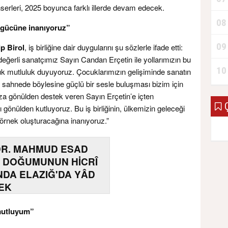
nserleri, 2025 boyunca farklı illerde devam edecek.
08
 gücüne inanıyoruz”
09
p Birol
, iş birliğine dair duygularını şu sözlerle ifade etti:
 değerli sanatçımız Sayın Candan Erçetin ile yollarımızın bu
10
k mutluluk duyuyoruz. Çocuklarımızın gelişiminde sanatın
 sahnede böylesine güçlü bir sesle buluşması bizim için
ıza gönülden destek veren Sayın Erçetin’e içten
Ç
ı gönülden kutluyoruz. Bu iş birliğinin, ülkemizin geleceği
 örnek oluşturacağına inanıyoruz.”
DR. MAHMUD ESAD
 DOĞUMUNUN HİCRÎ
INDA ELAZIĞ'DA YÂD
EK
mutluyum”