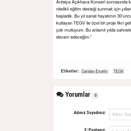
Antalya Açıkhava Konseri sonrasında ko
nitelikli eğitim desteği sunmak için yıll
başladık. Bu yıl sanat hayatımın 30’uncu
kutlayan TEGV ile özel bir proje fikri ge
çok mutluyum. Bu anlamlı yılda sahnele
devam edeceğim.”
Etiketler:
Candan Erçetin
TEGV
Yorumlar
0
Adınız Soyadınız:
E-Postanız: