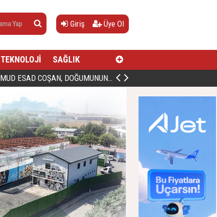
Giriş
Üye Ol
TEKNOLOJİ
SAĞLIK
AN, DOĞUMUNUN HİCRÎ 91. YILINDA ELAZIĞ'DA YÂD EDİLECEK