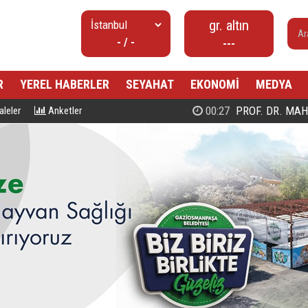
gr. altın
- / -
---
R
YEREL HABERLER
SEYAHAT
EKONOMİ
MEDYA
00:27
PROF. DR. MAHMUD ESAD COŞ
leler
Anketler