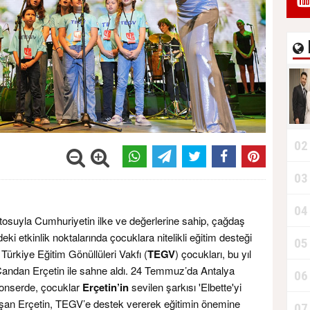
02
03
04
ttosuyla Cumhuriyetin ilke ve değerlerine sahip, çağdaş
eki etkinlik noktalarında çocuklara nitelikli eğitim desteği
05
Türkiye Eğitim Gönüllüleri Vakfı (
TEGV
) çocukları, bu yıl
 Candan Erçetin ile sahne aldı. 24 Temmuz’da Antalya
06
konserde, çocuklar
Erçetin’in
sevilen şarkısı 'Elbette'yi
uşan Erçetin, TEGV’e destek vererek eğitimin önemine
07