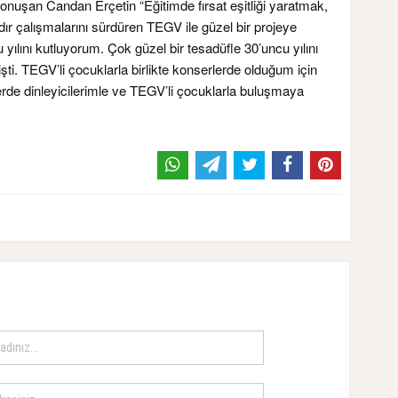
nuşan Candan Erçetin “Eğitimde fırsat eşitliği yaratmak,
ardır çalışmalarını sürdüren TEGV ile güzel bir projeye
 yılını kutluyorum. Çok güzel bir tesadüfle 30’uncu yılını
lişti. TEGV’li çocuklarla birlikte konserlerde olduğum için
rde dinleyicilerimle ve TEGV’li çocuklarla buluşmaya