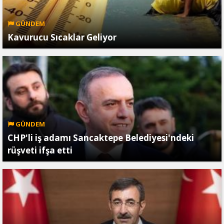
GÜNDEM
Kavurucu Sıcaklar Geliyor
GÜNDEM
CHP'li iş adamı Sancaktepe Belediyesi'ndeki
rüşveti ifşa etti