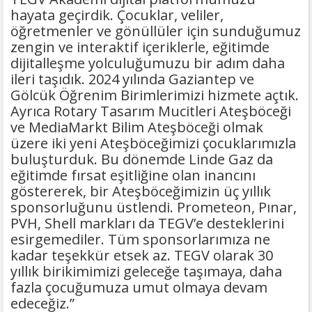
hayata geçirdik. Çocuklar, veliler,
öğretmenler ve gönüllüler için sunduğumuz
zengin ve interaktif içeriklerle, eğitimde
dijitalleşme yolculuğumuzu bir adım daha
ileri taşıdık. 2024 yılında Gaziantep ve
Gölcük Öğrenim Birimlerimizi hizmete açtık.
Ayrıca Rotary Tasarım Mucitleri Ateşböceği
ve MediaMarkt Bilim Ateşböceği olmak
üzere iki yeni Ateşböceğimizi çocuklarımızla
buluşturduk. Bu dönemde Linde Gaz da
eğitimde fırsat eşitliğine olan inancını
göstererek, bir Ateşböceğimizin üç yıllık
sponsorluğunu üstlendi. Prometeon, Pınar,
PVH, Shell markları da TEGV’e desteklerini
esirgemediler. Tüm sponsorlarımıza ne
kadar teşekkür etsek az. TEGV olarak 30
yıllık birikimimizi geleceğe taşımaya, daha
fazla çocuğumuza umut olmaya devam
edeceğiz.”