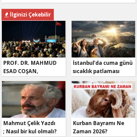
İlginizi Çekebilir
PROF. DR. MAHMUD
İstanbul’da cuma günü
ESAD COŞAN,
sıcaklık patlaması
DOĞUMUNUN HİCRÎ
yaşanacak
91. YILINDA ELAZIĞ'DA
YÂD EDİLECEK
Mahmut Çelik Yazdı
Kurban Bayramı Ne
; Nasıl bir kul olmalı?
Zaman 2026?