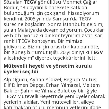
Söz alan
TEGV
gönüllüsü Mehmet Çağlar
Bodur, “Bu aydınlık harekete katkıda
bulunduğum için çok şanslı hissediyorum
kendimi. 2005 yılında Samsun’da TEGV
sürecine başladım. Sonra İstanbul’a geldim,
şu an Malatya’da devam ediyorum. Çocuklar
ve biz biliyoruz ki bir konteynırımız var, sarı
renkli TEGV konteynırı. Birimimize
gidiyoruz. Bizim için orası bir kapıdan öte,
bir güneş bir umut ışığı. 20 yıldır iyi ki
TEGV
ailesindeyim” diyerek teşekkürlerini iletti.
Mütevelli heyeti ve yönetim kurulu
üyeleri seçildi
Alp Öğücü, Ayhan Yıldızel, Begüm Mutuş,
Elif Dilmen Depçe, Erhan Yılmazel, Meltem
Bakiler Şahin ve Yılmaz Bulut oy birliğiyle
TEGV Mütevelli Heyeti’nde yeni üyeler olarak
yerlerini aldılar. Yeni mütevelliler, aileye
katılmaktan ötürü memnuniyetlerini ifade