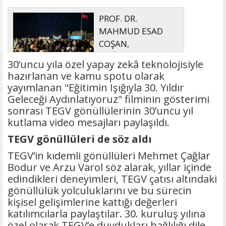
PROF. DR.
MAHMUD ESAD
COŞAN,
DOĞUMUNUN
30’uncu yıla özel yapay zekâ teknolojisiyle
HİCRÎ 91. YILINDA ELAZIĞ'DA YÂD
hazırlanan ve kamu spotu olarak
EDİLECEK
yayımlanan "Eğitimin Işığıyla 30. Yıldır
Geleceği Aydınlatıyoruz" filminin gösterimi
sonrası TEGV gönüllülerinin 30’uncu yıl
kutlama video mesajları paylaşıldı.
TEGV gönüllüleri de söz aldı
TEGV’in kıdemli gönüllüleri Mehmet Çağlar
Bodur ve Arzu Varol söz alarak, yıllar içinde
edindikleri deneyimleri, TEGV çatısı altındaki
gönüllülük yolculuklarını ve bu sürecin
kişisel gelişimlerine kattığı değerleri
katılımcılarla paylaştılar. 30. kuruluş yılına
özel olarak TEGV’e duydukları bağlılığı dile