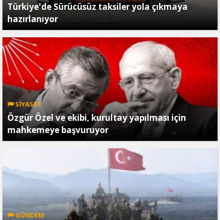
Türkiye'de Sürücüsüz taksiler yola çıkmaya
hazırlanıyor
SİYASET
Özgür Özel ve ekibi, kurultay yapılması için
mahkemeye başvuruyor
GÜNDEM