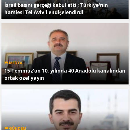
İsrail basını gerçeği kabul etti ; Türkiye'nin
hamlesi Tel Aviv'i endişelendirdi
MEDYA
15 Temmuz’un 10. yılında 40 Anadolu kanalından
ortak özel yayın
GÜNDEM