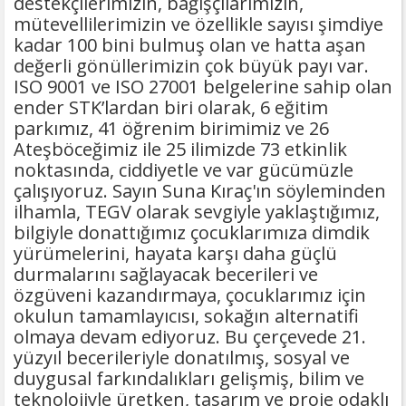
destekçilerimizin, bağışçılarımızın,
mütevellilerimizin ve özellikle sayısı şimdiye
kadar 100 bini bulmuş olan ve hatta aşan
değerli gönüllerimizin çok büyük payı var.
ISO 9001 ve ISO 27001 belgelerine sahip olan
ender STK’lardan biri olarak, 6 eğitim
parkımız, 41 öğrenim birimimiz ve 26
Ateşböceğimiz ile 25 ilimizde 73 etkinlik
noktasında, ciddiyetle ve var gücümüzle
çalışıyoruz. Sayın Suna Kıraç'ın söyleminden
ilhamla, TEGV olarak sevgiyle yaklaştığımız,
bilgiyle donattığımız çocuklarımıza dimdik
yürümelerini, hayata karşı daha güçlü
durmalarını sağlayacak becerileri ve
özgüveni kazandırmaya, çocuklarımız için
okulun tamamlayıcısı, sokağın alternatifi
olmaya devam ediyoruz. Bu çerçevede 21.
yüzyıl becerileriyle donatılmış, sosyal ve
duygusal farkındalıkları gelişmiş, bilim ve
teknolojiyle üretken, tasarım ve proje odaklı