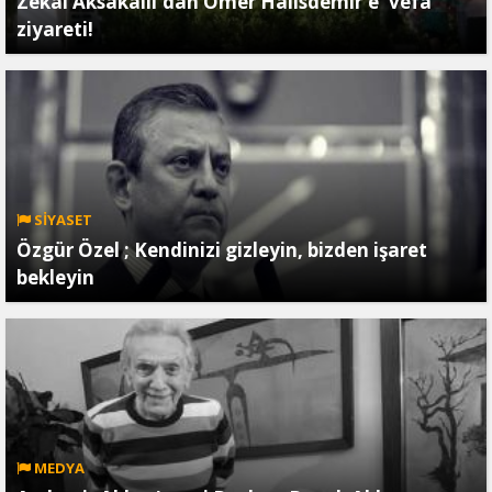
Zekai Aksakallı'dan Ömer Halisdemir'e 'vefa'
ziyareti!
SİYASET
Özgür Özel ; Kendinizi gizleyin, bizden işaret
bekleyin
MEDYA