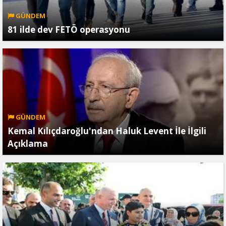
GÜNDEM
81 ilde dev FETÖ operasyonu
GÜNDEM
Kemal Kılıçdaroğlu'ndan Haluk Levent İle İlgili
Açıklama