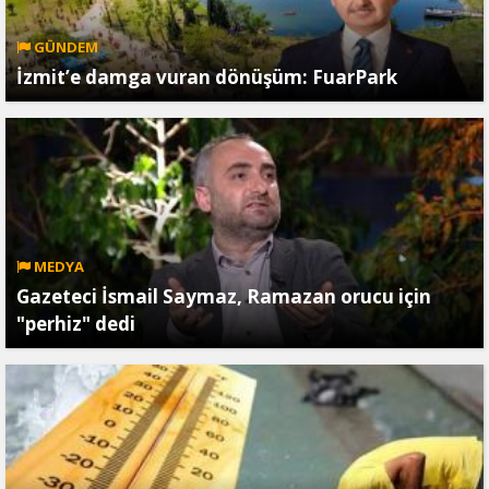
GÜNDEM
İzmit’e damga vuran dönüşüm: FuarPark
MEDYA
Gazeteci İsmail Saymaz, Ramazan orucu için
"perhiz" dedi