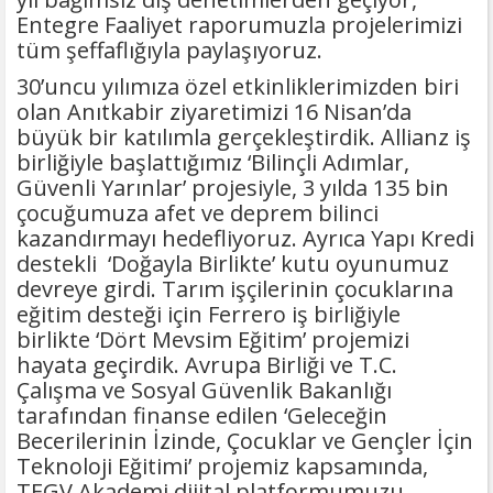
Entegre Faaliyet raporumuzla projelerimizi
tüm şeffaflığıyla paylaşıyoruz.
30’uncu yılımıza özel etkinliklerimizden biri
olan Anıtkabir ziyaretimizi 16 Nisan’da
büyük bir katılımla gerçekleştirdik. Allianz iş
birliğiyle başlattığımız ‘Bilinçli Adımlar,
Güvenli Yarınlar’ projesiyle, 3 yılda 135 bin
çocuğumuza afet ve deprem bilinci
kazandırmayı hedefliyoruz. Ayrıca Yapı Kredi
destekli ‘Doğayla Birlikte’ kutu oyunumuz
devreye girdi. Tarım işçilerinin çocuklarına
eğitim desteği için Ferrero iş birliğiyle
birlikte ‘Dört Mevsim Eğitim’ projemizi
hayata geçirdik. Avrupa Birliği ve T.C.
Çalışma ve Sosyal Güvenlik Bakanlığı
tarafından finanse edilen ‘Geleceğin
Becerilerinin İzinde, Çocuklar ve Gençler İçin
Teknoloji Eğitimi’ projemiz kapsamında,
TEGV Akademi dijital platformumuzu