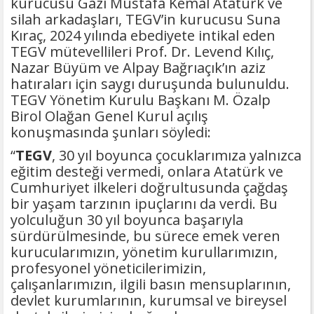
kurucusu Gazi Mustafa Kemal Atatürk ve
silah arkadaşları, TEGV’in kurucusu Suna
Kıraç, 2024 yılında ebediyete intikal eden
TEGV mütevellileri Prof. Dr. Levend Kılıç,
Nazar Büyüm ve Alpay Bağrıaçık’ın aziz
hatıraları için saygı duruşunda bulunuldu.
TEGV Yönetim Kurulu Başkanı M. Özalp
Birol Olağan Genel Kurul açılış
konuşmasında şunları söyledi:
“
TEGV
, 30 yıl boyunca çocuklarımıza yalnızca
eğitim desteği vermedi, onlara Atatürk ve
Cumhuriyet ilkeleri doğrultusunda çağdaş
bir yaşam tarzının ipuçlarını da verdi. Bu
yolculuğun 30 yıl boyunca başarıyla
sürdürülmesinde, bu sürece emek veren
kurucularımızın, yönetim kurullarımızın,
profesyonel yöneticilerimizin,
çalışanlarımızın, ilgili basın mensuplarının,
devlet kurumlarının, kurumsal ve bireysel