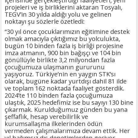
içerisinde gerçekleştirdiği faaliyetleri, yeni
projeleri ve iş birliklerini aktaran Tosyalı,
TEGV’in 30 yılda aldığı yolu ve gelinen
noktayı şu sözlerle özetledi:
“30 yıl önce çocuklarımızın eğitimine destek
olmak amacıyla çıktığımız bu yolculukta,
bugün 10 binden fazla iş birliği projesine
imza atmanın, 900 bin bağışçı ve 104 bin
gönüllüyle birlikte 3,2 milyondan fazla
çocuğumuza ulaşmanın gururunu
yaşıyoruz. Türkiye’nin en yaygın STK’sı
olarak, bugüne kadar yurtdışı dahil 81 ilde
ve toplam 162 noktada faaliyet gösterdik.
2024’te 110 binden fazla çocuğumuza
ulaştık, 2025 hedefimiz ise bu sayıyı 130 bine
çıkarmak. Kurulduğumuz günden bu yana
şeffaflık, hesap verebilirlik ve
kurumsallaşma ilkelerinden ödün
vermeden çalışmalarımıza devam ettik. Her
yıl bağımsız dış denetimlerden geçiyor,