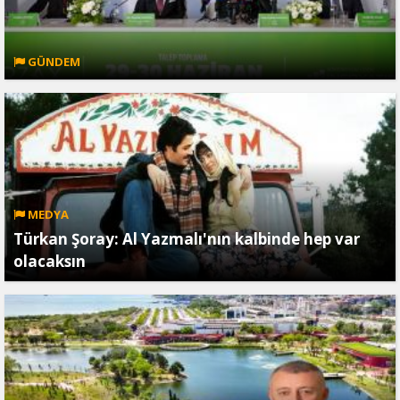
GÜNDEM
MEDYA
Türkan Şoray: Al Yazmalı'nın kalbinde hep var
olacaksın