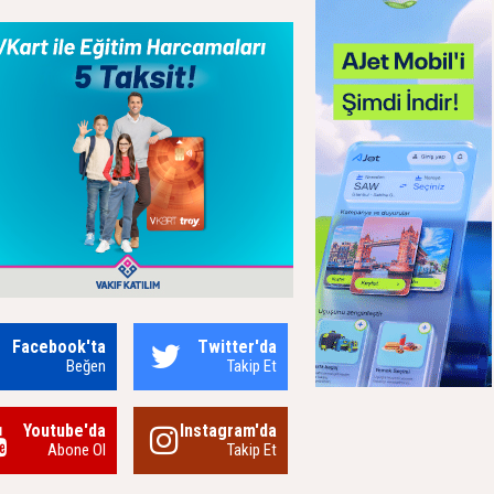
Facebook'ta
Twitter'da
Beğen
Takip Et
Youtube'da
Instagram'da
Abone Ol
Takip Et