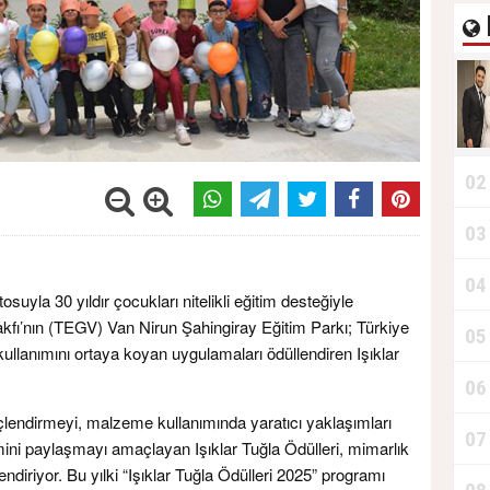
02
03
04
suyla 30 yıldır çocukları nitelikli eğitim desteğiyle
akfı’nın (TEGV) Van Nirun Şahingiray Eğitim Parkı; Türkiye
05
ullanımını ortaya koyan uygulamaları ödüllendiren Işıklar
06
endirmeyi, malzeme kullanımında yaratıcı yaklaşımları
07
imini paylaşmayı amaçlayan Işıklar Tuğla Ödülleri, mimarlık
lendiriyor. Bu yılki “Işıklar Tuğla Ödülleri 2025” programı