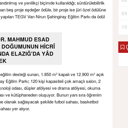
08
ndırılmış ve yenilikçi biçimde kullanıldığı; sürdürülebilirlik
n beş proje eşdeğer ödüle, bir proje ise jüri özel ödülüne
09
 yapılan TEGV Van Nirun Şahingiray Eğitim Parkı da ödül
10
DR. MAHMUD ESAD
 DOĞUMUNUN HİCRÎ
Ç
INDA ELAZIĞ'DA YÂD
EK
li eğitim desteği sunan, 1.850 m² kapalı ve 12.900 m² açık
y Eğitim Parkı; 120 kişi kapasiteli çok amaçlı salon, 2
eknoloji odası, düşler atölyesi ve drama atölyesi, okuma
 odası ve kütüphaneden oluşuyor. Bunun yanı sıra öğrenim
erine olanak sağlayacak şekilde futbol sahası, basketbol
ahası yer alıyor.