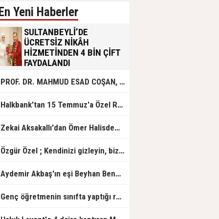
En Yeni Haberler
SULTANBEYLİ’DE
ÜCRETSİZ NİKÂH
HİZMETİNDEN 4 BİN ÇİFT
FAYDALANDI
Sultanbeyli Belediyesi evlilik yolunda
PROF. DR. MAHMUD ESAD COŞAN, DOĞUMUNUN HİCRÎ 91. YILINDA ELAZIĞ'DA YÂD EDİLECEK
olan gençlere destek amacıyla
başlattığı ücretsiz nikâh hizmetini
sürdürüyor. Bu uygulamayı geçen yıl
Halkbank'tan 15 Temmuz'a Özel Reklam Filmi: "İrade Bizim, Zafer Bizim"
başlattıklarını belirten Sultanbeyli
Belediye Başkanı Ali Tombaş,
“Şimdiye kadar 4 bin çiftimize
Zekai Aksakallı'dan Ömer Halisdemir'e 'vefa' ziyareti!
ücretsiz hizmet vermenin
mutluluğunu yaşıyoruz” dedi.
Özgür Özel ; Kendinizi gizleyin, bizden işaret bekleyin
Aydemir Akbaş'ın eşi Beyhan Benek Akbaş hayatını kaybetti
Genç öğretmenin sınıfta yaptığı rezil paylaşım