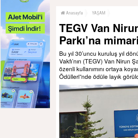
Anasayfa
YAŞAM
TEGV Van Nirun
Parkı’na mimar
Bu yıl 30’uncu kuruluş yıl dö
Vakfı’nın (TEGV) Van Nirun Şa
özenli kullanımını ortaya koyan
Ödülleri”nde ödüle layık görül