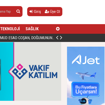
Giriş
Üye Ol
TEKNOLOJİ
SAĞLIK
AN, DOĞUMUNUN HİCRÎ 91. YILINDA ELAZIĞ'DA YÂD EDİLECEK