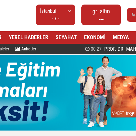
gr. altın
- / -
---
R
YEREL HABERLER
SEYAHAT
EKONOMİ
MEDYA
00:27
PROF. DR. MAHMUD ESAD COŞ
leler
Anketler