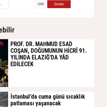
Gönder
ebilir
PROF. DR. MAHMUD ESAD
COŞAN, DOĞUMUNUN HİCRÎ 91.
YILINDA ELAZIĞ'DA YÂD
EDİLECEK
İstanbul’da cuma günü sıcaklık
patlaması yaşanacak