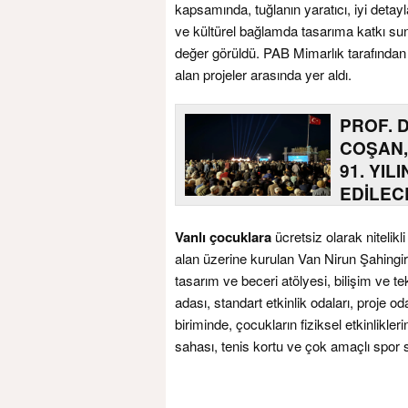
kapsamında, tuğlanın yaratıcı, iyi detayla
ve kültürel bağlamda tasarıma katkı suna
değer görüldü. PAB Mimarlık tarafından
alan projeler arasında yer aldı.
PROF. 
COŞAN,
91. YIL
EDİLEC
Vanlı çocuklara
ücretsiz olarak nitelik
alan üzerine kurulan Van Nirun Şahingira
tasarım ve beceri atölyesi, bilişim ve t
adası, standart etkinlik odaları, proje
biriminde, çocukların fiziksel etkinlikl
sahası, tenis kortu ve çok amaçlı spor s