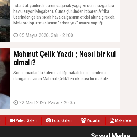
İstanbul, günlerdir süren sağanak yağış ve serin rüzgarlara
havlu atıyor! Megakent, Cuma gününden itibaren Afrika
üzerinden gelen sıcak hava dalgasının etkisi altına girecek.
Meteoroloji uzmanlarının "erken yaz" uyarısı yaptığı
İstanbul'da, termometrelerin 30 dereceye dayanması
bekleniyor.
05 Mayıs 2026, Salı - 21:00
Mahmut Çelik Yazdı ; Nasıl bir kul
olmalı?
Son zamanlar'da kaleme aldığı makaleler ile gündeme
damgasını vuran Mahmut Çelik'ten okunası bir makale
22 Mart 2026, Pazar - 20:35
e
Video Galeri
Foto Galeri
Yazarlar
Makaleler
Sosyal Medya