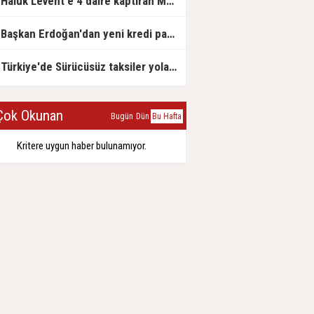
Haluk Levent'e 4 daire kaptıran Müteahhit soluğu savcılıkta aldı
Başkan Erdoğan'dan yeni kredi paketi müjdesi: 6 ay geri ödemesiz, 36 ay vadeli
Türkiye'de Sürücüsüz taksiler yola çıkmaya hazırlanıyor
ok Okunan
Bugün
Dün
Bu Hafta
Kritere uygun haber bulunamıyor.