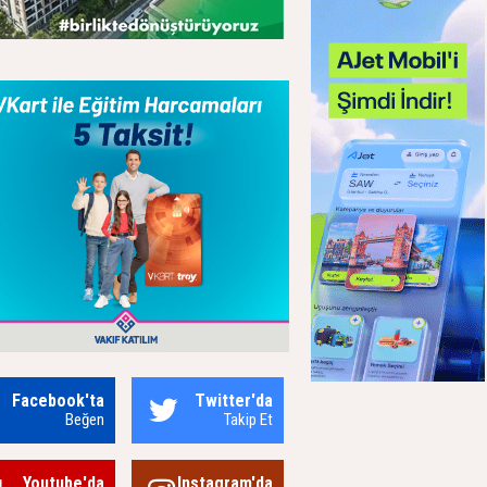
Facebook'ta
Twitter'da
Beğen
Takip Et
Youtube'da
Instagram'da