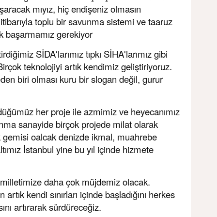
aşaracak mıyız, hiç endişeniz olmasın
itibarıyla toplu bir savunma sistemi ve taaruz
rek başarmamız gerekiyor
tirdiğimiz SİDA'larımız tıpkı SİHA'larımız gibi
Birçok teknolojiyi artık kendimiz geliştiriyoruz.
den biri olması kuru bir slogan değil, gurur
üğümüz her proje ile azmimiz ve heyecanımız
unma sanayide birçok projede milat olarak
ük gemisi oalcak denizde ikmal, muahrebe
tımız İstanbul yine bu yıl içinde hizmete
milletimize daha çok müjdemiz olacak.
artık kendi sınırları içinde başladığını herkes
sını artırarak sürdüreceğiz.