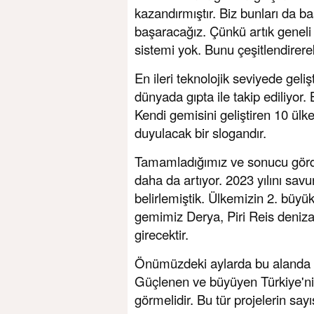
kazandırmıştır. Biz bunları da b
başaracağız. Çünkü artık geneli 
sistemi yok. Bunu çeşitlendire
En ileri teknolojik seviyede geliş
dünyada gıpta ile takip ediliyor. 
Kendi gemisini geliştiren 10 ülke
duyulacak bir slogandır.
Tamamladığımız ve sonucu görd
daha da artıyor. 2023 yılını sav
belirlemiştik. Ülkemizin 2. büy
gemimiz Derya, Piri Reis denizal
girecektir.
Önümüzdeki aylarda bu alanda 
Güçlenen ve büyüyen Türkiye'nin 
görmelidir. Bu tür projelerin sayı