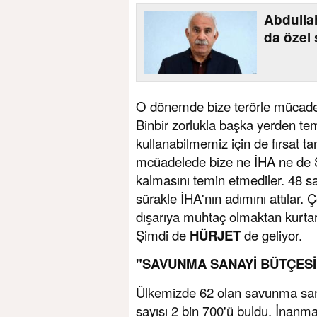
Abdulla
da özel 
O dönemde bize terörle mücadele 
Binbir zorlukla başka yerden tem
kullanabilmemiz için de fırsat t
mcüadelede bize ne İHA ne de S
kalmasını temin etmediler. 48 saa
sürakle İHA'nın adımını attılar. 
dışarıya muhtaç olmaktan kurtar
Şimdi de
HÜRJET
de geliyor.
"SAVUNMA SANAYİ BÜTÇESİ
Ülkemizde 62 olan savunma sanay
sayısı 2 bin 700'ü buldu. İnanm