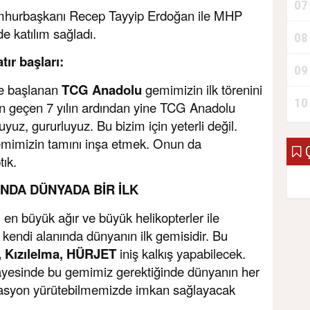
07
mhurbaşkanı Recep Tayyip Erdoğan ile MHP
e katılım sağladı.
08
ır başları:
09
de başlanan
TCG Anadolu
gemimizin ilk törenini
10
an geçen 7 yılın ardından yine TCG Anadolu
yuz, gururluyuz. Bu bizim için yeterli değil.
gemimizin tamını inşa etmek. Onun da
Ç
tık.
NDA DÜNYADA BİR İLK
n büyük ağır ve büyük helikopterler ile
i kendi alanında dünyanın ilk gemisidir. Bu
, Kızılelma, HÜRJET
iniş kalkış yapabilecek.
sayesinde bu gemimiz gerektiğinde dünyanın her
rasyon yürütebilmemizde imkan sağlayacak