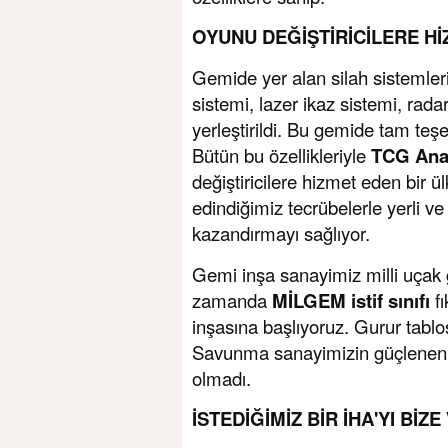
OYUNU DEĞİŞTİRİCİLERE Hİ
Gemide yer alan silah sistemleri, 
sistemi, lazer ikaz sistemi, radar
yerleştirildi. Bu gemide tam teş
Bütün bu özellikleriyle
TCG Ana
değiştiricilere hizmet eden bir ü
edindiğimiz tecrübelerle yerli ve
kazandırmayı sağlıyor.
Gemi inşa sanayimiz milli uçak 
zamanda
MİLGEM istif sınıfı
fı
inşasına başlıyoruz. Gurur tabl
Savunma sanayimizin güçlenen ü
olmadı.
İSTEDİĞİMİZ BİR İHA'YI BİZ