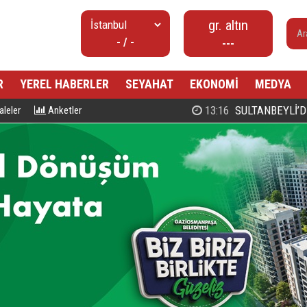
gr. altın
- / -
---
R
YEREL HABERLER
SEYAHAT
EKONOMİ
MEDYA
00:27
PROF. DR. MAHMUD ESAD COŞ
leler
Anketler