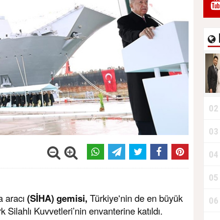
02
03
04
05
va aracı
(SİHA) gemisi,
Türkiye'nin de en büyük
06
k Silahlı Kuvvetleri’nin envanterine katıldı.