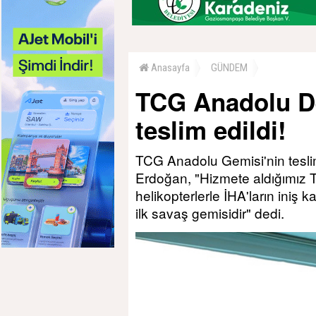
Anasayfa
GÜNDEM
TCG Anadolu De
teslim edildi!
TCG Anadolu Gemisi'nin tesl
Erdoğan, "Hizmete aldığımız 
helikopterlerle İHA'ların iniş
ilk savaş gemisidir" dedi.