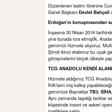
Düzenlenen teslim törenine Cu
Genel Başkanı
Devlet Bahçeli
d
Erdoğan'ın konuşmasından sat
İnşasına 30 Nisan 2016 tarihin
yine burada icra etmiştİk. Arad
gemimizi hizmete alıyoruz. Mutlu
Şimdi ikinci etabımız bu uçak 
görüşmelerini birçok ülkeyle yap
TCG ANADOLU KENDİ ALANI
Hizmete aldığımız TCG Anadolu e
İHA'ların iniş kalkış yapabileceğ
gemimize Bayraktar
TB3, SİHA
Aynı zamanda taşıdığı tanklar 
köşesinde insani ve askeri ope
özelliklere sahip.