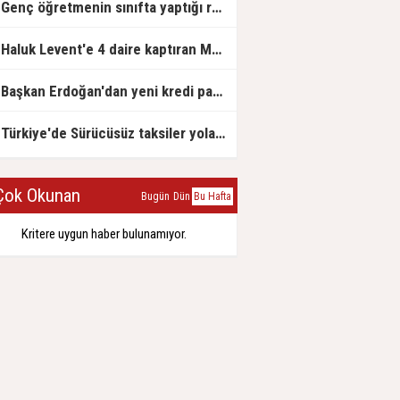
Genç öğretmenin sınıfta yaptığı rezil paylaşım
Haluk Levent'e 4 daire kaptıran Müteahhit soluğu savcılıkta aldı
Başkan Erdoğan'dan yeni kredi paketi müjdesi: 6 ay geri ödemesiz, 36 ay vadeli
Türkiye'de Sürücüsüz taksiler yola çıkmaya hazırlanıyor
ok Okunan
Bugün
Dün
Bu Hafta
Kritere uygun haber bulunamıyor.