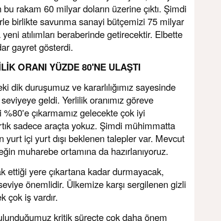
 bu rakam 60 milyar doların üzerine çıktı. Şimdi
rle birlikte savunma sanayi bütçemizi 75 milyar
yeni atılımları beraberinde getirecektir. Elbette
r gayret gösterdi.
İK ORANI YÜZDE 80'NE ULAŞTI
eki dik duruşumuz ve kararlılığımız sayesinde
r seviyeye geldi. Yerlilik oranımız göreve
i %80'e çıkarmamız gelecekte çok iyi
. Artık sadece araçta yokuz. Şimdi mühimmatta
 yurt içi yurt dışı beklenen talepler var. Mevcut
eğin muharebe ortamına da hazırlanıyoruz.
k ettiği yere çıkartana kadar durmayacak,
viye önemlidir. Ülkemize karşı sergilenen gizli
 çok iş vardır.
 bulunduğumuz kritik süreçte çok daha önem