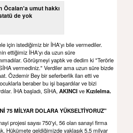
h Öcalan'a umut hakkı
statü de yok
için istediğimiz bir İHA'yı bile vermediler.
in ettiğimiz İHA'yı da uzun süre
anımadılar. Görüşmeyi yaptık ve dedim ki "Terörle
İHA vermediniz." Verdiler ama uzun süre bizde
t. Özdemir Bey bir seferberlik ilan etti ve
Çocuklarla beraber bu işi başardılar ve bizi
dılar. İHA başladı, SİHA,
AKINCI
ve
Kızılelma.
Nİ 75 MİLYAR DOLARA YÜKSELTİYORUZ"
i projesi sayısı 750'yi, 56 olan sanayi firma
ak. Hükümete geldiğimizde yaklaşık 5,5 milyar