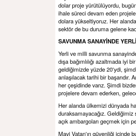
dolar proje yürütülüyordu, bugün
ihale süreci devam eden projele
dolara yükseltiyoruz. Her alanda 
sektör de bu duruma gelene kada
SAVUNMA SANAYİNDE YERLİL
Yerli ve milli savunma sanayind
dışa bağımlılığı azaltmada iyi bi
geldiğimizde yüzde 20'ydi, şimd
anlaşılacak tarihi bir başarıdır
her çeşidinde varız. Şimdi bizden
projelere devam ederken, gelec
Her alanda ülkemizi dünyada ha
duraksamayacağız. Geldiğimiz se
açık ambargoları geçmek için pek
Mavi Vatan'ın güvenliği içinde