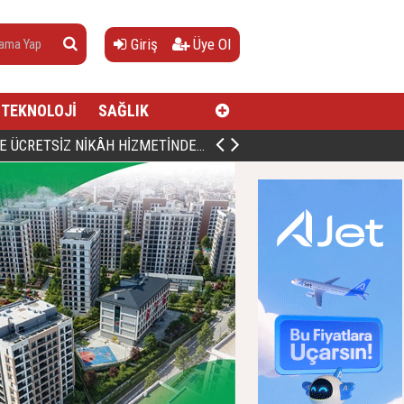
Giriş
Üye Ol
TEKNOLOJİ
SAĞLIK
AN, DOĞUMUNUN HİCRÎ 91. YILINDA ELAZIĞ'DA YÂD EDİLECEK