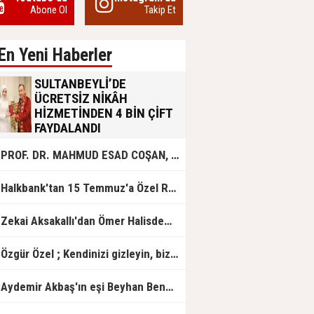
Abone Ol
Takip Et
En Yeni Haberler
SULTANBEYLİ’DE
ÜCRETSİZ NİKÂH
HİZMETİNDEN 4 BİN ÇİFT
FAYDALANDI
Sultanbeyli Belediyesi evlilik yolunda
PROF. DR. MAHMUD ESAD COŞAN, DOĞUMUNUN HİCRÎ 91. YILINDA ELAZIĞ'DA YÂD EDİLECEK
olan gençlere destek amacıyla
başlattığı ücretsiz nikâh hizmetini
sürdürüyor. Bu uygulamayı geçen yıl
Halkbank'tan 15 Temmuz'a Özel Reklam Filmi: "İrade Bizim, Zafer Bizim"
başlattıklarını belirten Sultanbeyli
Belediye Başkanı Ali Tombaş,
“Şimdiye kadar 4 bin çiftimize
Zekai Aksakallı'dan Ömer Halisdemir'e 'vefa' ziyareti!
ücretsiz hizmet vermenin
mutluluğunu yaşıyoruz” dedi.
Özgür Özel ; Kendinizi gizleyin, bizden işaret bekleyin
Aydemir Akbaş'ın eşi Beyhan Benek Akbaş hayatını kaybetti