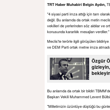
TRT Haber Muhabiri Belgin Aydın,
TB
"4 siyasi parti imza attığı için tam o
değil. Bu anlamda da ortak metin mecli
vekilleri de yerlerinden söz aldılar ve o
konusunda kararlılık mesajları verdiler."
Meclis'te terörle ilgili görüşülen bildir
ve DEM Parti ortak metne imza atmadı
Özgür Öz
gizleyin
bekleyi
Bu anlamda da ortak bir bildiri TBMM'
Başkan Vekili Muhammed Levent Bülbül
"Milletimizin üzüntüye düştüğü bu günl