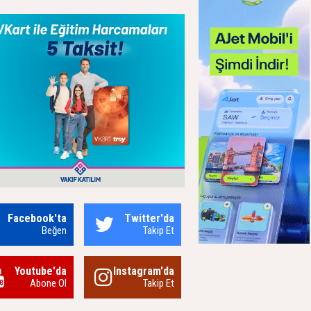
Facebook'ta
Twitter'da
Beğen
Takip Et
Youtube'da
Instagram'da
Abone Ol
Takip Et