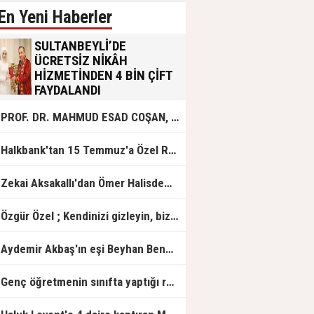
En Yeni Haberler
SULTANBEYLİ’DE
ÜCRETSİZ NİKÂH
HİZMETİNDEN 4 BİN ÇİFT
FAYDALANDI
Sultanbeyli Belediyesi evlilik yolunda
PROF. DR. MAHMUD ESAD COŞAN, DOĞUMUNUN HİCRÎ 91. YILINDA ELAZIĞ'DA YÂD EDİLECEK
olan gençlere destek amacıyla
başlattığı ücretsiz nikâh hizmetini
sürdürüyor. Bu uygulamayı geçen yıl
Halkbank'tan 15 Temmuz'a Özel Reklam Filmi: "İrade Bizim, Zafer Bizim"
başlattıklarını belirten Sultanbeyli
Belediye Başkanı Ali Tombaş,
“Şimdiye kadar 4 bin çiftimize
Zekai Aksakallı'dan Ömer Halisdemir'e 'vefa' ziyareti!
ücretsiz hizmet vermenin
mutluluğunu yaşıyoruz” dedi.
Özgür Özel ; Kendinizi gizleyin, bizden işaret bekleyin
Aydemir Akbaş'ın eşi Beyhan Benek Akbaş hayatını kaybetti
Genç öğretmenin sınıfta yaptığı rezil paylaşım