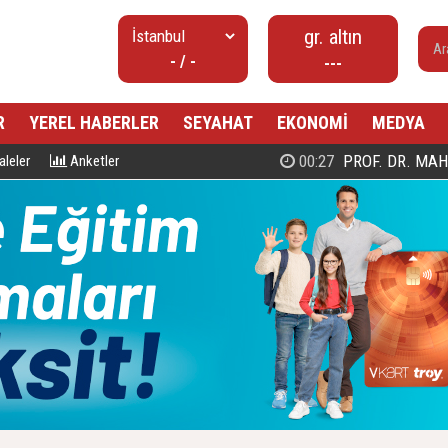
gr. altın
- / -
---
R
YEREL HABERLER
SEYAHAT
EKONOMİ
MEDYA
00:27
PROF. DR. MAHMUD ESAD COŞ
leler
Anketler