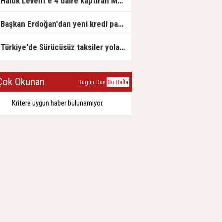
Haluk Levent'e 4 daire kaptıran Müteahhit soluğu savcılıkta aldı
Başkan Erdoğan'dan yeni kredi paketi müjdesi: 6 ay geri ödemesiz, 36 ay vadeli
Türkiye'de Sürücüsüz taksiler yola çıkmaya hazırlanıyor
ok Okunan
Bugün
Dün
Bu Hafta
Kritere uygun haber bulunamıyor.