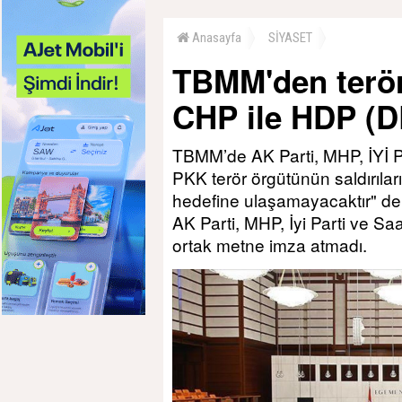
Anasayfa
SİYASET
TBMM'den terörü
CHP ile HDP (D
TBMM’de AK Parti, MHP, İYİ Par
PKK terör örgütünün saldırılar
hedefine ulaşamayacaktır" denild
AK Parti, MHP, İyi Parti ve S
ortak metne imza atmadı.