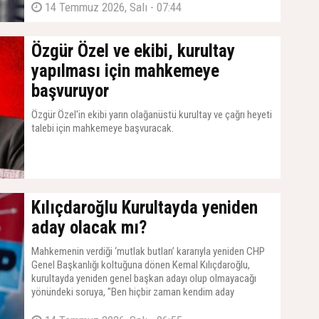
14 Temmuz 2026, Salı - 07:44
Özgür Özel ve ekibi, kurultay
yapılması için mahkemeye
başvuruyor
Özgür Özel'in ekibi yarın olağanüstü kurultay ve çağrı heyeti
talebi için mahkemeye başvuracak.
14 Temmuz 2026, Salı - 07:11
Kılıçdaroğlu Kurultayda yeniden
aday olacak mı?
Mahkemenin verdiği ‘mutlak butlan’ kararıyla yeniden CHP
Genel Başkanlığı koltuğuna dönen Kemal Kılıçdaroğlu,
kurultayda yeniden genel başkan adayı olup olmayacağı
yönündeki soruya, "Ben hiçbir zaman kendim aday
olmadım, adaylık dilekçesi vermedim. Aday gösterilirsem
düşünürüm" yanıtını verdi.