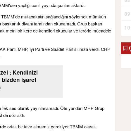
08
MM'den yaptığı canlı yayında şunları aktardı:
09
larak TBMM'de mutabakatın sağlandığını söylemek mümkün
s başkanlık divanı tarafından okunamadı. Grup başkan
10
rtak metni bir kere de kendileri okudular ve terörle mücadele
Ç
iye AK Parti, MHP, İyi Parti ve Saadet Partisi imza verdi. CHP
.
el ; Kendinizi
, bizden işaret
n
de tek ses olarak yayınlanamadı. Öte yandan MHP Grup
 de söz aldı.
erde ortak bir tavır almamız gerekiyor TBMM olarak.