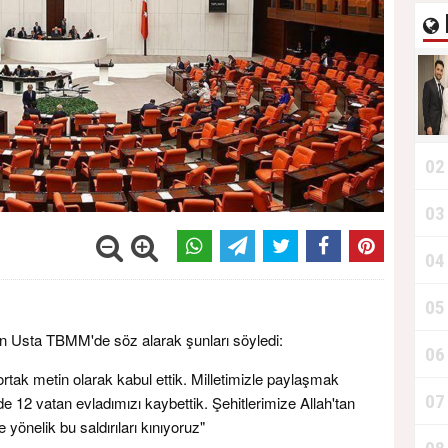
02
03
04
05
in Usta TBMM'de söz alarak şunları söyledi:
06
, ortak metin olarak kabul ettik. Milletimizle paylaşmak
07
inde 12 vatan evladımızı kaybettik. Şehitlerimize Allah'tan
yönelik bu saldırıları kınıyoruz"