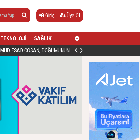
Giriş
Üye Ol
TEKNOLOJİ
SAĞLIK
AN, DOĞUMUNUN HİCRÎ 91. YILINDA ELAZIĞ'DA YÂD EDİLECEK