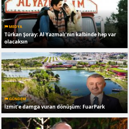
MEDYA
Türkan Şoray: Al Yazmalı'nın kalbinde hep var
olacaksın
GÜNDEM
İzmit’e damga vuran dönüşüm: FuarPark