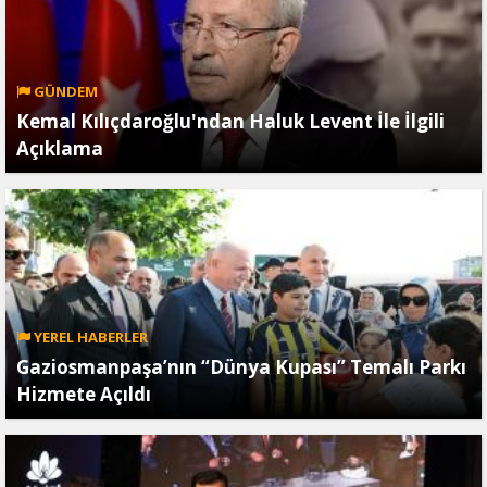
GÜNDEM
Kemal Kılıçdaroğlu'ndan Haluk Levent İle İlgili
Açıklama
YEREL HABERLER
Gaziosmanpaşa’nın “Dünya Kupası” Temalı Parkı
Hizmete Açıldı