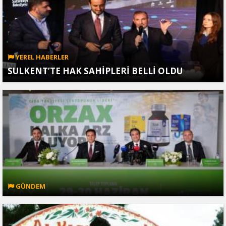
YEREL HABERLER
SULKENT’TE HAK SAHİPLERİ BELLİ OLDU
GÜNDEM