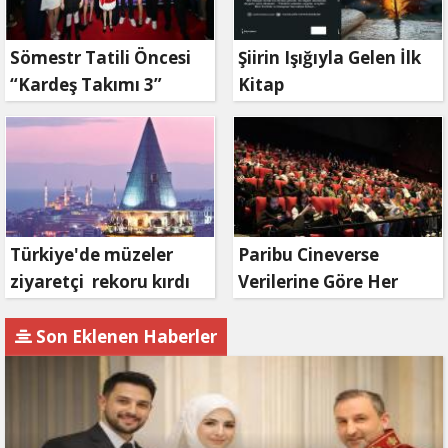
Sömestr Tatili Öncesi
Şiirin Işığıyla Gelen İlk
“Kardeş Takımı 3”
Kitap
Fırtınası
Türkiye'de müzeler
Paribu Cineverse
ziyaretçi rekoru kırdı
Verilerine Göre Her
Yaşın Favorisi:
Animasyon Filmleri!
Son Eklenen Haberler