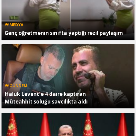
MEDYA
Genç öğretmenin sınıfta yaptığı rezil paylaşım
GÜNDEM
Haluk Levent'e 4 daire kaptıran
Müteahhit soluğu savcılıkta aldı