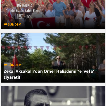
GÜNDEM
GÜNDEM
Zekai Aksakallı'dan Ömer Halisdemir'e 'vefa'
ziyareti!