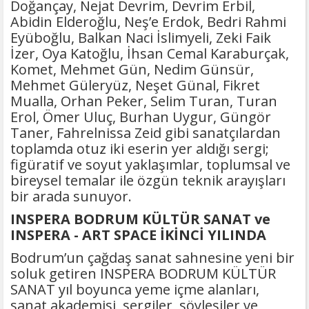
Doğançay, Nejat Devrim, Devrim Erbil,
Abidin Elderoğlu, Neş’e Erdok, Bedri Rahmi
Eyüboğlu, Balkan Naci İslimyeli, Zeki Faik
İzer, Oya Katoğlu, İhsan Cemal Karaburçak,
Komet, Mehmet Gün, Nedim Günsür,
Mehmet Güleryüz, Neşet Günal, Fikret
Mualla, Orhan Peker, Selim Turan, Turan
Erol, Ömer Uluç, Burhan Uygur, Güngör
Taner, Fahrelnissa Zeid gibi sanatçılardan
toplamda otuz iki eserin yer aldığı sergi;
figüratif ve soyut yaklaşımlar, toplumsal ve
bireysel temalar ile özgün teknik arayışları
bir arada sunuyor.
INSPERA BODRUM KÜLTÜR SANAT ve
INSPERA - ART SPACE İKİNCİ YILINDA
Bodrum’un çağdaş sanat sahnesine yeni bir
soluk getiren INSPERA BODRUM KÜLTÜR
SANAT yıl boyunca yeme içme alanları,
sanat akademisi, sergiler, söyleşiler ve