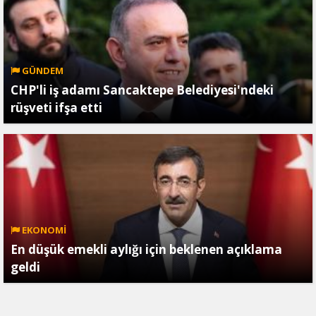
GÜNDEM
CHP'li iş adamı Sancaktepe Belediyesi'ndeki
rüşveti ifşa etti
EKONOMİ
En düşük emekli aylığı için beklenen açıklama
geldi