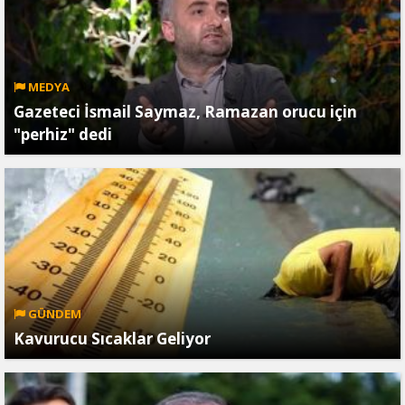
MEDYA
Gazeteci İsmail Saymaz, Ramazan orucu için
"perhiz" dedi
GÜNDEM
Kavurucu Sıcaklar Geliyor